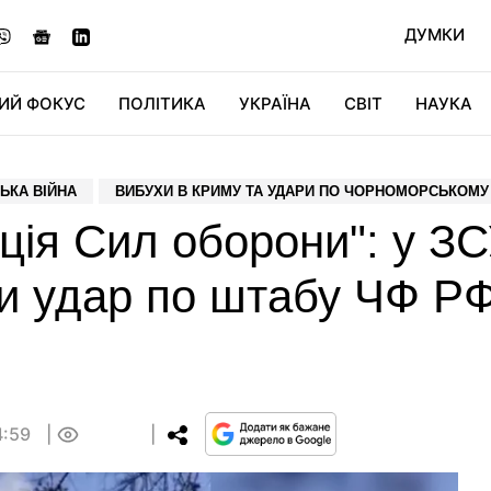
ДУМКИ
ИЙ ФОКУС
ПОЛІТИКА
УКРАЇНА
СВІТ
НАУКА
ДІДЖИТАЛ
АВТО
СВІТФАН
КУ
ЬКА ВІЙНА
ВИБУХИ В КРИМУ ТА УДАРИ ПО ЧОРНОМОРСЬКОМУ
ція Сил оборони": у З
и удар по штабу ЧФ РФ
4:59
0