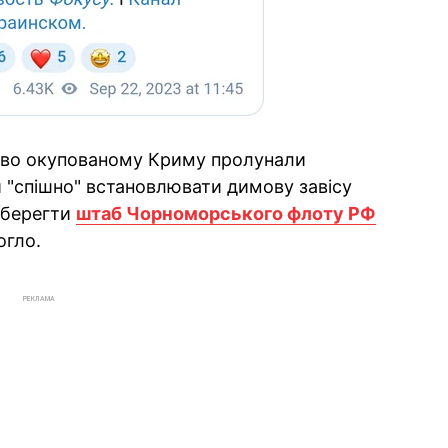
ово окупованому Криму пролунали
и "спішно" встановлювати димову завісу
Вберегти
штаб Чорноморського флоту РФ
огло.
РЕКЛАМА