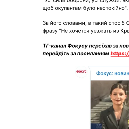
"Усі сили оборони, усі служби, як
щоб окупантам було неспокійно", 
За його словами, в такий спосіб
фразу "Не хочется уезжать из Кр
ТГ-канал Фокусу переїхав за но
перейдіть за посиланням
https