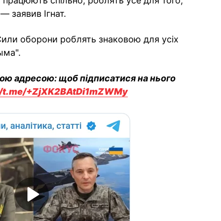
і працюють спільно, роблять усе для того,
— заявив Ігнат.
 Сили оборони роблять знаковою для усіх
ыма".
вою адресою: щоб підписатися на нього
://t.me/+ZjXK2BAtDi1mZWMy