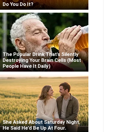
Do You Do It?
The Popular Drink That's Silently
Destroying Your Brain Cells (Most
People Have It Daily)
She Asked About Saturday Night.
He Said He'd Be Up At Four.