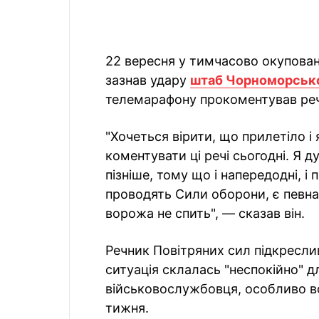
22 вересня у тимчасово окупова
зазнав удару
штаб Чорноморськ
телемарафону прокоментував речн
"Хочеться вірити, що прилетіло і
коментувати ці речі сьогодні. Я 
пізніше, тому що і напередодні, і п
проводять Сили оборони, є певна
ворожа не спить", — сказав він.
Речник Повітряних сил підкресл
ситуація склалась "неспокійно" д
військовослужбовця, особливо во
тижня.