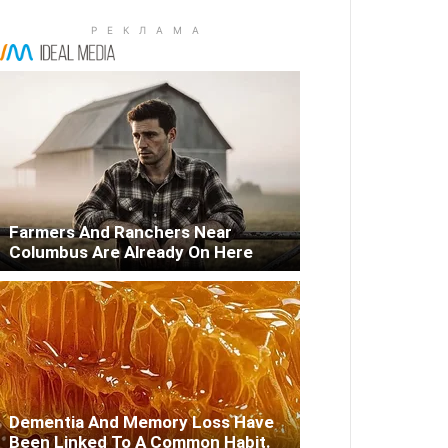
Farmers And Ranchers Near
Columbus Are Already On Here
Dementia And Memory Loss Have
Been Linked To A Common Habit.