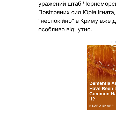
уражений штаб Чорноморсь
Повітряних сил Юрія Ігната
"неспокійно" в Криму вже д
особливо відчутно.