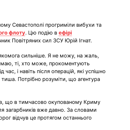
ному Севастополі прогриміли вибухи та
ого флоту
. Цю подію в
ефірі
ик Повітряних сил ЗСУ Юрій Ігнат.
 якомога сильніше. Я не можу, на жаль,
думаю, ті, хто може, прокоментують
ід час, і навіть після операцій, які успішно
 тиша. Потрібно розуміти, що агентура
ив, що в тимчасово окупованому Криму
ля загарбників вже давно. За словами
рог відчув це протягом останнього