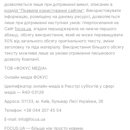
дозволяється лише при дотриманні вимог, описаних в
розділі "Правила користування сайтом"
. Використовувати
інформацію, розміщену на даному ресурсі, дозволяється
лише при дотриманні наступних умов: гіперпосилання на
Cайт
focus.ua
, згадки першоджерела не нижче першого
абзацу, обсягу використання, який не може перевищувати
50% від загального обсягу оригінального тексту, зміни
заголовку та ліда матеріалу. Використання більшого обсягу
тексту можливе лише за умови отримання письмового
дозволу Компанії.
ТОВ «ФОКУС МЕДІА»
Онлайн-медіа ФОКУС
Ідентифікатор онлайн-медіа в Реєстрі суб’єктів у сфері
медіа — R40-03129
Адреса: 01133, м. Київ, бульвар Лесі Українки, 26
Телефон: +38 044 207 45 54
E-mail: info@focus.ua
FOCUS.UA — більше ніж просто новини.