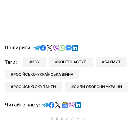
відправити у Telegram
поділитись у Facebook
поділитись у X
відправити у Viber
відправити у Whatsapp
відправити у Messenger
відправити у LinkedIn
Поширити:
Теги:
ЗСУ
КОНТРНАСТУП
БАХМУТ
РОСІЙСЬКО-УКРАЇНСЬКА ВІЙНА
РОСІЙСЬКІ ОКУПАНТИ
СИЛИ ОБОРОНИ УКРАЇНИ
Читайте у Telegram
Читайте у Facebook
Читайте у X
Читайте у Google news
Читайте у Viber
Читайте у LinkedIn
Читайте нас у: