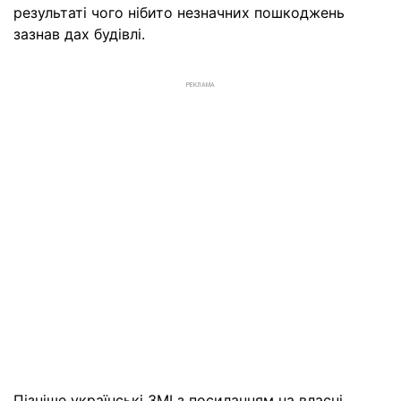
результаті чого нібито незначних пошкоджень
зазнав дах будівлі.
РЕКЛАМА
Пізніше українські ЗМІ з посиланням на власні