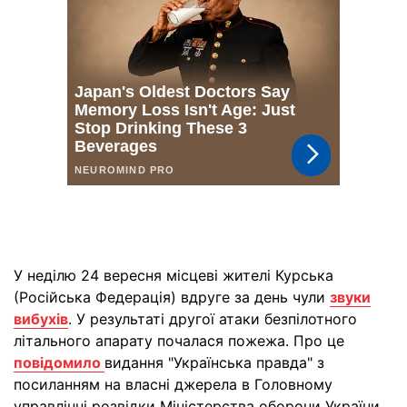
У неділю 24 вересня місцеві жителі Курська
(Російська Федерація) вдруге за день чули
звуки
вибухів
. У результаті другої атаки безпілотного
літального апарату почалася пожежа. Про це
повідомило
видання "Українська правда" з
посиланням на власні джерела в Головному
управлінні розвідки Міністерства оборони України.