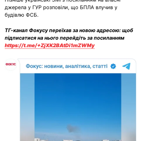
джерела у ГУР розповіли, що БПЛА влучив у
будівлю ФСБ.
ТГ-канал Фокусу переїхав за новою адресою: щоб
підписатися на нього перейдіть за посиланням
https://t.me/+ZjXK2BAtDi1mZWMy