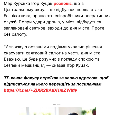
Мер Курська Ігор Куцак
розповів
, що в
Центральному окрузі, де відбулася перша атака
безпілотника, працюють співробітники оперативних
служб. Попри удари дронів, у місті відбудуться
заплановані святкові заходи до дня міста. Проте
без салюту.
"У зв'язку з останніми подіями ухвалив рішення
скасувати святковий салют на честь дня міста.
Вважаю, це буде розумно з погляду спокою та
безпеки мешканців", — сказав Ігор Куцак.
ТГ-канал Фокусу переїхав за новою адресою: щоб
підписатися на нього перейдіть за посиланням
https://t.me/+ZjXK2BAtDi1mZWMy
РЕКЛАМА