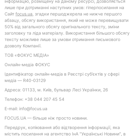
інформацію, розміщену на даному ресурсі, дозволяється
лише при дотриманні наступних умов: гіперпосилання на
Cайт
focus.ua
, згадки першоджерела не нижче першого
абзацу, обсягу використання, який не може перевищувати
50% від загального обсягу оригінального тексту, зміни
заголовку та ліда матеріалу. Використання більшого обсягу
тексту можливе лише за умови отримання письмового
дозволу Компанії.
ТОВ «ФОКУС МЕДІА»
Онлайн-медіа ФОКУС
Ідентифікатор онлайн-медіа в Реєстрі суб’єктів у сфері
медіа — R40-03129
Адреса: 01133, м. Київ, бульвар Лесі Українки, 26
Телефон: +38 044 207 45 54
E-mail: info@focus.ua
FOCUS.UA — більше ніж просто новини.
Передрук, копіювання або відтворення інформації, яка
містить посилання на агентство ІнА "Українські Новини", в