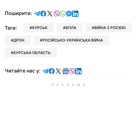
відправити у Telegram
поділитись у Facebook
поділитись у X
відправити у Viber
відправити у Whatsapp
відправити у Messenger
відправити у LinkedIn
Поширити:
Теги:
КУРСЬК
БПЛА
ВІЙНА З РОСІЄЮ
ДРОН
РОСІЙСЬКО-УКРАЇНСЬКА ВІЙНА
КУРСЬКА ОБЛАСТЬ
Читайте у Telegram
Читайте у Facebook
Читайте у X
Читайте у Google news
Читайте у Viber
Читайте у LinkedIn
Читайте нас у: