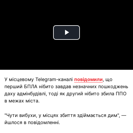
Play
Video
У місцевому Telegram-каналі
повідомили
, що
перший БПЛА нібито завдав незначних пошкоджень
даху адмінбудівлі, тоді як другий нібито збила ППО
в межах міста.
"Чути вибухи, у місцях збиття здіймається дим", —
йшлося в повідомленні.