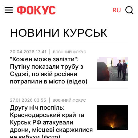
RU
НОВИНИ КУРСЬК
30.04.2026 17:41
ВОЄННИЙ ФОКУС
"Кожен може залізти":
Путіну показали трубу з
Суджі, по якій росіяни
потрапили в місто (відео)
27.01.2026 03:55
ВОЄННИЙ ФОКУС
Другу ніч поспіль:
Краснодарський край та
Курськ РФ атакували
дрони, місцеві скаржилися
на вибухи (фото)