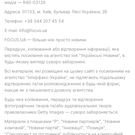
медіа — R40-03129
Адреса: 01133, м. Київ, бульвар Лесі Українки, 26
Телефон: +38 044 207 45 54
E-mail: info@focus.ua
FOCUS.UA — більше ніж просто новини.
Передрук, копіювання або відтворення інформації, яка
містить посилання на агентство ІнА "Українські Новини", в
будь-якому вигляді суворо заборонені.
Всі матеріали, які розміщені на цьому сайті з посиланням на
агентство "Інтерфакс-Україна", не підлягають подальшому
відтворенню та/чи розповсюдженню в будь-якій формі,
інакше як з письмового дозволу агентства.
Будь-яке копіювання, передрук та відтворення
фотографічних творів та/або аудіовізуальних творів
правовласника Getty Images — суворо забороняється.
Матеріали з плашками "Р", "Новини партнерів", "Новини
компаній", "Новини партій", "Інновації", "Позиція",
"Спецпроект за підтримки" публікуються на комерційній