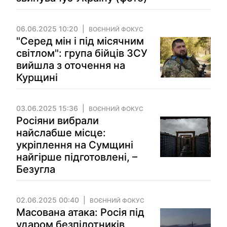
06.06.2025 10:20
ВОЄННИЙ ФОКУС
"Серед мін і під місячним
світлом": група бійців ЗСУ
вийшла з оточення на
Курщині
03.06.2025 15:36
ВОЄННИЙ ФОКУС
Росіяни вибрали
найслабше місце:
укріплення на Сумщині
найгірше підготовлені, –
Безугла
02.06.2025 00:40
ВОЄННИЙ ФОКУС
Масована атака: Росія під
ударом безпілотників,