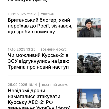
10.12.2025 21:12
СВІТФАН
Британський блогер, який
переїхав до Росії, зізнався,
що зробив помилку
17.10.2025 13:25
ВОЄННИЙ ФОКУС
Чи можливий Курськ-2: в
ЗСУ відгукнулись на ідею
Трампа про новий наступ
25.09.2025 16:14
ВОЄННИЙ ФОКУС
Невідомі дрони
намагалися атакувати
Курську АЕС-2: РФ
звинувачує Україну (фото)