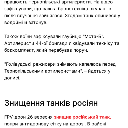
працюють тернопільські артилеристи. На відео
зафіксували, що важка бронетехніка окупантів
після влучання зайнялася. Згодом танк опинився у
водоймі й затонув.
Також воїни зафіксували гаубицю "Мста-Б".
Артилеристи 44-ої бригади ліквідували техніку та
боєкомплект, який перебував поруч.
"Голівудські режисери знімають капелюха перед
Тернопільськими артилеристами", – йдеться у
дописі.
Знищення танків росіян
FPV-дрон 26 вересня
знищив російський танк,
попри антидронову сітку на дорозі. В районі