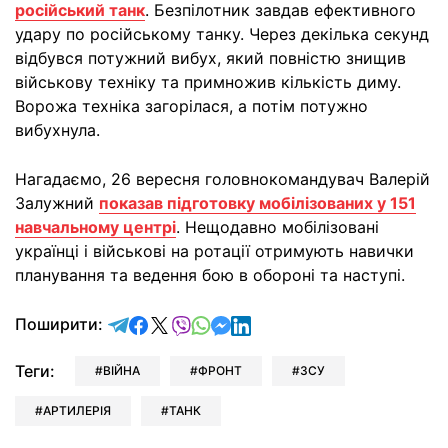
російський танк
. Безпілотник завдав ефективного
удару по російському танку. Через декілька секунд
відбувся потужний вибух, який повністю знищив
військову техніку та примножив кількість диму.
Ворожа техніка загорілася, а потім потужно
вибухнула.
Нагадаємо, 26 вересня головнокомандувач Валерій
Залужний
показав підготовку мобілізованих у 151
навчальному центрі
. Нещодавно мобілізовані
українці і військові на ротації отримують навички
планування та ведення бою в обороні та наступі.
відправити у Telegram
поділитись у Facebook
поділитись у X
відправити у Viber
відправити у Whatsapp
відправити у Messenger
відправити у LinkedIn
Поширити:
Теги:
ВІЙНА
ФРОНТ
ЗСУ
АРТИЛЕРІЯ
ТАНК