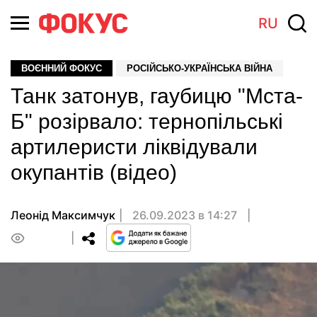
RU
ВОЄННИЙ ФОКУС
РОСІЙСЬКО-УКРАЇНСЬКА ВІЙНА
Танк затонув, гаубицю "Мста-
Б" розірвало: тернопільські
артилеристи ліквідували
окупантів (відео)
Леонід Максимчук
26.09.2023 в 14:27
0