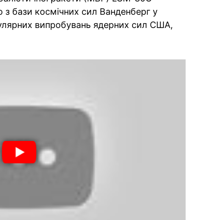
но з бази космічних сил Ванденберг у
гулярних випробувань ядерних сил США,