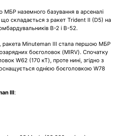
ю МБР наземного базування в арсеналі
о складається з ракет Trident II (D5) на
бомбардувальників B-2 і B-52.
, ракета Minuteman III стала першою МБР
озарядних боєголовок (MIRV). Спочатку
вок W62 (170 кТ), проте нині, згідно з
 оснащується однією боєголовкою W78
n III
: