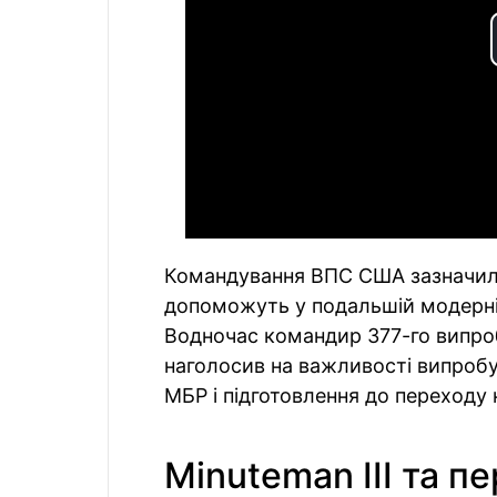
Командування ВПС США зазначило,
допоможуть у подальшій модерніз
Водночас командир 377-го випро
наголосив на важливості випробу
МБР і підготовлення до переходу 
Minuteman III та п