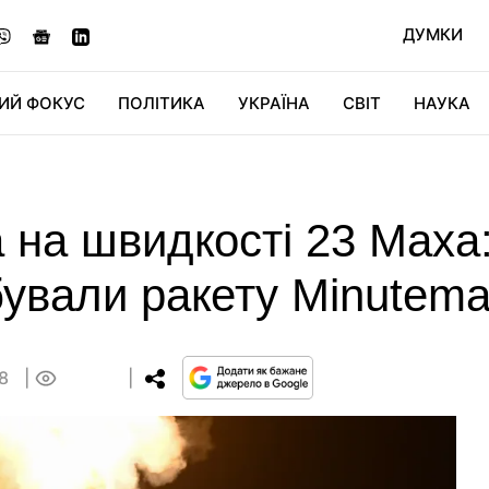
ДУМКИ
ИЙ ФОКУС
ПОЛІТИКА
УКРАЇНА
СВІТ
НАУКА
ДІДЖИТАЛ
АВТО
СВІТФАН
КУ
 на швидкості 23 Маха
ували ракету Minuteman 
48
0