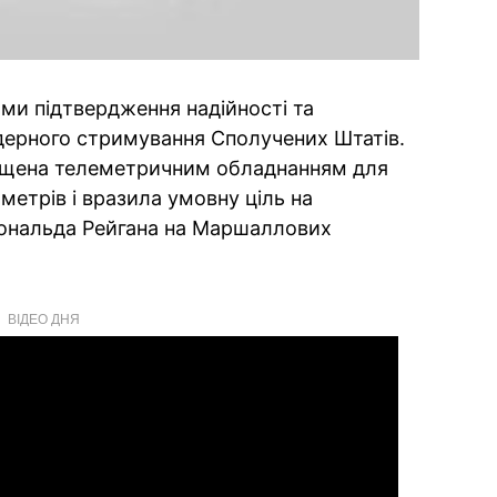
ми підтвердження надійності та
ядерного стримування Сполучених Штатів.
ащена телеметричним обладнанням для
ометрів і вразила умовну ціль на
Рональда Рейгана на Маршаллових
ВІДЕО ДНЯ