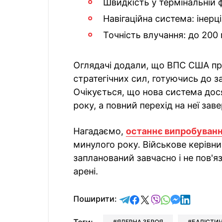
Швидкість у термінальній ф
Навігаційна система: інерц
Точність влучання: до 200
Оглядачі додали, що ВПС США пр
стратегічних сил, готуючись до за
Очікується, що нова система дос
року, а повний перехід на неї за
Нагадаємо,
останнє випробування
минулого року. Військове керівн
запланований завчасно і не пов'я
арені.
відправити у Telegram
поділитись у Facebo
поділитись у X
відправити у Vi
відправити у
відправит
відправи
Поширити:
ЯДЕРНА ЗБРОЯ
БАЛІСТИЧ