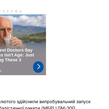
 лютого здійснили випробувальний запуск
балістичної ракети (МБР) LGM-30G