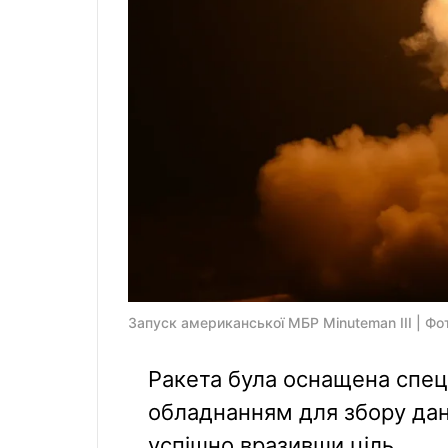
Запуск американської МБР Minuteman III | Фот
Ракета була оснащена спе
обладнанням для збору дани
успішно вразивши ціль.