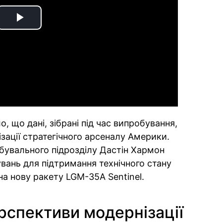
Play
Video
 що дані, зібрані під час випробування,
ації стратегічного арсеналу Америки.
бувального підрозділу Дастін Хармон
вань для підтримання технічного стану
на нову ракету LGM-35A Sentinel.
ерспективи модернізації