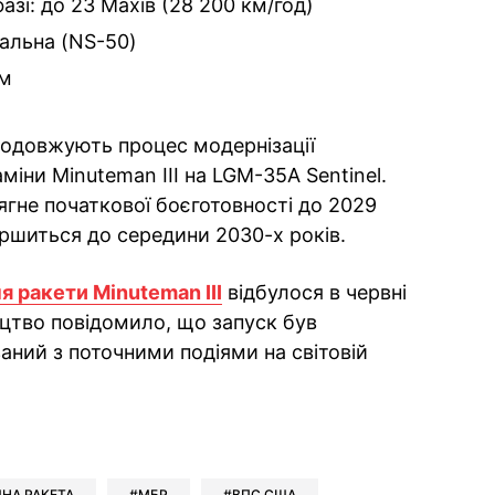
азі: до 23 Махів (28 200 км/год)
іальна (NS-50)
 м
одовжують процес модернізації
міни Minuteman III на LGM-35A Sentinel.
ягне початкової боєготовності до 2029
вершиться до середини 2030-х років.
 ракети Minuteman III
відбулося в червні
ицтво повідомило, що запуск був
заний з поточними подіями на світовій
ok
ber
 Whatsapp
и у Messenger
ти у LinkedIn
НА РАКЕТА
МБР
ВПС США