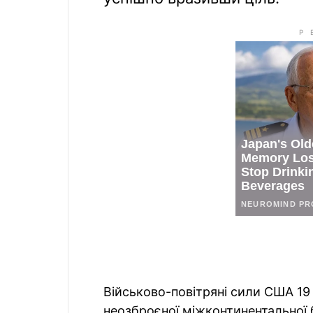
Військово-повітряні сили США 19
неозброєної міжконтинентальної 