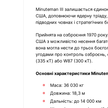
Minuteman III залишається єдино
США, доповнюючи ядерну тріаду, щ
підводних човнах і стратегічних 
Прийнята на озброєння 1970 року
США з можливістю несення багат
вона могла нести до трьох боєголо
угодами про контроль озброєнь,
(335 кТ) або W87 (300 кТ).
Основні характеристики Minutema
Маса: 36 030 кг
Довжина: 18,3 м
Дальність: до 14 000 км