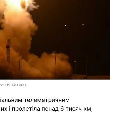
о: US Air Force
ціальним телеметричним
х і пролетіла понад 6 тисяч км,