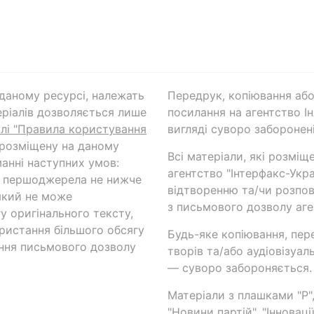
а даному ресурсі, належать
Передрук, копіювання або
ріалів дозволяється лише
посилання на агентство Ін
ілі "Правила користування
вигляді суворо заборонені
 розміщену на даному
Всі матеріали, які розміщ
анні наступних умов:
агентство "Інтерфакс-Укр
и першоджерела не нижче
відтворенню та/чи розпов
який не може
з письмового дозволу аге
у оригінального тексту,
ористання більшого обсягу
Будь-яке копіювання, пер
ння письмового дозволу
творів та/або аудіовізуал
— суворо забороняється.
Матеріали з плашками "Р",
"Новини партій", "Інноваці