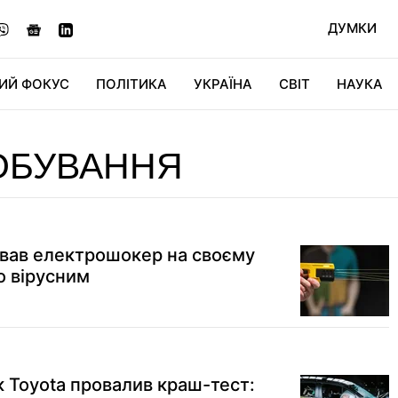
ДУМКИ
ИЙ ФОКУС
ПОЛІТИКА
УКРАЇНА
СВІТ
НАУКА
ДІДЖИТАЛ
АВТО
СВІТФАН
КУ
ОБУВАННЯ
вав електрошокер на своєму
о вірусним
 Toyota провалив краш-тест: