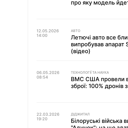
про яку модель йдет
12.05.2026
АВТО
14:00
Летючі авто все бл
випробував апарат S
(відео)
06.05.2026
ТЕХНОЛОГІЇ ТА НАУКА
08:54
ВМС США провели в
зброї: 100% дронів 
22.03.2026
ДІДЖИТАЛ
19:20
Білоруські війська 
"Адунок": на що здат