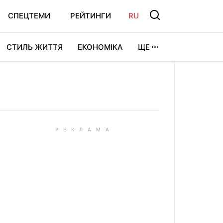
СПЕЦТЕМИ
РЕЙТИНГИ
RU
СТИЛЬ ЖИТТЯ
ЕКОНОМІКА
ЩЕ
ЛЬТУРА
ВІДЕОІГРИ
СПОРТ