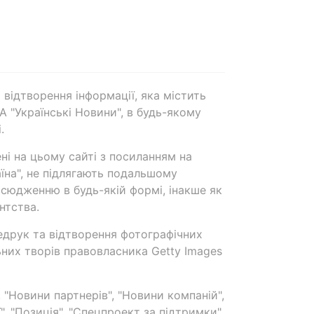
 відтворення інформації, яка містить
А "Українські Новини", в будь-якому
.
ені на цьому сайті з посиланням на
аїна", не підлягають подальшому
сюдженню в будь-якій формі, інакше як
нтства.
едрук та відтворення фотографічних
ьних творів правовласника Getty Images
 "Новини партнерів", "Новини компаній",
ї", "Позиція", "Спецпроект за підтримки"