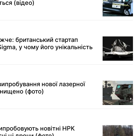
ься (відео)
ижче: британський стартап
igma, у чому його унікальність
ипробування нової лазерної
знищено (фото)
випробовують новітні НРК
ні ці дрони (фото)