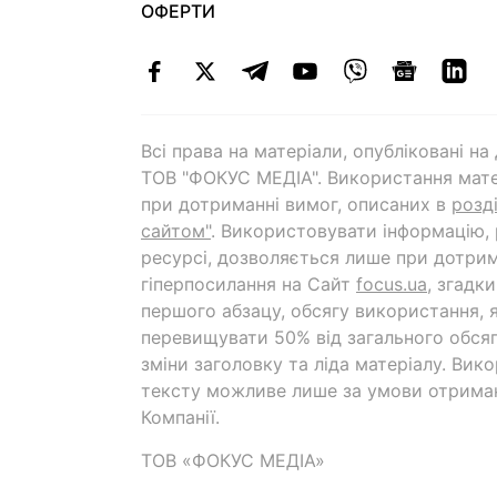
ОФЕРТИ
Всі права на матеріали, опубліковані н
ТОВ "ФОКУС МЕДІА". Використання мате
при дотриманні вимог, описаних в
розд
сайтом"
. Використовувати інформацію,
ресурсі, дозволяється лише при дотрим
гіперпосилання на Cайт
focus.ua
, згадк
першого абзацу, обсягу використання, 
перевищувати 50% від загального обсяг
зміни заголовку та ліда матеріалу. Вик
тексту можливе лише за умови отрима
Компанії.
ТОВ «ФОКУС МЕДІА»