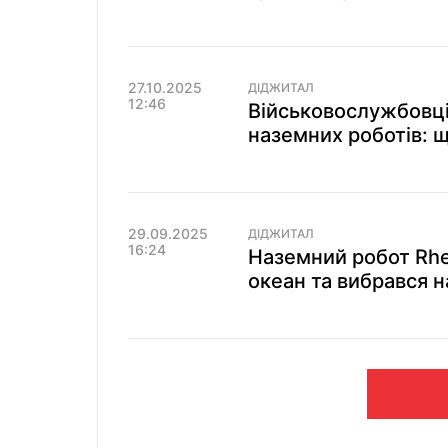
27.10.2025
ДІДЖИТАЛ
12:46
Військовослужбовц
наземних роботів: щ
29.09.2025
ДІДЖИТАЛ
16:24
Наземний робот Rhe
океан та вибрався н