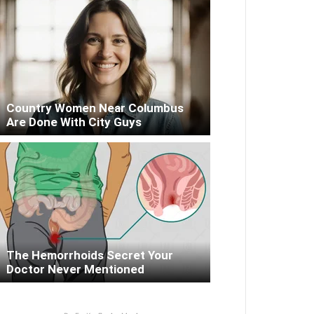
Country Women Near Columbus
Are Done With City Guys
The Hemorrhoids Secret Your
Doctor Never Mentioned