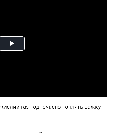
Play
Video
екислий газ і одночасно топлять важку