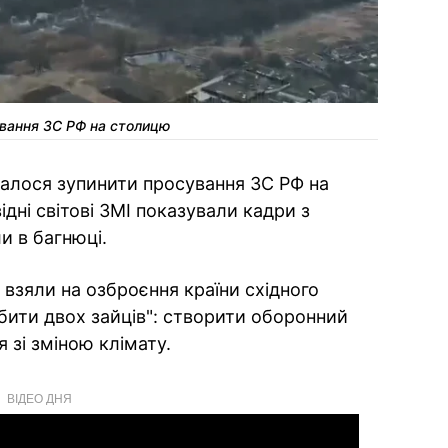
сування ЗС РФ на столицю
алося зупинити просування ЗС РФ на
відні світові ЗМІ показували кадри з
и в багнюці.
 взяли на озброєння країни східного
вбити двох зайців": створити оборонний
я зі зміною клімату.
ВІДЕО ДНЯ