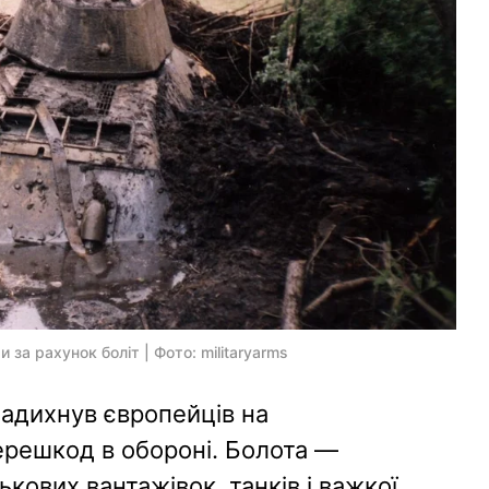
 за рахунок боліт | Фото: militaryarms
надихнув європейців на
решкод в обороні. Болота —
кових вантажівок, танків і важкої