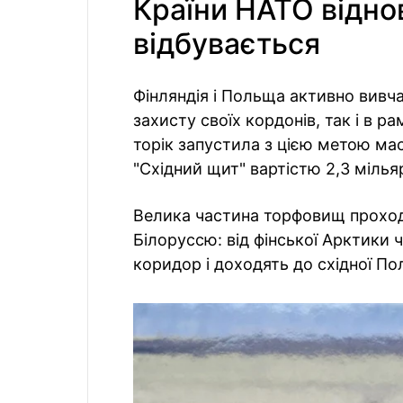
Країни НАТО відно
відбувається
Фінляндія і Польща активно вивча
захисту своїх кордонів, так і в р
торік запустила з цією метою ма
"Східний щит" вартістю 2,3 мілья
Велика частина торфовищ проход
Білоруссю: від фінської Арктики 
коридор і доходять до східної По