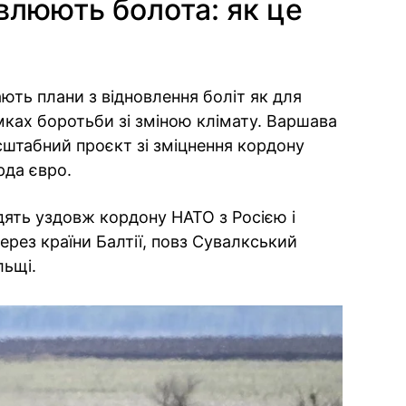
влюють болота: як це
ють плани з відновлення боліт як для
амках боротьби зі зміною клімату. Варшава
сштабний проєкт зі зміцнення кордону
рда євро.
ять уздовж кордону НАТО з Росією і
через країни Балтії, повз Сувалкський
льщі.