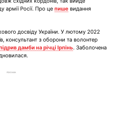
довж східних кордонів, так вийде
у армії Росії. Про це
пише
видання
ькового досвіду України. У лютому 2022
їв, консультант з оборони та волонтер
підрив дамби на річці Ірпінь
. Заболочена
ідновилася.
РЕКЛАМА