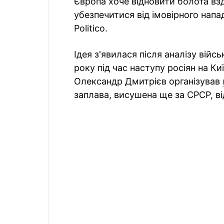
Європа хоче відновити болота вз
убезпечитися від імовірного напад
Politico.
Ідея з'явилася після аналізу війс
року під час наступу росіян на Ки
Олександр Дмитрієв організував
заплава, висушена ще за СРСР, в