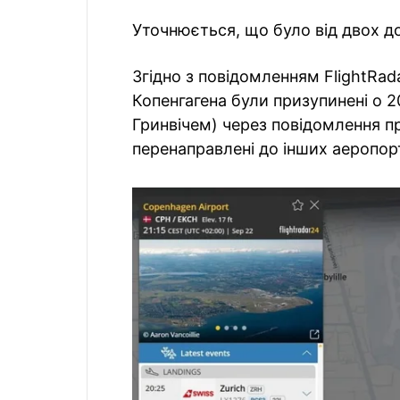
Уточнюється, що було від двох д
Згідно з повідомленням FlightRada
Копенгагена були призупинені о 2
Гринвічем) через повідомлення п
перенаправлені до інших аеропорт