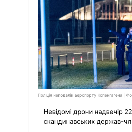
Поліція неподалік аеропорту Копенгагена | Фо
Невідомі дрони надвечір 22
скандинавських держав-член