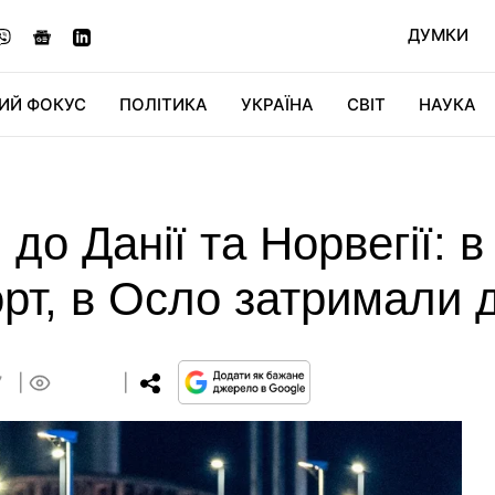
ДУМКИ
ИЙ ФОКУС
ПОЛІТИКА
УКРАЇНА
СВІТ
НАУКА
ДІДЖИТАЛ
АВТО
СВІТФАН
КУ
до Данії та Норвегії: в
рт, в Осло затримали д
7
0