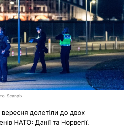
то: Scanpix
 вересня долетіли до двох
ів НАТО: Данії та Норвегії.