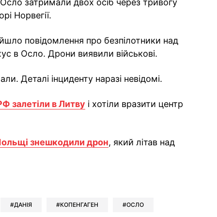
 Осло затримали двох осіб через тривогу
рі Норвегії.
дійшло повідомлення про безпілотники над
ус в Осло. Дрони виявили військові.
и. Деталі інциденту наразі невідомі.
РФ залетіли в Литву
і хотіли вразити центр
Польщі знешкодили дрон
, який літав над
ok
ber
 Whatsapp
и у Messenger
ти у LinkedIn
ДАНІЯ
КОПЕНГАГЕН
ОСЛО