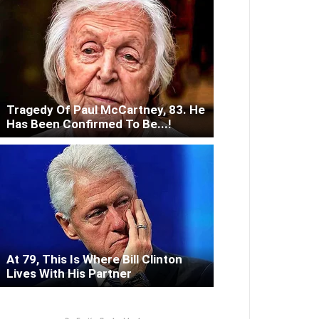
Tragedy Of Paul McCartney, 83. He
Has Been Confirmed To Be...!
At 79, This Is Where Bill Clinton
Lives With His Partner