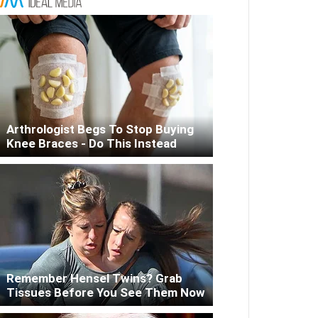
Arthrologist Begs To Stop Buying
Knee Braces - Do This Instead
Remember Hensel Twins? Grab
Tissues Before You See Them Now