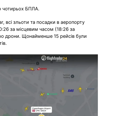
о чотирьох БПЛА.
r, всі зльоти та посадки в аеропорту
0:26 за місцевим часом (18:26 за
ро дрони. Щонайменше 15 рейсів були
ів.