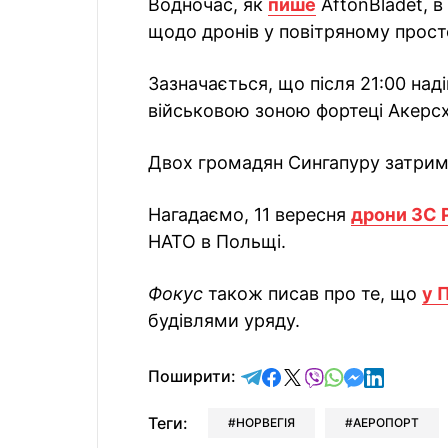
Водночас, як
пише
AftonBladet, в
щодо дронів у повітряному просто
Зазначається, що після 21:00 на
військовою зоною фортеці Акерсх
Двох громадян Сингапуру затримал
Нагадаємо, 11 вересня
дрони ЗС 
НАТО в Польщі.
Фокус
також писав про те, що
у 
будівлями уряду.
відправити у Telegram
поділитись у Facebo
поділитись у X
відправити у Vi
відправити у
відправит
відправи
Поширити:
Теги:
НОРВЕГІЯ
АЕРОПОРТ