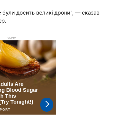
е були досить великі дрони", — сказав
ер.
РЕКЛАМА