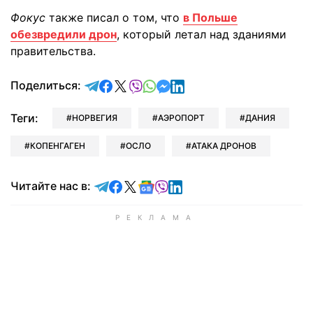
Фокус
также писал о том, что
в Польше
обезвредили дрон
, который летал над зданиями
правительства.
отправить в Telegram
поделиться в Facebook
поделиться в X
отправить в Viber
отправить в Whatsapp
отправить в Messenger
отправить в LinkedIn
Поделиться:
Теги:
НОРВЕГИЯ
АЭРОПОРТ
ДАНИЯ
КОПЕНГАГЕН
ОСЛО
АТАКА ДРОНОВ
Читайте в Telegram
Читайте в Facebook
Читайте в X
Читайте в Google news
Читайте в Viber
Читайте в LinkedIn
Читайте нас в: