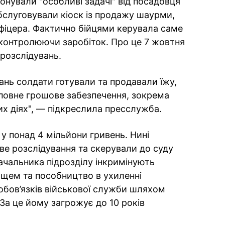
конували "особливі задачі" від посадовця
бслуговували кіоск із продажу шаурми,
фіцера. Фактично бійцями керувала саме
 контролюючи заробіток. Про це 7 жовтня
розслідувань.
ань солдати готували та продавали їжу,
овне грошове забезпечення, зокрема
их діях", — підкреслила пресслужба.
у понад 4 мільйони гривень. Нині
ве розслідування та скерували до суду
ачальника підрозділу інкримінують
щем та пособництво в ухиленні
обов’язків військової служби шляхом
За це йому загрожує до 10 років