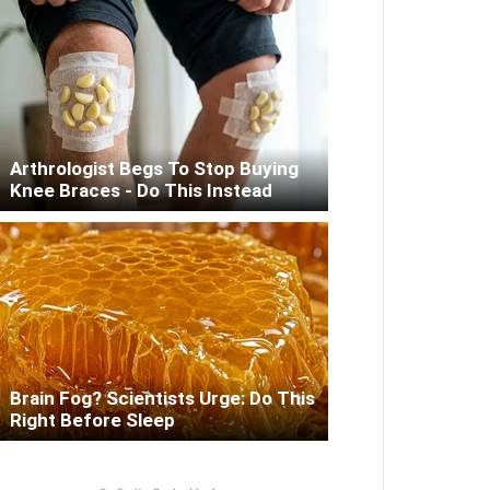
Arthrologist Begs To Stop Buying
Knee Braces - Do This Instead
Brain Fog? Scientists Urge: Do This
Right Before Sleep