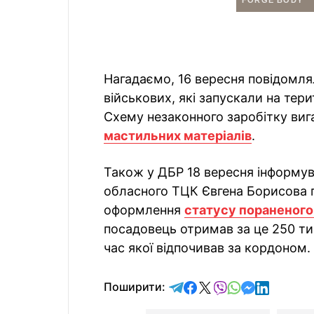
Нагадаємо, 16 вересня повідомля
військових, які запускали на тер
Схему незаконного заробітку ви
мастильних матеріалів
.
Також у ДБР 18 вересня інформу
обласного ТЦК Євгена Борисова п
оформлення
статусу пораненого 
посадовець отримав за це 250 тися
час якої відпочивав за кордоном.
відправити у Telegram
поділитись у Facebo
поділитись у X
відправити у Vi
відправити у
відправит
відправи
Поширити: