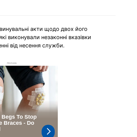
бвинувальні акти щодо двох його
які виконували незаконні вказівки
нні від несення служби.
РЕКЛАМА