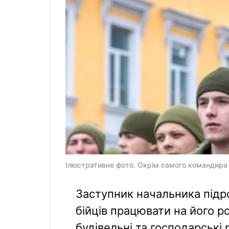
Ілюстративне фото. Окрім самого командира 
Заступник начальника підр
бійців працювати на його р
будівельні та господарські