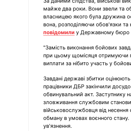
За даними слідства, військові ви
майже два роки. Вони звели та о
власницею якого була дружина о
вона, розподіляючи обов'язки та
повідомили
у Державному бюро 
"Замість виконання бойових завд
при цьому щомісяця отримуючи п
виплати за нібито участь у бойов
Завдані державі збитки оцінюють 
працівники ДБР закінчили досудо
обвинувальний акт. Заступнику н
зловживання службовим станови
військовослужбовця від несення 
обману в умовах воєнного стану. 
ув'язнення.