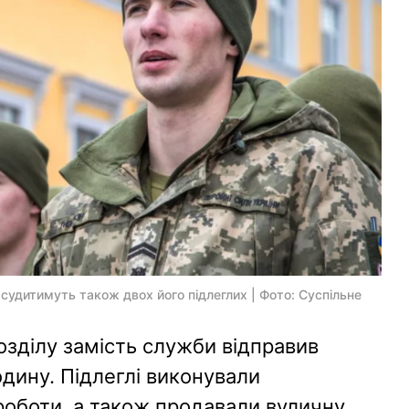
судитимуть також двох його підлеглих | Фото: Суспільне
озділу замість служби відправив
одину. Підлеглі виконували
 роботи, а також продавали вуличну