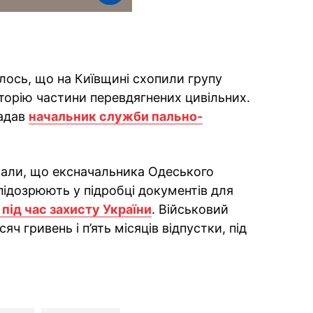
лось, що на Київщині схопили групу
иторію частини перевдягнених цивільних.
гадав
начальник служби пально-
вали, що ексначальника Одеського
ідозрюють у підробці документів для
під час захисту України
. Військовий
ч гривень і п’ять місяців відпустки, під
ok
ber
 Whatsapp
и у Messenger
ти у LinkedIn