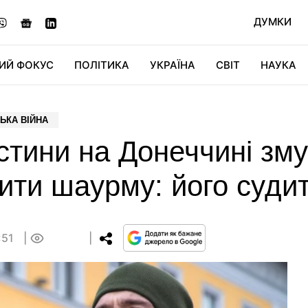
ДУМКИ
ИЙ ФОКУС
ПОЛІТИКА
УКРАЇНА
СВІТ
НАУКА
ДІДЖИТАЛ
АВТО
СВІТФАН
КУ
ЬКА ВІЙНА
стини на Донеччині зм
тити шаурму: його суди
:51
0