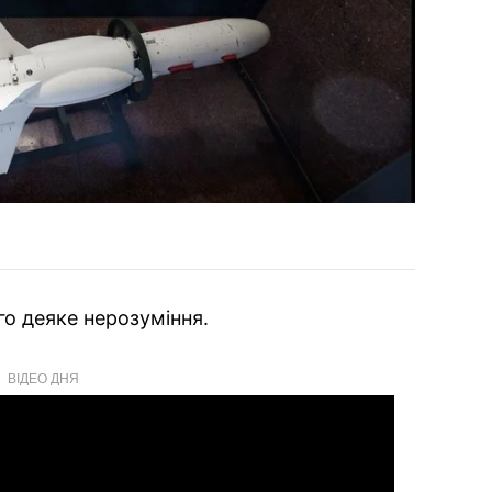
го деяке нерозуміння.
ВІДЕО ДНЯ