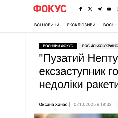
ВСІ НОВИНИ
ЕКСКЛЮЗИВИ
ВОЄНН
ВОЄННИЙ ФОКУС
РОСІЙСЬКО-УКРАЇНС
"Пузатий Нептун
ексзаступник г
недоліки ракет
Оксана Ханас
07.10.2025 в 19:32