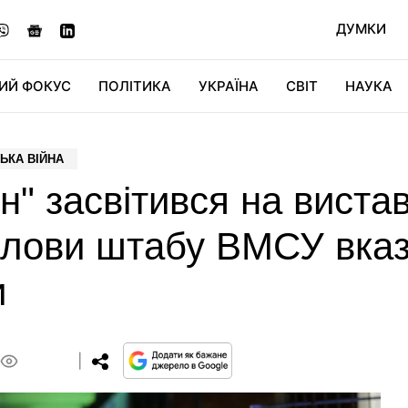
ДУМКИ
ИЙ ФОКУС
ПОЛІТИКА
УКРАЇНА
СВІТ
НАУКА
ДІДЖИТАЛ
АВТО
СВІТФАН
КУ
ЬКА ВІЙНА
" засвітився на вистав
олови штабу ВМСУ вказ
и
0