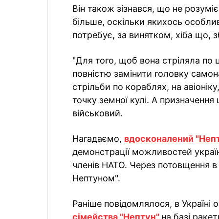
Він також зізнався, що не розумі
більше, оскільки якихось особли
потребує, за винятком, хіба що, 
"Для того, щоб вона стріляла по
повністю замінити головку самон
стрільби по кораблях, на авіоніку
точку земної кулі. А призначення
військовий.
Нагадаємо,
вдосконалений "Непт
демонстрації можливостей україн
членів НАТО. Через потовщення в
Нептуном".
Раніше повідомлялося, в Україні 
сімейства "Нептун"
на базі раке