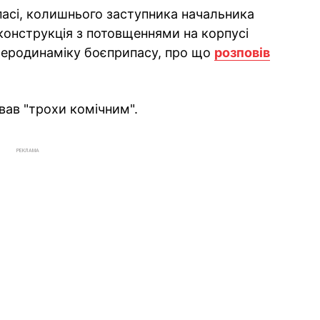
апасі, колишнього заступника начальника
онструкція з потовщеннями на корпусі
 аеродинаміку боєприпасу, про що
розповів
вав "трохи комічним".
РЕКЛАМА