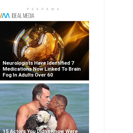
Neurologists Have Identified 7
Medications Now Linked To Brain
Fog In Adults Over 60
15 Actors You Didn't Know Were