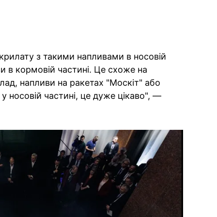
 крилату з такими напливами в носовій
ви в кормовій частині. Це схоже на
лад, напливи на ракетах "Москіт" або
 у носовій частині, це дуже цікаво", —