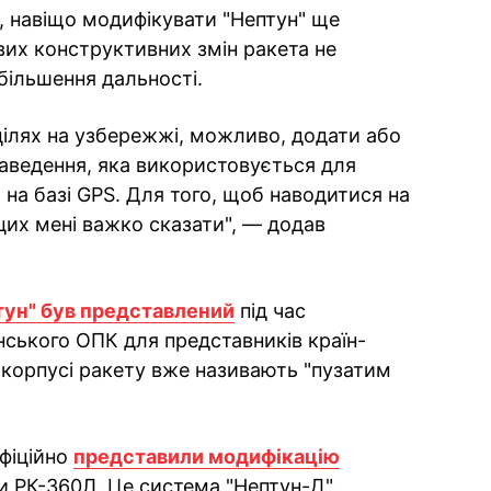
є, навіщо модифікувати "Нептун" ще
вих конструктивних змін ракета не
збільшення дальності.
 цілях на узбережжі, можливо, додати або
аведення, яка використовується для
, на базі GPS. Для того, щоб наводитися на
 цих мені важко сказати", — додав
ун" був представлений
під час
ського ОПК для представників країн-
 корпусі ракету вже називають "пузатим
офіційно
представили модифікацію
ти РК-360Л. Це система "Нептун-Д".