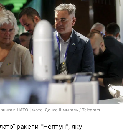
авникам НАТО | Фото: Денис Шмыгаль / Telegram
латої ракети "Нептун", яку