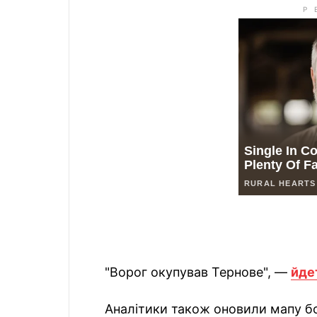
"Ворог окупував Тернове", —
йде
Аналітики також оновили мапу бой