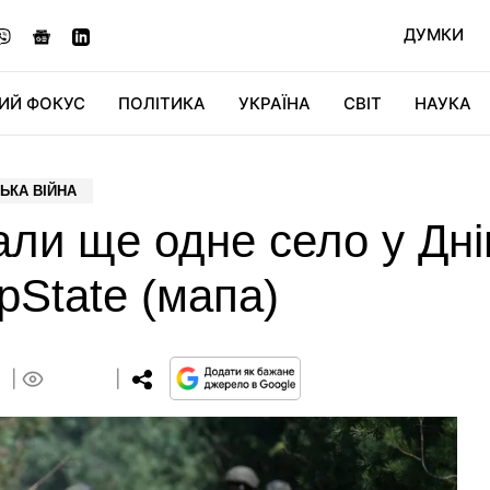
ДУМКИ
ИЙ ФОКУС
ПОЛІТИКА
УКРАЇНА
СВІТ
НАУКА
ДІДЖИТАЛ
АВТО
СВІТФАН
КУ
ЬКА ВІЙНА
али ще одне село у Дні
pState (мапа)
0