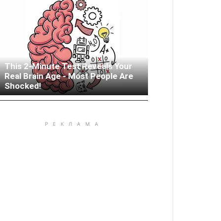
This 2-Minute Test Reveals Your
Real Brain Age - Most People Are
Woman Lives In Garage - Don't
Shocked!
Judge Until You Peek Inside