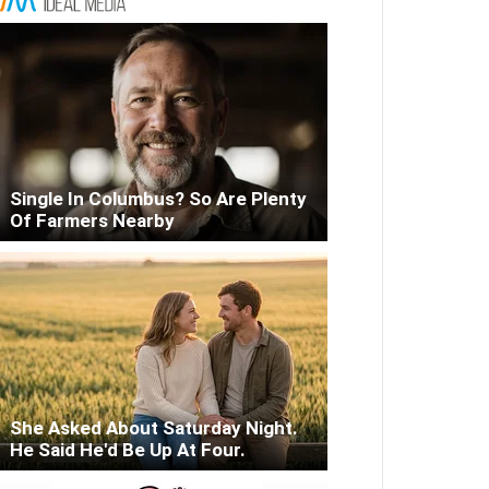
Single In Columbus? So Are Plenty
Of Farmers Nearby
She Asked About Saturday Night.
He Said He'd Be Up At Four.