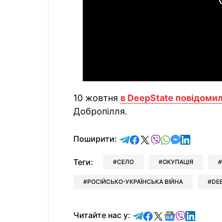
10 жовтня
в DeepState повідоми
Добропілля.
відправити у Telegram
поділитись у Facebo
поділитись у X
відправити у Vi
відправити у
відправит
відправи
Поширити:
Теги:
СЕЛО
ОКУПАЦІЯ
РОСІЙСЬКО-УКРАЇНСЬКА ВІЙНА
DE
Читайте у Telegram
Читайте у Faceb
Читайте у X
Читайте у 
Читайте у
Читайт
Читайте нас у: