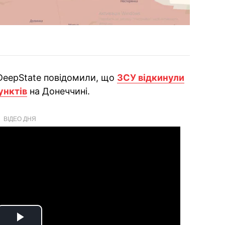
 DeepState повідомили, що
ЗСУ відкинули
унктів
на Донеччині.
ВІДЕО ДНЯ