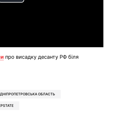
Play
Video
ли
про висадку десанту РФ біля
ok
ber
 Whatsapp
и у Messenger
ти у LinkedIn
ДНІПРОПЕТРОВСЬКА ОБЛАСТЬ
EPSTATE
ook
Google news
 Viber
е у LinkedIn