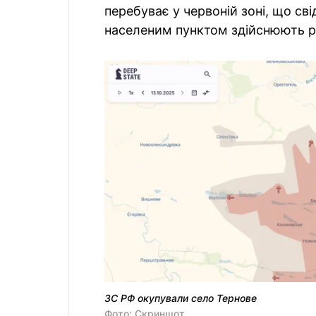
перебуває у червоній зоні, що св
населеним пунктом здійснюють р
ЗС РФ окупували село Тернове
Фото: Скриншот