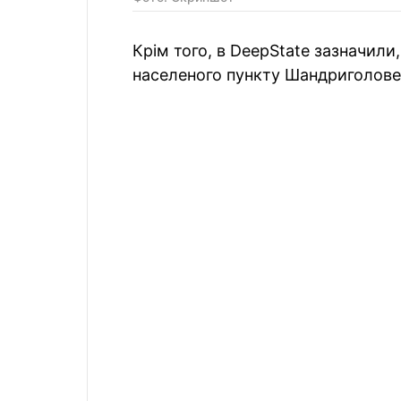
Крім того, в DeepState зазначил
населеного пункту Шандриголове 