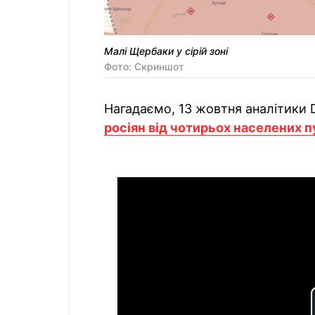
Малі Щербаки у сірій зоні
Фото: Скриншот
Нагадаємо, 13 жовтня аналітики
росіян від чотирьох населених п