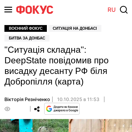
RU
ВОЄННИЙ ФОКУС
СИТУАЦІЯ НА ДОНБАСІ
БИТВА ЗА ДОНБАС
"Ситуація складна":
DeepState повідомив про
висадку десанту РФ біля
Добропілля (карта)
Вікторія Резніченко
10.10.2025 в 11:53
0