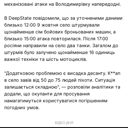
механізовані атаки на Володимирівку напередодні.
В DeepState повідомили, що за уточненими даними
близько 12:00 9 жовтня село штурмували
щонайменше сім бойових броньованих машин, а
близько 15:00 атака повторилася. Після 17:00
росіяни направили на село два танки. Загалом до
штурмів було залучено щонайменше 16 одиниць
важкої техніки та шість мотоциклів.
"Додатковою проблемою є висадка десанту. К**ап
в село завів від 50 до 75 людей піхоти. Ситуація
залишається складною", — розповіли аналітики та
додали, що окупанти для просування
намагатимуться користуватися погіршенням
погодних умов.
ВІДЕО ДНЯ