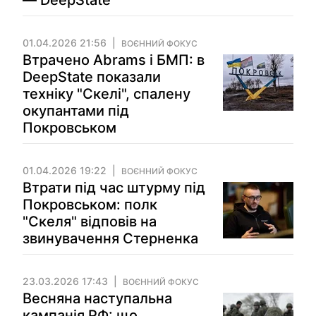
— DeepState
01.04.2026 21:56
ВОЄННИЙ ФОКУС
Втрачено Abrams і БМП: в
DeepState показали
техніку "Скелі", спалену
окупантами під
Покровськом
01.04.2026 19:22
ВОЄННИЙ ФОКУС
Втрати під час штурму під
Покровськом: полк
"Скеля" відповів на
звинувачення Стерненка
23.03.2026 17:43
ВОЄННИЙ ФОКУС
Весняна наступальна
кампанія РФ: що