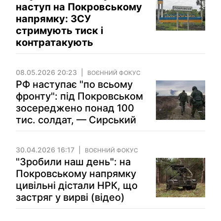
наступ на Покровському
напрямку: ЗСУ
стримують тиск і
контратакують
08.05.2026 20:23
ВОЄННИЙ ФОКУС
РФ наступає "по всьому
фронту": під Покровськом
зосереджено понад 100
тис. солдат, — Сирський
30.04.2026 16:17
ВОЄННИЙ ФОКУС
"Зробили наш день": на
Покровському напрямку
цивільні дістали НРК, що
застряг у вирві (відео)