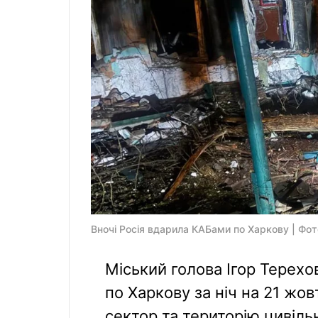
Вночі Росія вдарила КАБами по Харкову | Фо
Міський голова Ігор Терехо
по Харкову за ніч на 21 жо
сектор та територію цивіль