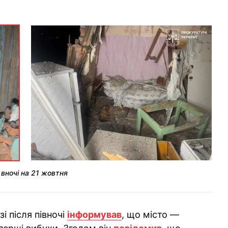
вночі на 21 жовтня
і після півночі
інформував
, що місто —