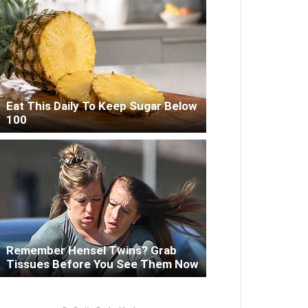
Eat This Daily To Keep Sugar Below
100
Remember Hensel Twins? Grab
Tissues Before You See Them Now