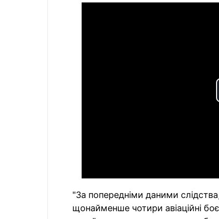
"За попередніми даними слідства
щонайменше чотири авіаційні боє