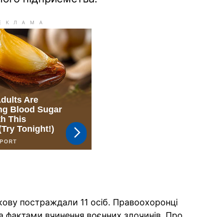
ркову постраждали 11 осіб. Правоохоронці
а фактами вчинення воєнних злочинів. Про