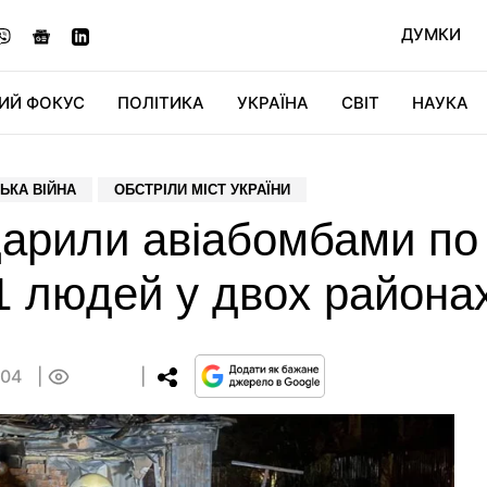
ДУМКИ
ИЙ ФОКУС
ПОЛІТИКА
УКРАЇНА
СВІТ
НАУКА
ДІДЖИТАЛ
АВТО
СВІТФАН
КУ
ЬКА ВІЙНА
ОБСТРІЛИ МІСТ УКРАЇНИ
арили авіабомбами по
 людей у двох районах
:04
0