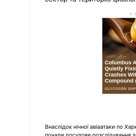
Внаслідок нічної авіаатаки по Ха
почали досудове розслідування з