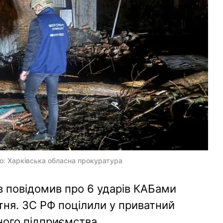
то: Харківська обласна прокуратура
в повідомив про 6 ударів КАБами
втня. ЗС РФ поцілили у приватний
ного підприємства.