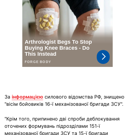
За
інформацією
силового відомства РФ, знищено
"вісім бойовиків 16-ї механізованої бригади ЗСУ".
"Крім того, припинено дві спроби деблокування
оточених формувань підрозділами 151-ї
механізованої бригади ЗСУ та 15-ї бригади