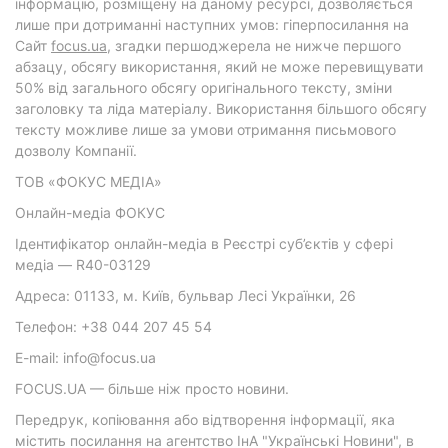
інформацію, розміщену на даному ресурсі, дозволяється
лише при дотриманні наступних умов: гіперпосилання на
Cайт
focus.ua
, згадки першоджерела не нижче першого
абзацу, обсягу використання, який не може перевищувати
50% від загального обсягу оригінального тексту, зміни
заголовку та ліда матеріалу. Використання більшого обсягу
тексту можливе лише за умови отримання письмового
дозволу Компанії.
ТОВ «ФОКУС МЕДІА»
Онлайн-медіа ФОКУС
Ідентифікатор онлайн-медіа в Реєстрі суб’єктів у сфері
медіа — R40-03129
Адреса: 01133, м. Київ, бульвар Лесі Українки, 26
Телефон: +38 044 207 45 54
E-mail: info@focus.ua
FOCUS.UA — більше ніж просто новини.
Передрук, копіювання або відтворення інформації, яка
містить посилання на агентство ІнА "Українські Новини", в