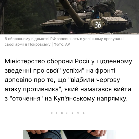
В оборонному відомстві РФ запевняють в успішному просуванні
своєї армії в Покровську | Фото: AP
Міністерство оборони Росії у щоденному
зведенні про свої "успіхи" на фронті
доповіло про те, що "відбили чергову
атаку противника", який намагався вийти
з "оточення" на Куп'янському напрямку.