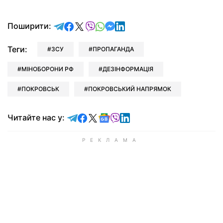
відправити у Telegram
поділитись у Facebook
поділитись у X
відправити у Viber
відправити у Whatsapp
відправити у Messenger
відправити у LinkedIn
Поширити:
Теги:
ЗСУ
ПРОПАГАНДА
МІНОБОРОНИ РФ
ДЕЗІНФОРМАЦІЯ
ПОКРОВСЬК
ПОКРОВСЬКИЙ НАПРЯМОК
Читайте у Telegram
Читайте у Facebook
Читайте у X
Читайте у Google news
Читайте у Viber
Читайте у LinkedIn
Читайте нас у: