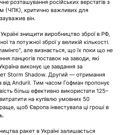
точне розташування російських верстатів з
м (ЧПК), критично важливих для
зауважив він.
к Україні знищити виробництво зброї в РФ,
ї та потужної зброї у великій кількості.
мінго", але визнається, що їх поки що не
ння ланцюгів поставок на заводи, які
Україна виконує це завдання за
кет Storm Shadow. Другий — отримання
a від Anduril. Тим часом Гофман пропонує
ивість більш ефективно використати 125–
 витратити на купівлю умовних 50
раще, щоб Європа інвестувала ці гроші в
ь.
ицтва ракет в Україні залишається