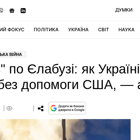
ДУМКИ
ИЙ ФОКУС
ПОЛІТИКА
УКРАЇНА
СВІТ
НАУКА
ДІДЖИТАЛ
АВТО
СВІТФАН
КУ
ЬКА ВІЙНА
" по Єлабузі: як Україн
 без допомоги США, — 
0