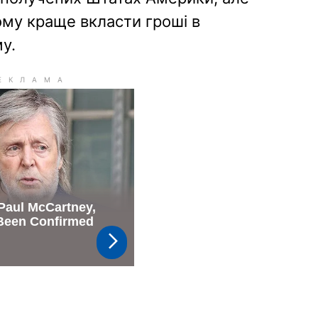
ому краще вкласти гроші в
у.