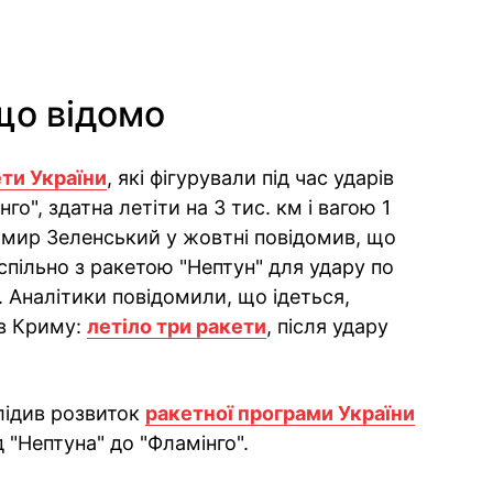
що відомо
ти України
, які фігурували під час ударів
го", здатна летіти на 3 тис. км і вагою 1
имир Зеленський у жовтні повідомив, що
спільно з ракетою "Нептун" для удару по
 Аналітики повідомили, що ідеться,
 в Криму:
летіло три ракети
, після удару
лідив розвиток
ракетної програми України
 "Нептуна" до "Фламінго".