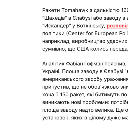
Ракети Tomahawk з дальністю 16
"Шахедів" в Єлабузі або заводу з
"Искандер" у Воткінську,
розпові
політики (Center for European Pol
наприклад, виробництво ударних д
сумнівно, що США колись передад
Аналітик Фабіан Гофман пояснив
Україні. Площа заводу в Єлабузі 1
американського засобу ураження 
припустив, що не обов'язково знищ
хоча б 150 ракет, які битимуть п
виникають нові проблеми: потрібн
площа заводу надто велика. Ще о
установок, яких в цілому дуже мал