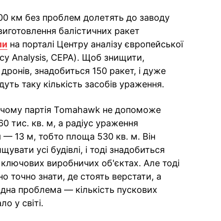
00 км без проблем долетять до заводу
 виготовлення балістичних ракет
ли
на порталі Центру аналізу європейської
icy Analysis, CEPA). Щоб знищити,
ронів, знадобиться 150 ракет, і дуже
уть таку кількість засобів ураження.
, чому партія Tomahawk не допоможе
60 тис. кв. м, а радіус ураження
— 13 м, тобто площа 530 кв. м. Він
увати усі будівлі, і тоді знадобиться
о ключових виробничих об'єктах. Але тоді
о точно знати, де стоять верстати, а
дна проблема — кількість пускових
о у світі.