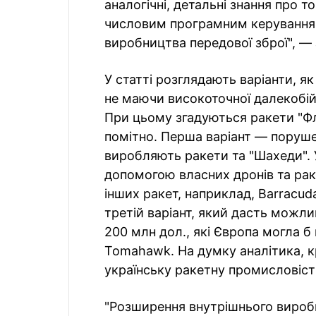
аналогічні, детальні знання про 
числовим програмним керування
виробництва передової зброї", — 
У статті розглядають варіанти, я
не маючи високоточної далекобійно
При цьому згадуються ракети "Фла
помітно. Перша варіант — поруше
виробляють ракети та "Шахеди". 
допомогою власних дронів та ра
інших ракет, наприклад, Barracud
третій варіант, який дасть можл
200 млн дол., які Європа могла б
Tomahawk. На думку аналітика, к
українську ракетну промисловіст
"Розширення внутрішнього виробн