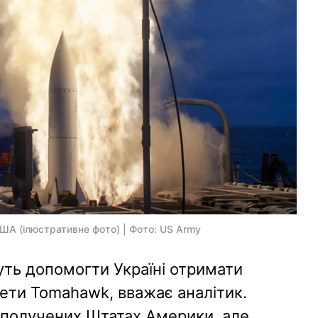
ША (ілюстративне фото) | Фото: US Army
ть допомогти Україні отримати
кети Tomahawk, вважає аналітик.
Сполучених Штатах Америки, але