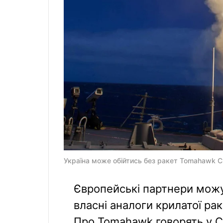
Україна може обійтись без ракет Tomahawk С
Європейські партнери можу
власні аналоги крилатої ра
Про Tomahawk говорять у 