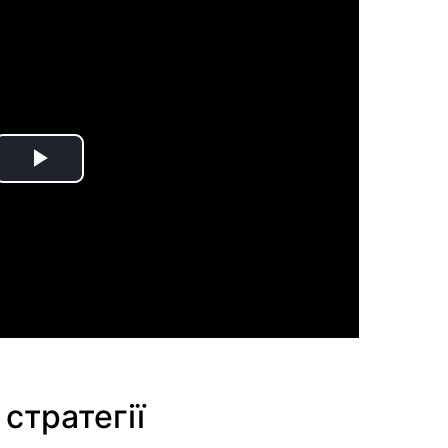
Play
Video
стратегії