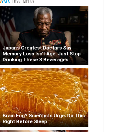
Japan's Greatest Doctors Say
Memory Loss Isn't Age: Just Stop
Drinking These 3 Beverages
Brain Fog? Scientists Urge: Do This
Right Before Sleep