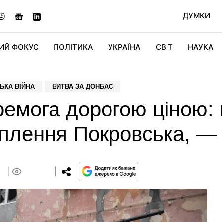
ДУМКИ
ИЙ ФОКУС
ПОЛІТИКА
УКРАЇНА
СВІТ
НАУКА
ДІДЖИТАЛ
АВТО
СВІТФАН
КУ
ЬКА ВІЙНА
БИТВА ЗА ДОНБАС
емога дорогою ціною: 
хоплення Покровська, 
9
0