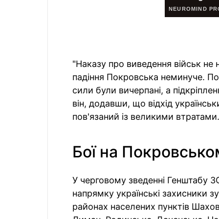
"Наказу про виведення військ не 
падіння Покровська неминуче. П
сили були вичерпані, а підкріпле
він, додавши, що відхід українсь
пов'язаний із великими втратами
Бої на Покровсько
У черговому зведенні Генштабу З
напрямку українські захисники зу
районах населених пунктів Шахов