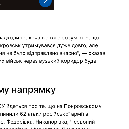
надходило, хоча всі вже розуміють, що
окровськ утримувався дуже довго, але
ння не було відправлено вчасно", — сказав
ких військ через вузький коридор буде
.
му напрямку
СУ йдеться про те, що на Покровському
пинили 62 атаки російської армії в
е, Федорівка, Никанорівка, Червоний