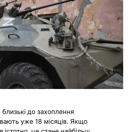
, близькі до захоплення
ивають уже 18 місяців. Якщо
ся істотно, це стане найбільш