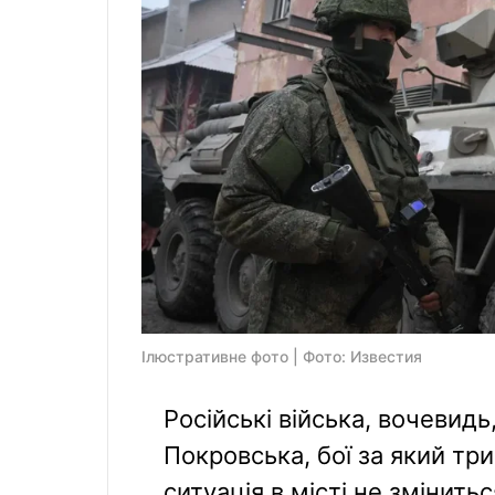
Ілюстративне фото | Фото: Известия
Російські війська, вочевидь
Покровська, бої за який тр
ситуація в місті не змінить