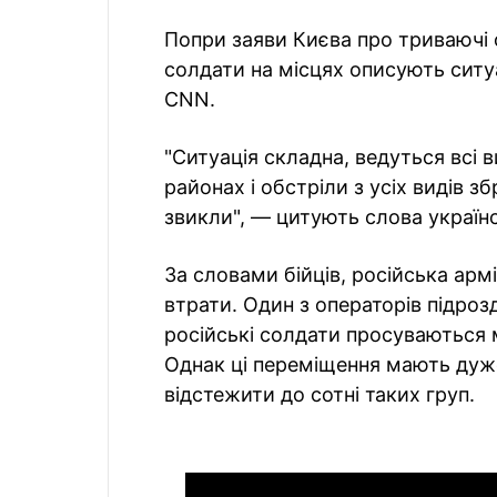
Попри заяви Києва про триваючі о
солдати на місцях описують ситу
CNN.
"Ситуація складна, ведуться всі 
районах і обстріли з усіх видів з
звикли", — цитують слова україн
За словами бійців, російська ар
втрати. Один з операторів підроз
російські солдати просуваються
Однак ці переміщення мають дуже
відстежити до сотні таких груп.