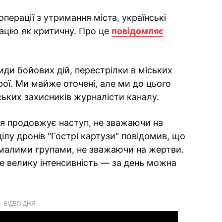
перації з утримання міста, українські
ацію як критичну. Про це
повідомляє
види бойових дій, перестрілки в міських
брої. Ми майже оточені, але ми до цього
ських захисників журналісти каналу.
мія продовжує наступ, не зважаючи на
ділу дронів "Гострі картузи" повідомив, що
 малими групами, не зважаючи на жертви.
 велику інтенсивність — за день можна
ВІДЕО ДНЯ