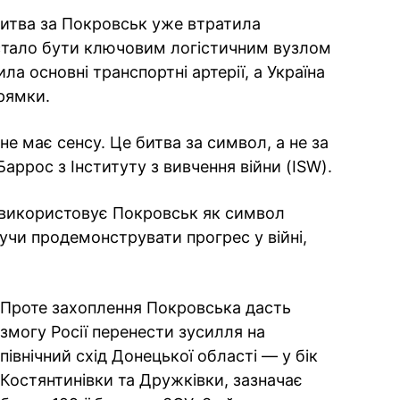
битва за Покровськ уже втратила
естало бути ключовим логістичним вузлом
ила основні транспортні артерії, а Україна
рямки.
не має сенсу. Це битва за символ, а не за
ррос з Інституту з вивчення війни (ISW).
 використовує Покровськ як символ
нучи продемонструвати прогрес у війні,
Проте захоплення Покровська дасть
змогу Росії перенести зусилля на
північний схід Донецької області — у бік
Костянтинівки та Дружківки, зазначає