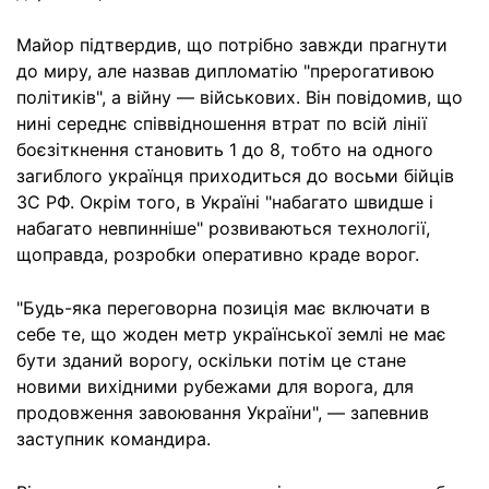
Майор підтвердив, що потрібно завжди прагнути
до миру, але назвав дипломатію "прерогативою
політиків", а війну — військових. Він повідомив, що
нині середнє співвідношення втрат по всій лінії
боєзіткнення становить 1 до 8, тобто на одного
загиблого українця приходиться до восьми бійців
ЗС РФ. Окрім того, в Україні "набагато швидше і
набагато невпинніше" розвиваються технології,
щоправда, розробки оперативно краде ворог.
"Будь-яка переговорна позиція має включати в
себе те, що жоден метр української землі не має
бути зданий ворогу, оскільки потім це стане
новими вихідними рубежами для ворога, для
продовження завоювання України", — запевнив
заступник командира.