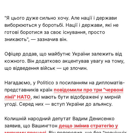
"Я цього дуже
сильно хочу. Але нації і держави
виборюються у боротьбі. Нації і держави, які не
готові боротися за своє існування, просто
зникають", — зазначив він.
Офіцер додав, що майбутнє України залежить від
кожного. Він додатково акцентував увагу на тому,
що відведення військ — це злочин.
Нагадаємо, у Politico з посиланням на дипломатів-
представників країн
повідомили про три "червоні
лінії" НАТО
, які мають бути відображені у мирній
угоді. Серед них — вступ України до альянсу.
Колишній народний депутат Вадим Денисенко
заявив, що Вашингтон
дещо змінив стратегію у
мирному процесі
. Він попередив, що без "зовнішніх