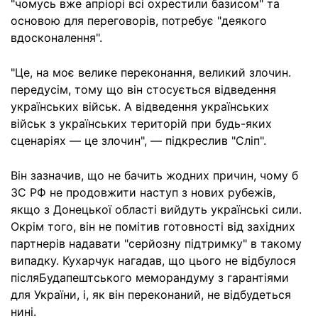
"чомусь вже апріорі всі охрестили базисом" та
основою для переговорів, потребує "деякого
вдосконалення".
"Це, на моє велике переконання, великий злочин.
передусім, тому що він стосується відведення
українських військ. А відведення українських
військ з українських територій при будь-яких
сценаріях — це злочин", — підкреслив "Сліп".
Він зазначив, що не бачить жодних причин, чому б
ЗС РФ не продовжити наступ з нових рубежів,
якщо з Донецької області вийдуть українські сили.
Окрім того, він не помітив готовності від західних
партнерів надавати "серйозну підтримку" в такому
випадку. Кухарчук нагадав, що цього не відбулося
післяБудапештського меморандуму з гарантіями
для України, і, як він переконаний, не відбудеться
нині.