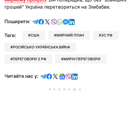
грошей" Україна перетвориться на Зімбабве.
відправити у Telegram
поділитись у Facebook
поділитись у X
відправити у Viber
відправити у Whatsapp
відправити у Messenger
відправити у LinkedIn
Поширити:
Теги:
США
МИРНИЙ ПЛАН
ЗС РФ
РОСІЙСЬКО-УКРАЇНСЬКА ВІЙНА
ПЕРЕГОВОРИ З РФ
МИРНІ ПЕРЕГОВОРИ
Читайте у Telegram
Читайте у Facebook
Читайте у X
Читайте у Google news
Читайте у Viber
Читайте у LinkedIn
Читайте нас у: