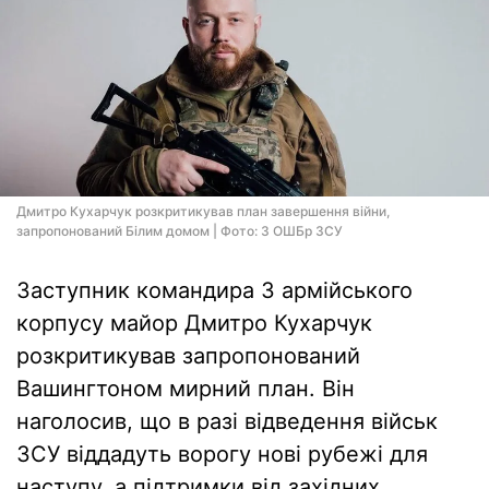
Дмитро Кухарчук розкритикував план завершення війни,
запропонований Білим домом | Фото: 3 ОШБр ЗСУ
Заступник командира 3 армійського
корпусу майор Дмитро Кухарчук
розкритикував запропонований
Вашингтоном мирний план. Він
наголосив, що в разі відведення військ
ЗСУ віддадуть ворогу нові рубежі для
наступу, а підтримки від західних