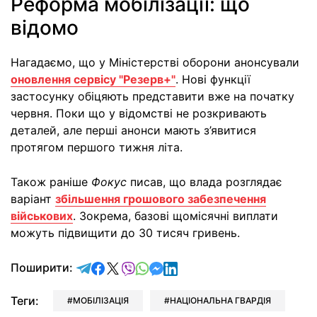
Реформа мобілізації: що
відомо
Нагадаємо, що у Міністерстві оборони анонсували
оновлення сервісу "Резерв+"
. Нові функції
застосунку обіцяють представити вже на початку
червня. Поки що у відомстві не розкривають
деталей, але перші анонси мають з’явитися
протягом першого тижня літа.
Також раніше
Фокус
писав, що влада розглядає
варіант
збільшення грошового забезпечення
військових
. Зокрема, базові щомісячні виплати
можуть підвищити до 30 тисяч гривень.
відправити у Telegram
поділитись у Facebook
поділитись у X
відправити у Viber
відправити у Whatsapp
відправити у Messenger
відправити у LinkedIn
Поширити:
Теги:
МОБІЛІЗАЦІЯ
НАЦІОНАЛЬНА ГВАРДІЯ