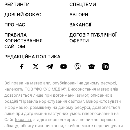
РЕЙТИНГИ
СПЕЦТЕМИ
ДОВГИЙ ФОКУС
АВТОРИ
ПРО НАС
ВАКАНСІЇ
ПРАВИЛА
ДОГОВІР ПУБЛІЧНОЇ
КОРИСТУВАННЯ
ОФЕРТИ
САЙТОМ
РЕДАКЦІЙНА ПОЛІТИКА
Всі права на матеріали, опубліковані на даному ресурсі,
належать ТОВ "ФОКУС МЕДІА". Використання матеріалів
дозволяється лише при дотриманні вимог, описаних в
розділі "Правила користування сайтом"
. Використовувати
інформацію, розміщену на даному ресурсі, дозволяється
лише при дотриманні наступних умов: гіперпосилання на
Cайт
focus.ua
, згадки першоджерела не нижче першого
абзацу, обсягу використання, який не може перевищувати