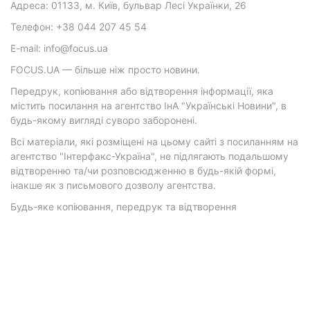
Адреса: 01133, м. Київ, бульвар Лесі Українки, 26
Телефон: +38 044 207 45 54
E-mail: info@focus.ua
FOCUS.UA — більше ніж просто новини.
Передрук, копіювання або відтворення інформації, яка
містить посилання на агентство ІнА "Українські Новини", в
будь-якому вигляді суворо заборонені.
Всі матеріали, які розміщені на цьому сайті з посиланням на
агентство "Інтерфакс-Україна", не підлягають подальшому
відтворенню та/чи розповсюдженню в будь-якій формі,
інакше як з письмового дозволу агентства.
Будь-яке копіювання, передрук та відтворення
фотографічних творів та/або аудіовізуальних творів
правовласника Getty Images — суворо забороняється.
Матеріали з плашками "Р", "Новини партнерів", "Новини
компаній", "Новини партій", "Інновації", "Позиція",
"Спецпроект за підтримки" публікуються на комерційній
основі.