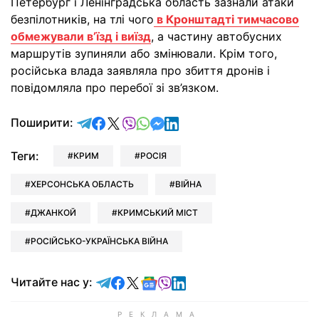
Петербург і Ленінградська область зазнали атаки
безпілотників, на тлі чого
в Кронштадті тимчасово
обмежували в’їзд і виїзд
, а частину автобусних
маршрутів зупиняли або змінювали. Крім того,
російська влада заявляла про збиття дронів і
повідомляла про перебої зі зв’язком.
відправити у Telegram
поділитись у Facebook
поділитись у X
відправити у Viber
відправити у Whatsapp
відправити у Messenger
відправити у LinkedIn
Поширити:
Теги:
КРИМ
РОСІЯ
ХЕРСОНСЬКА ОБЛАСТЬ
ВІЙНА
ДЖАНКОЙ
КРИМСЬКИЙ МІСТ
РОСІЙСЬКО-УКРАЇНСЬКА ВІЙНА
Читайте у Telegram
Читайте у Facebook
Читайте у X
Читайте у Google news
Читайте у Viber
Читайте у LinkedIn
Читайте нас у: