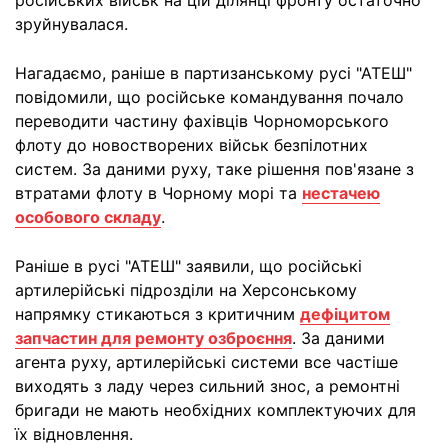
російських військ на цій ділянці фронту остаточно
зруйнувалася.
Нагадаємо, раніше в партизанському русі "АТЕШ"
повідомили, що російське командування почало
переводити частину фахівців Чорноморського
флоту до новостворених військ безпілотних
систем. За даними руху, таке рішення пов'язане з
втратами флоту в Чорному морі та
нестачею
особового складу
.
Раніше в русі "АТЕШ" заявили, що російські
артилерійські підрозділи на Херсонському
напрямку стикаються з критичним
дефіцитом
запчастин для ремонту озброєння
. За даними
агента руху, артилерійські системи все частіше
виходять з ладу через сильний знос, а ремонтні
бригади не мають необхідних комплектуючих для
їх відновлення.