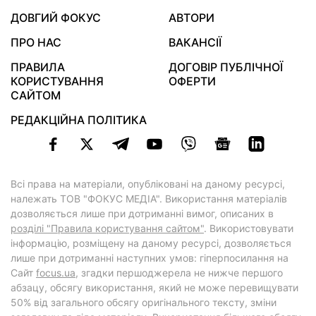
ДОВГИЙ ФОКУС
АВТОРИ
ПРО НАС
ВАКАНСІЇ
ПРАВИЛА
ДОГОВІР ПУБЛІЧНОЇ
КОРИСТУВАННЯ
ОФЕРТИ
САЙТОМ
РЕДАКЦІЙНА ПОЛІТИКА
Всі права на матеріали, опубліковані на даному ресурсі,
належать ТОВ "ФОКУС МЕДІА". Використання матеріалів
дозволяється лише при дотриманні вимог, описаних в
розділі "Правила користування сайтом"
. Використовувати
інформацію, розміщену на даному ресурсі, дозволяється
лише при дотриманні наступних умов: гіперпосилання на
Cайт
focus.ua
, згадки першоджерела не нижче першого
абзацу, обсягу використання, який не може перевищувати
50% від загального обсягу оригінального тексту, зміни