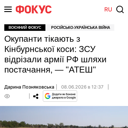
RU
ВОЄННИЙ ФОКУС
РОСІЙСЬКО-УКРАЇНСЬКА ВІЙНА
Окупанти тікають з
Кінбурнської коси: ЗСУ
відрізали армії РФ шляхи
постачання, — "АТЕШ"
Дарина Позняковська
08.06.2026 в 12:37
0