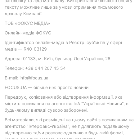
заголовку та ліда матеріалу. Використання більшого обсягу
тексту можливе лише за умови отримання письмового
дозволу Компанії.
ТОВ «ФОКУС МЕДІА»
Онлайн-медіа ФОКУС
Ідентифікатор онлайн-медіа в Реєстрі суб’єктів у сфері
медіа — R40-03129
Адреса: 01133, м. Київ, бульвар Лесі Українки, 26
Телефон: +38 044 207 45 54
E-mail: info@focus.ua
FOCUS.UA — більше ніж просто новини.
Передрук, копіювання або відтворення інформації, яка
містить посилання на агентство ІнА "Українські Новини", в
будь-якому вигляді суворо заборонені.
Всі матеріали, які розміщені на цьому сайті з посиланням на
агентство "Інтерфакс-Україна", не підлягають подальшому
відтворенню та/чи розповсюдженню в будь-якій формі,