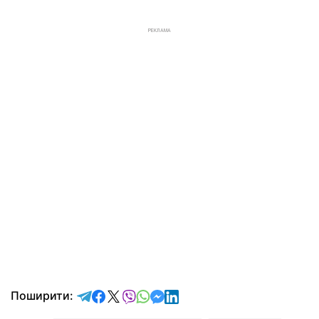
РЕКЛАМА
відправити у Telegram
поділитись у Facebook
поділитись у X
відправити у Viber
відправити у Whatsapp
відправити у Messenger
відправити у LinkedIn
Поширити: