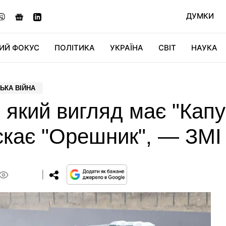
ДУМКИ
ИЙ ФОКУС
ПОЛІТИКА
УКРАЇНА
СВІТ
НАУКА
ДІДЖИТАЛ
АВТО
СВІТФАН
КУ
ЬКА ВІЙНА
 який вигляд має "Капу
скає "Орешник", — ЗМІ
0