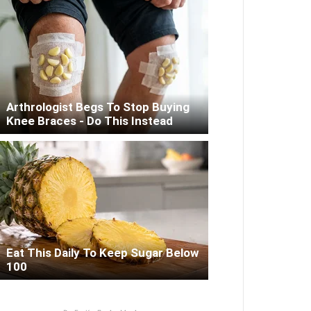
Arthrologist Begs To Stop Buying
Knee Braces - Do This Instead
Eat This Daily To Keep Sugar Below
100