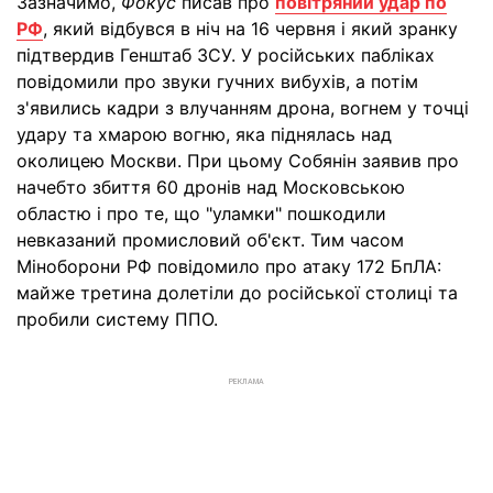
Зазначимо,
Фокус
писав про
повітряний удар по
РФ
, який відбувся в ніч на 16 червня і який зранку
підтвердив Генштаб ЗСУ. У російських пабліках
повідомили про звуки гучних вибухів, а потім
з'явились кадри з влучанням дрона, вогнем у точці
удару та хмарою вогню, яка піднялась над
околицею Москви. При цьому Собянін заявив про
начебто збиття 60 дронів над Московською
областю і про те, що "уламки" пошкодили
невказаний промисловий об'єкт. Тим часом
Міноборони РФ повідомило про атаку 172 БпЛА:
майже третина долетіли до російської столиці та
пробили систему ППО.
РЕКЛАМА