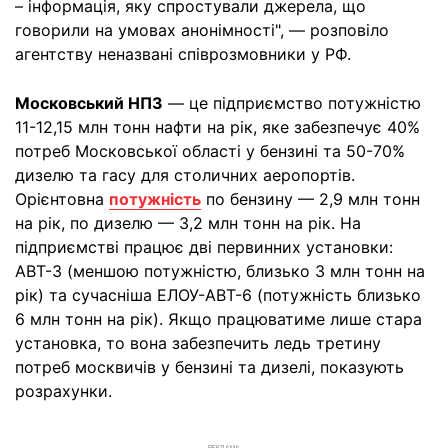
– інформація, яку спростували джерела, що
говорили на умовах анонімності", — розповіло
агентству неназвані співрозмовники у РФ.
Московський НПЗ
— це підприємство потужністю
11-12,15 млн тонн нафти на рік, яке забезпечує 40%
потреб Московської області у бензині та 50-70%
дизелю та гасу для столичних аеропортів.
Орієнтовна
потужність
по бензину — 2,9 млн тонн
на рік, по дизелю — 3,2 млн тонн на рік. На
підприємстві працює дві первинних установки:
АВТ-3 (меншою потужністю, близько 3 млн тонн на
рік) та сучасніша ЕЛОУ-АВТ-6 (потужність близько
6 млн тонн на рік). Якщо працюватиме лише стара
установка, то вона забезпечить ледь третину
потреб москвичів у бензині та дизелі, показують
розрахунки.