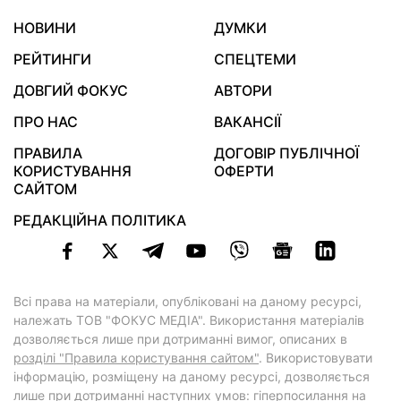
НОВИНИ
ДУМКИ
РЕЙТИНГИ
СПЕЦТЕМИ
ДОВГИЙ ФОКУС
АВТОРИ
ПРО НАС
ВАКАНСІЇ
ПРАВИЛА
ДОГОВІР ПУБЛІЧНОЇ
КОРИСТУВАННЯ
ОФЕРТИ
САЙТОМ
РЕДАКЦІЙНА ПОЛІТИКА
Всі права на матеріали, опубліковані на даному ресурсі,
належать ТОВ "ФОКУС МЕДІА". Використання матеріалів
дозволяється лише при дотриманні вимог, описаних в
розділі "Правила користування сайтом"
. Використовувати
інформацію, розміщену на даному ресурсі, дозволяється
лише при дотриманні наступних умов: гіперпосилання на