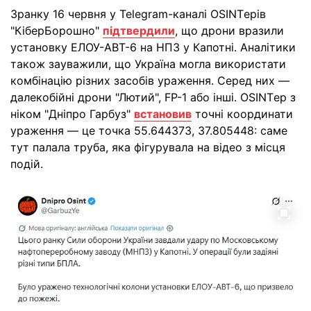
Зранку 16 червня у Telegram-каналі OSINTерів
"КіберБорошно"
підтвердили
, що дрони вразили
установку ЕЛОУ-АВТ-6 на НПЗ у Капотні. Аналітики
також зауважили, що Україна могла використати
комбінацію різних засобів ураження. Серед них —
далекобійні дрони "Лютий", FP-1 або інші. OSINTер з
ніком "Дніпро Гарбуз"
встановив
точні координати
ураження — це точка 55.644373, 37.805448: саме
тут палала труба, яка фігурувала на відео з місця
подій.