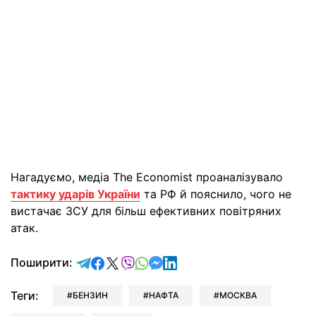
Нагадуємо, медіа The Economist проаналізувало
тактику ударів України
та РФ й пояснило, чого не
вистачає ЗСУ для більш ефективних повітряних
атак.
відправити у Telegram
поділитись у Facebook
поділитись у X
відправити у Viber
відправити у Whatsapp
відправити у Messenger
відправити у LinkedIn
Поширити:
Теги:
БЕНЗИН
НАФТА
МОСКВА