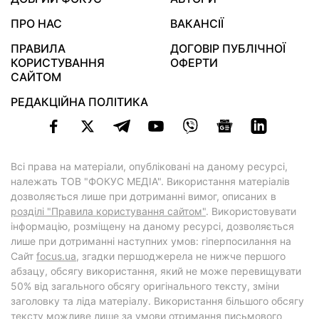
ПРО НАС
ВАКАНСІЇ
ПРАВИЛА
ДОГОВІР ПУБЛІЧНОЇ
КОРИСТУВАННЯ
ОФЕРТИ
САЙТОМ
РЕДАКЦІЙНА ПОЛІТИКА
Всі права на матеріали, опубліковані на даному ресурсі,
належать ТОВ "ФОКУС МЕДІА". Використання матеріалів
дозволяється лише при дотриманні вимог, описаних в
розділі "Правила користування сайтом"
. Використовувати
інформацію, розміщену на даному ресурсі, дозволяється
лише при дотриманні наступних умов: гіперпосилання на
Cайт
focus.ua
, згадки першоджерела не нижче першого
абзацу, обсягу використання, який не може перевищувати
50% від загального обсягу оригінального тексту, зміни
заголовку та ліда матеріалу. Використання більшого обсягу
тексту можливе лише за умови отримання письмового