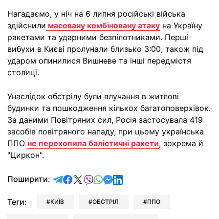
Нагадаємо, у ніч на 6 липня російські війська
здійснили
масовану комбіновану атаку
на Україну
ракетами та ударними безпілотниками. Перші
вибухи в Києві пролунали близько 3:00, також під
ударом опинилися Вишневе та інші передмістя
столиці.
Унаслідок обстрілу були влучання в житлові
будинки та пошкодження кількох багатоповерхівок.
За даними Повітряних сил, Росія застосувала 419
засобів повітряного нападу, при цьому українська
ППО
не перехопила балістичні ракети
, зокрема й
"Циркон".
відправити у Telegram
поділитись у Facebook
поділитись у X
відправити у Viber
відправити у Whatsapp
відправити у Messenger
відправити у LinkedIn
Поширити:
Теги:
КИЇВ
ОБСТРІЛ
ППО