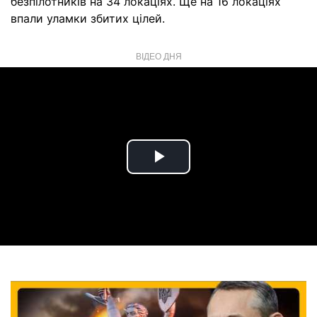
безпілотників на 34 локаціях. Ще на 16 локаціях
впали уламки збитих цілей.
ВІДЕО ДНЯ
Play
Video