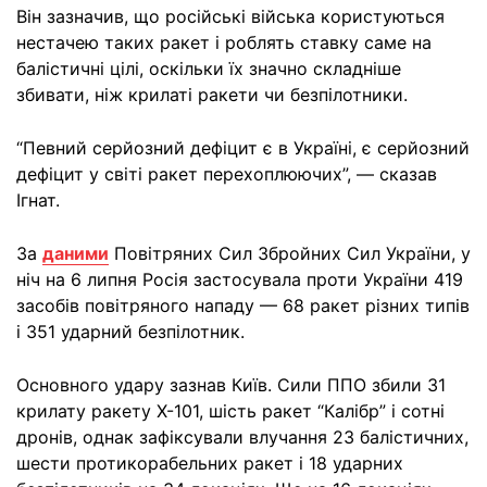
Він зазначив, що російські війська користуються
нестачею таких ракет і роблять ставку саме на
балістичні цілі, оскільки їх значно складніше
збивати, ніж крилаті ракети чи безпілотники.
“Певний серйозний дефіцит є в Україні, є серйозний
дефіцит у світі ракет перехоплюючих”, — сказав
Ігнат.
За
даними
Повітряних Сил Збройних Сил України, у
ніч на 6 липня Росія застосувала проти України 419
засобів повітряного нападу — 68 ракет різних типів
і 351 ударний безпілотник.
Основного удару зазнав Київ. Сили ППО збили 31
крилату ракету Х-101, шість ракет “Калібр” і сотні
дронів, однак зафіксували влучання 23 балістичних,
шести протикорабельних ракет і 18 ударних