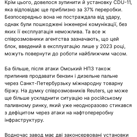
Крім цього, довелося зупинити й установку CDU-11,
яка відповідає ще приблизно за 37% переробки.
Безпосередньо вона не постраждала від удару,
однак були пошкоджені інженерні комунікації, без
яких її експлуатація неможлива. Та все ж
співрозмовники агентства зазначають, що цей
блок, введений в експлуатацію лише у 2023 році,
можуть повернути до роботи найближчим часом.
Ба більше, після атаки Омський НПЗ також
припинив продавати бензин і дизельне пальне
через Санкт-Петербурзьку міжнародну товарну
біржу. На думку співрозмовників Reuters, це може
ще більше ускладнити ситуацію на російському
паливному ринку, який уже неодноразово стикався
з дефіцитом через атаки на нафтопереробну
інфраструктуру.
Водночас завод має дві законсервовані установки