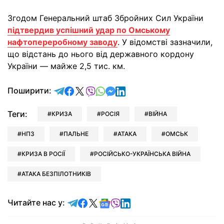
Згодом Генеральний штаб Збройних Сил України
підтвердив успішний удар по Омському
нафтопереробному заводу
. У відомстві зазначили,
що відстань до нього від державного кордону
України — майже 2,5 тис. км.
відправити у Telegram
поділитись у Facebook
поділитись у X
відправити у Viber
відправити у Whatsapp
відправити у Messenger
відправити у LinkedIn
Поширити:
Теги:
КРИЗА
РОСІЯ
ВІЙНА
НПЗ
ПАЛЬНЕ
АТАКА
ОМСЬК
КРИЗА В РОСІЇ
РОСІЙСЬКО-УКРАЇНСЬКА ВІЙНА
АТАКА БЕЗПІЛОТНИКІВ
Читайте у Telegram
Читайте у Facebook
Читайте у X
Читайте у Google news
Читайте у Viber
Читайте у LinkedIn
Читайте нас у: