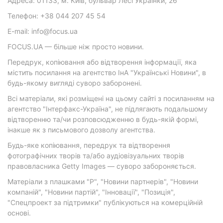
Адреса: 01133, м. Київ, бульвар Лесі Українки, 26
Телефон: +38 044 207 45 54
E-mail: info@focus.ua
FOCUS.UA — більше ніж просто новини.
Передрук, копіювання або відтворення інформації, яка
містить посилання на агентство ІнА "Українські Новини", в
будь-якому вигляді суворо заборонені.
Всі матеріали, які розміщені на цьому сайті з посиланням на
агентство "Інтерфакс-Україна", не підлягають подальшому
відтворенню та/чи розповсюдженню в будь-якій формі,
інакше як з письмового дозволу агентства.
Будь-яке копіювання, передрук та відтворення
фотографічних творів та/або аудіовізуальних творів
правовласника Getty Images — суворо забороняється.
Матеріали з плашками "Р", "Новини партнерів", "Новини
компаній", "Новини партій", "Інновації", "Позиція",
"Спецпроект за підтримки" публікуються на комерційній
основі.