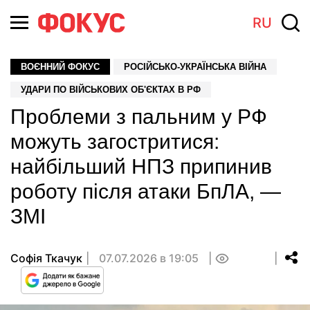
RU
ВОЄННИЙ ФОКУС
РОСІЙСЬКО-УКРАЇНСЬКА ВІЙНА
УДАРИ ПО ВІЙСЬКОВИХ ОБ'ЄКТАХ В РФ
Проблеми з пальним у РФ
можуть загостритися:
найбільший НПЗ припинив
роботу після атаки БпЛА, —
ЗМІ
Софія Ткачук
07.07.2026 в 19:05
0