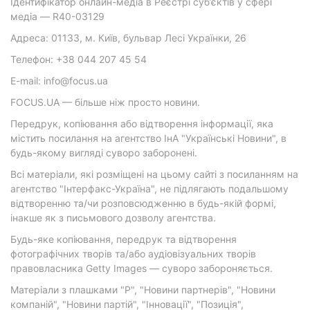
Ідентифікатор онлайн-медіа в Реєстрі суб’єктів у сфері
медіа — R40-03129
Адреса: 01133, м. Київ, бульвар Лесі Українки, 26
Телефон: +38 044 207 45 54
E-mail: info@focus.ua
FOCUS.UA — більше ніж просто новини.
Передрук, копіювання або відтворення інформації, яка
містить посилання на агентство ІнА "Українські Новини", в
будь-якому вигляді суворо заборонені.
Всі матеріали, які розміщені на цьому сайті з посиланням на
агентство "Інтерфакс-Україна", не підлягають подальшому
відтворенню та/чи розповсюдженню в будь-якій формі,
інакше як з письмового дозволу агентства.
Будь-яке копіювання, передрук та відтворення
фотографічних творів та/або аудіовізуальних творів
правовласника Getty Images — суворо забороняється.
Матеріали з плашками "Р", "Новини партнерів", "Новини
компаній", "Новини партій", "Інновації", "Позиція",