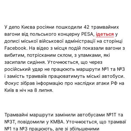
У депо Києва росіяни пошкодили 42 трамвайних
вагони від польського концерну PESA,
ідеться
у
дописі міської військової адміністрації на сторінці
Facebook. На відео з місця подій показали вагони з
вибитим, потрісканим склом, з уламками, які
засипали сидіння. Уточнюється, що через
російський удар не працюють маршрути №1 та №3
і замість трамваїв працюватимуть міські автобуси.
Фокус
зібрав інформацію про наслідки атаки РФ на
Київ в ніч на 8 липня.
Трамвайні маршрути замінили автобусами №1Т та
№3Т, повідомили у КМВА. Уточнюється, що трамваї
№1 та №3 працюють, але зі збільшеними