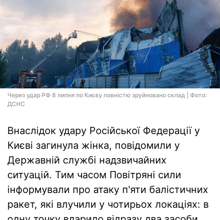
Через удар РФ 8 липня по Києву повністю зруйновано склад | Фото:
ДСНС
Внаслідок удару Російської Федерації у
Києві загинула жінка, повідомили у
Державній службі надзвичайних
ситуацій. Тим часом Повітряні сили
інформували про атаку п'яти балістичних
ракет, які влучили у чотирьох локаціях: в
одну точку вдарило відразу два засоби