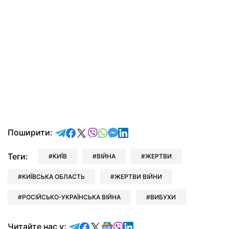
відправити у Telegram
поділитись у Facebook
поділитись у X
відправити у Viber
відправити у Whatsapp
відправити у Messenger
відправити у LinkedIn
Поширити:
Теги:
КИЇВ
ВІЙНА
ЖЕРТВИ
КИЇВСЬКА ОБЛАСТЬ
ЖЕРТВИ ВІЙНИ
РОСІЙСЬКО-УКРАЇНСЬКА ВІЙНА
ВИБУХИ
Читайте у Telegram
Читайте у Facebook
Читайте у X
Читайте у Google news
Читайте у Viber
Читайте у LinkedIn
Читайте нас у: