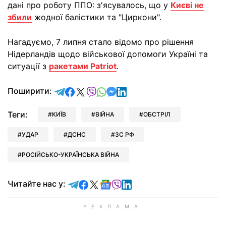
дані про роботу ППО: з'ясувалось, що у
Києві не
збили
жодної балістики та "Циркони".
Нагадуємо, 7 липня стало відомо про рішення
Нідерландів щодо військової допомоги Україні та
ситуації з
ракетами Patriot
.
відправити у Telegram
поділитись у Facebook
поділитись у X
відправити у Viber
відправити у Whatsapp
відправити у Messenger
відправити у LinkedIn
Поширити:
Теги:
КИЇВ
ВІЙНА
ОБСТРІЛ
УДАР
ДСНС
ЗС РФ
РОСІЙСЬКО-УКРАЇНСЬКА ВІЙНА
Читайте у Telegram
Читайте у Facebook
Читайте у X
Читайте у Google news
Читайте у Viber
Читайте у LinkedIn
Читайте нас у: