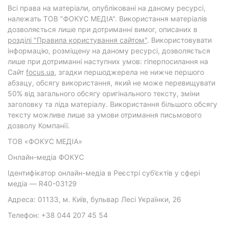
Всі права на матеріали, опубліковані на даному ресурсі,
належать ТОВ "ФОКУС МЕДІА". Використання матеріалів
дозволяється лише при дотриманні вимог, описаних в
розділі "Правила користування сайтом"
. Використовувати
інформацію, розміщену на даному ресурсі, дозволяється
лише при дотриманні наступних умов: гіперпосилання на
Cайт
focus.ua
, згадки першоджерела не нижче першого
абзацу, обсягу використання, який не може перевищувати
50% від загального обсягу оригінального тексту, зміни
заголовку та ліда матеріалу. Використання більшого обсягу
тексту можливе лише за умови отримання письмового
дозволу Компанії.
ТОВ «ФОКУС МЕДІА»
Онлайн-медіа ФОКУС
Ідентифікатор онлайн-медіа в Реєстрі суб’єктів у сфері
медіа — R40-03129
Адреса: 01133, м. Київ, бульвар Лесі Українки, 26
Телефон: +38 044 207 45 54