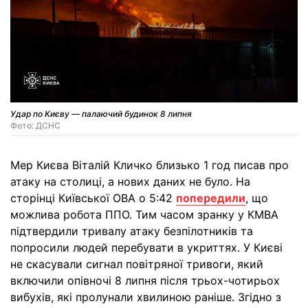
Удар по Києву — палаючий будинок 8 липня
Фото: ДСНС
Мер Києва Віталій Кличко близько 1 год писав про
атаку на столиці, а нових даних не було. На
сторінці Київської ОВА о 5:42
попередили
, що
можлива робота ППО. Тим часом зранку у КМВА
підтвердили тривалу атаку безпілотників та
попросили людей перебувати в укриттях. У Києві
не скасували сигнал повітряної тривоги, який
включили опівночі 8 липня після трьох-чотирьох
вибухів, які пролунали хвилиною раніше. Згідно з