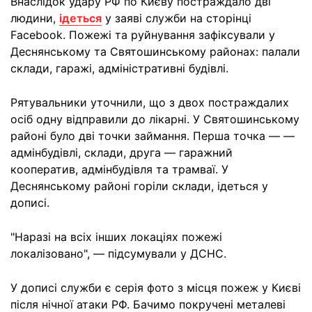
Внаслідок удару РФ по Києву постраждало дві
людини,
ідеться
у заяві служби на сторінці
Facebook. Пожежі та руйнування зафіксували у
Деснянському та Святошинському районах: палали
склади, гаражі, адміністративні будівлі.
Рятувальники уточнили, що з двох постраждалих
осіб одну відправили до лікарні. У Святошинському
районі було дві точки займання. Перша точка — —
адмінбудівлі, склади, друга — гаражний
кооператив, адмінбудівля та трамваї. У
Деснянському районі горіли склади, ідеться у
дописі.
"Наразі на всіх інших локаціях пожежі
локалізовано", — підсумували у ДСНС.
У дописі служби є серія фото з місця пожеж у Києві
після нічної атаки РФ. Бачимо покручені металеві