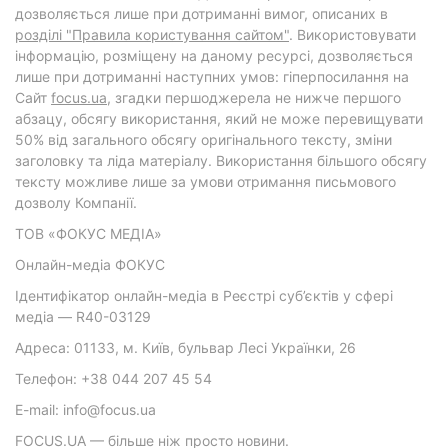
дозволяється лише при дотриманні вимог, описаних в
розділі "Правила користування сайтом"
. Використовувати
інформацію, розміщену на даному ресурсі, дозволяється
лише при дотриманні наступних умов: гіперпосилання на
Cайт
focus.ua
, згадки першоджерела не нижче першого
абзацу, обсягу використання, який не може перевищувати
50% від загального обсягу оригінального тексту, зміни
заголовку та ліда матеріалу. Використання більшого обсягу
тексту можливе лише за умови отримання письмового
дозволу Компанії.
ТОВ «ФОКУС МЕДІА»
Онлайн-медіа ФОКУС
Ідентифікатор онлайн-медіа в Реєстрі суб’єктів у сфері
медіа — R40-03129
Адреса: 01133, м. Київ, бульвар Лесі Українки, 26
Телефон: +38 044 207 45 54
E-mail: info@focus.ua
FOCUS.UA — більше ніж просто новини.