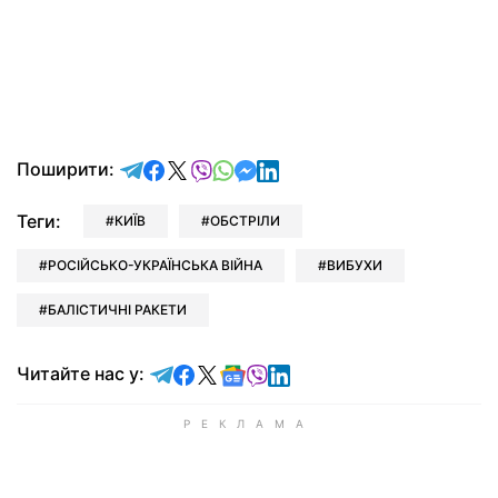
відправити у Telegram
поділитись у Facebook
поділитись у X
відправити у Viber
відправити у Whatsapp
відправити у Messenger
відправити у LinkedIn
Поширити:
Теги:
КИЇВ
ОБСТРІЛИ
РОСІЙСЬКО-УКРАЇНСЬКА ВІЙНА
ВИБУХИ
БАЛІСТИЧНІ РАКЕТИ
Читайте у Telegram
Читайте у Facebook
Читайте у X
Читайте у Google news
Читайте у Viber
Читайте у LinkedIn
Читайте нас у: