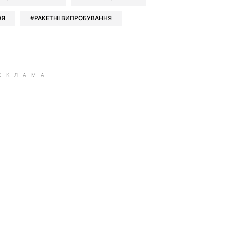
ОЯ
РАКЕТНІ ВИПРОБУВАННЯ
ook
Google news
 Viber
е у LinkedIn