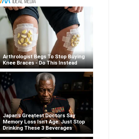
Arthrologist Begs To Stop Buying
Knee Braces - Do This Instead
Japan's Greatest Doctors Say
Memory Loss Isn't Age: Just Stop
Drinking These 3 Beverages