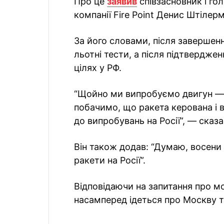
Про це
заявив
співзасновник і го
компанії Fire Point Денис Штілерм
За його словами, після завершен
льотні тести, а після підтвердже
цілях у РФ.
“Щойно ми випробуємо двигун — 
побачимо, що ракета керована і 
до випробувань на Росії”, — сказ
Він також додав: “Думаю, восен
ракети на Росії”.
Відповідаючи на запитання про мо
насамперед ідеться про Москву т