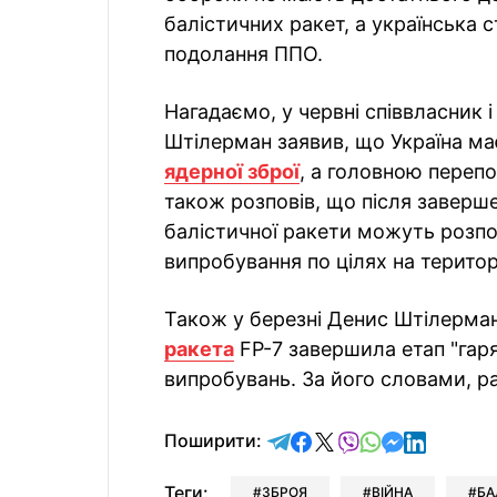
балістичних ракет, а українська
подолання ППО.
Нагадаємо, у червні співвласник 
Штілерман заявив, що Україна ма
ядерної зброї
, а головною переп
також розповів, що після заверш
балістичної ракети можуть розпо
випробування по цілях на територі
Також у березні Денис Штілерма
ракета
FP-7 завершила етап "гаря
випробувань. За його словами, ра
відправити у Telegram
поділитись у Facebo
поділитись у X
відправити у Vi
відправити у
відправит
відправи
Поширити:
Теги:
ЗБРОЯ
ВІЙНА
БА