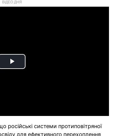
ВІДЕО ДНЯ
Play
Video
що російські системи протиповітряної
освіду для ефективного перехоплення