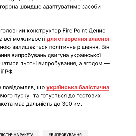
 сторона швидше адаптуватиме засоби
і головний конструктор Fire Point Денис
є всі можливості
для створення власної
оною залишається політичне рішення. Він
ення випробувань двигуна української
чатися льотні випробування, а згодом —
ї РФ.
н повідомляв, що
українська балістична
чого пуску" та готується до тестових
кета має дальність до 300 км.
ok
ber
 Whatsapp
и у Messenger
ти у LinkedIn
ЛІСТИЧНА РАКЕТА
ВИПРОБУВАННЯ