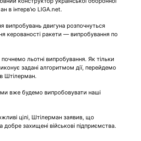
ловний конструктор української оборонної
ан в інтерв'ю LIGA.net.
ня випробувань двигуна розпочнуться
ння керованості ракети — випробування по
почнемо льотні випробування. Як тільки
виконує задані алгоритмом дії, перейдемо
ав Штілерман.
и ми вже будемо випробовувати наші
жливі цілі, Штілерман заявив, що
а добре захищені військові підприємства.