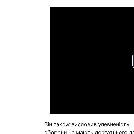
Він також висловив упевненість, 
оборони не мають достатнього д