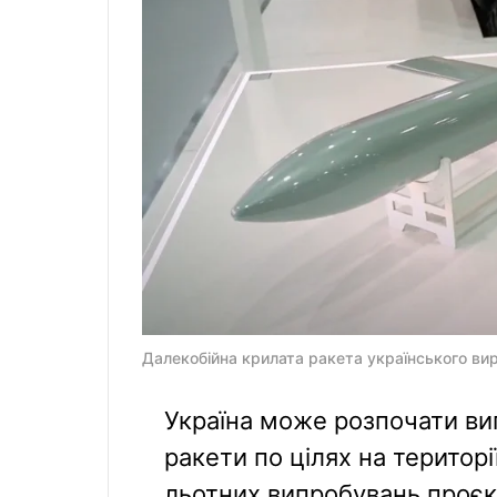
Далекобійна крилата ракета українського ви
Україна може розпочати ви
ракети по цілях на територі
льотних випробувань проєк