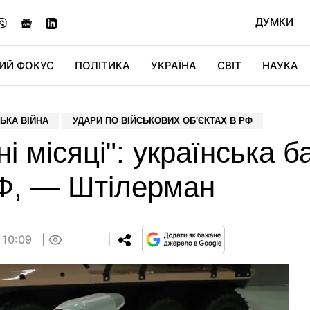
ДУМКИ
ИЙ ФОКУС
ПОЛІТИКА
УКРАЇНА
СВІТ
НАУКА
ДІДЖИТАЛ
АВТО
СВІТФАН
КУ
ЬКА ВІЙНА
УДАРИ ПО ВІЙСЬКОВИХ ОБ'ЄКТАХ В РФ
ні місяці": українська б
РФ, — Штілерман
 10:09
0