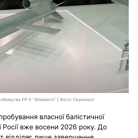
робництва FP-5 "Фламінго" | Фото: Скриншот
пробування власної балістичної
ї Росії вже восени 2026 року. До
т відділяє лише завершення