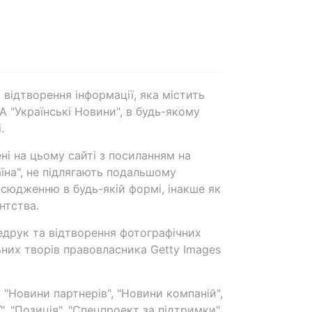
 відтворення інформації, яка містить
А "Українські Новини", в будь-якому
.
ені на цьому сайті з посиланням на
аїна", не підлягають подальшому
сюдженню в будь-якій формі, інакше як
нтства.
едрук та відтворення фотографічних
ьних творів правовласника Getty Images
 "Новини партнерів", "Новини компаній",
ї", "Позиція", "Спецпроект за підтримки"