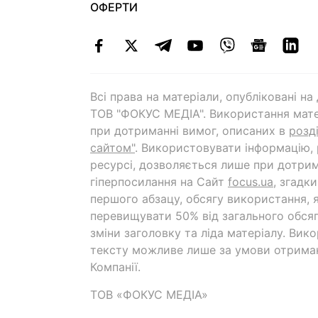
ОФЕРТИ
Всі права на матеріали, опубліковані н
ТОВ "ФОКУС МЕДІА". Використання мате
при дотриманні вимог, описаних в
розд
сайтом"
. Використовувати інформацію,
ресурсі, дозволяється лише при дотрим
гіперпосилання на Cайт
focus.ua
, згадк
першого абзацу, обсягу використання, 
перевищувати 50% від загального обсяг
зміни заголовку та ліда матеріалу. Вик
тексту можливе лише за умови отрима
Компанії.
ТОВ «ФОКУС МЕДІА»