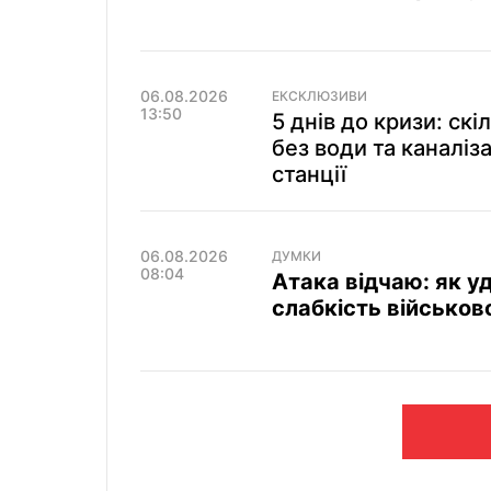
06.08.2026
ЕКСКЛЮЗИВИ
13:50
5 днів до кризи: ск
без води та каналіза
станції
06.08.2026
ДУМКИ
08:04
Атака відчаю: як 
слабкість військов