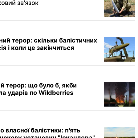
овий зв'язок
ий терор: скільки балістичних
я і коли це закінчиться
й терор: що було б, якби
а ударів по Wildberries
до власної балістики: п'ять
ускову установку "Іскандера"