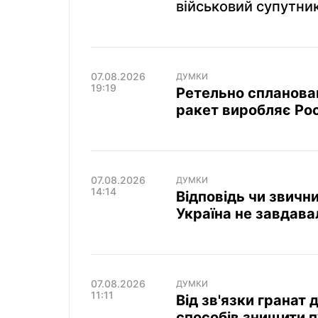
військовий супутник
07.08.2026
ДУМКИ
19:19
Ретельно спланован
ракет виробляє Росі
07.08.2026
ДУМКИ
14:14
Відповідь чи звични
Україна не завдавал
07.08.2026
ДУМКИ
11:11
Від зв'язки гранат 
способів знищити п