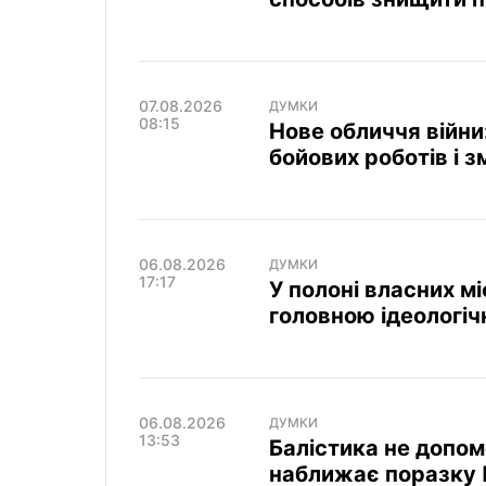
07.08.2026
ДУМКИ
08:15
Нове обличчя війни
бойових роботів і 
06.08.2026
ДУМКИ
17:17
У полоні власних мі
головною ідеологіч
06.08.2026
ДУМКИ
13:53
Балістика не допом
наближає поразку 