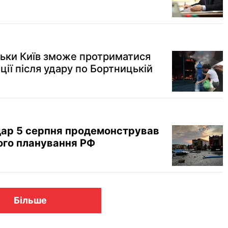
ільки Київ зможе протриматися
ції після удару по Бортницькій
удар 5 серпня продемонстрував
ого планування РФ
Більше