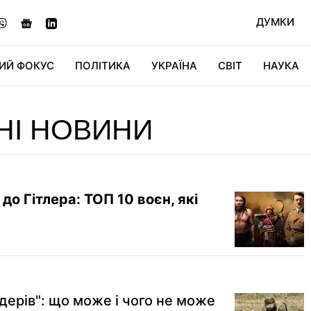
ДУМКИ
ИЙ ФОКУС
ПОЛІТИКА
УКРАЇНА
СВІТ
НАУКА
ДІДЖИТАЛ
АВТО
СВІТФАН
КУ
НІ НОВИНИ
до Гітлера: ТОП 10 воєн, які
ндерів": що може і чого не може