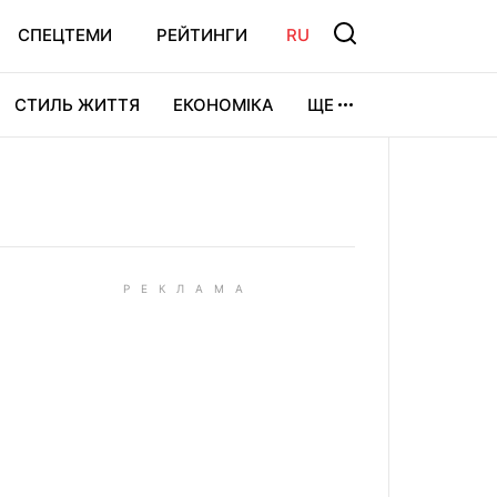
СПЕЦТЕМИ
РЕЙТИНГИ
RU
СТИЛЬ ЖИТТЯ
ЕКОНОМІКА
ЩЕ
ЛЬТУРА
ВІДЕОІГРИ
СПОРТ