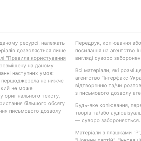
а даному ресурсі, належать
Передрук, копіювання або
ріалів дозволяється лише
посилання на агентство Ін
ілі "Правила користування
вигляді суворо заборонені
 розміщену на даному
Всі матеріали, які розміщ
анні наступних умов:
агентство "Інтерфакс-Укр
и першоджерела не нижче
відтворенню та/чи розпов
який не може
з письмового дозволу аге
у оригінального тексту,
ористання більшого обсягу
Будь-яке копіювання, пер
ння письмового дозволу
творів та/або аудіовізуал
— суворо забороняється.
Матеріали з плашками "Р",
"Новини партій", "Інноваці