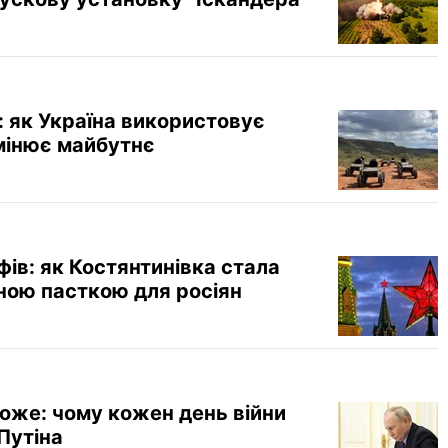
: як Україна використовує
змінює майбутнє
фів: як Костянтинівка стала
ною пасткою для росіян
оже: чому кожен день війни
Путіна