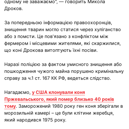
одному не заважаємо", — говорить Микола
Дроков.
За попередньою інформацією правоохоронців,
знищення тварин могло статися через хуліганство
або з помсти. Це пов'язано з конфліктом між
фермером і місцевими жителями, які скаржилися,
що коні Дрокова витоптують їхні посіви.
Наразі поліцією за фактом умисного знищення або
пошкодження чужого майна порушено кримінальну
справу за ч.1 ст. 167 КК РФ, ведеться слідство.
Нагадаємо,
у США клонували коня
Пржевальського, який помер близько 40 років
тому
. Заморожений 1980 року ген коня зберігали в
морозильній камері – це були клітини жеребця,
який народився 1975 року.