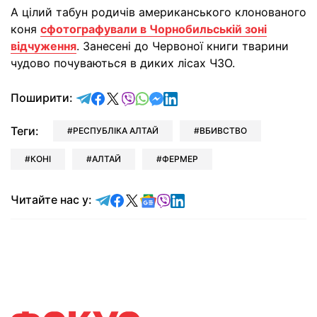
А цілий табун родичів американського клонованого
коня
сфотографували в Чорнобильській зоні
відчуження
. Занесені до Червоної книги тварини
чудово почуваються в диких лісах ЧЗО.
відправити у Telegram
поділитись у Facebook
поділитись у X
відправити у Viber
відправити у Whatsapp
відправити у Messenger
відправити у LinkedIn
Поширити:
Теги:
РЕСПУБЛІКА АЛТАЙ
ВБИВСТВО
КОНІ
АЛТАЙ
ФЕРМЕР
Читайте у Telegram
Читайте у Facebook
Читайте у X
Читайте у Google news
Читайте у Viber
Читайте у LinkedIn
Читайте нас у: