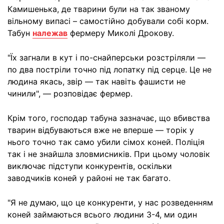
Камишенька, де тварини були на так званому
вільному випасі – самостійно добували собі корм.
Табун
належав
фермеру Миколі Дрокову.
"Їх загнали в кут і по-снайперськи розстріляли —
по два постріли точно під лопатку під серце. Це не
людина якась, звір — так навіть фашисти не
чинили", — розповідає фермер.
Крім того, господар табуна зазначає, що вбивства
тварин відбуваються вже не вперше — торік у
нього точно так само убили сімох коней. Поліція
так і не знайшла зловмисників. При цьому чоловік
виключає підступи конкурентів, оскільки
заводчиків коней у районі не так багато.
"Я не думаю, що це конкуренти, у нас розведенням
коней займаються всього людини 3-4, ми один