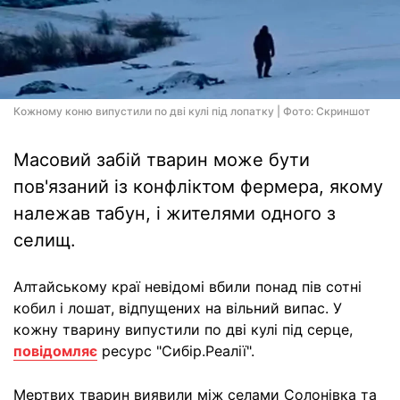
Кожному коню випустили по дві кулі під лопатку | Фото: Скриншот
Масовий забій тварин може бути
пов'язаний із конфліктом фермера, якому
належав табун, і жителями одного з
селищ.
Алтайському краї невідомі вбили понад пів сотні
кобил і лошат, відпущених на вільний випас. У
кожну тварину випустили по дві кулі під серце,
повідомляє
ресурс "Сибір.Реалії".
Мертвих тварин виявили між селами Солонівка та