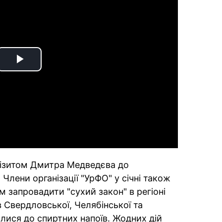
Play
Video
 візитом Дмитра Медведєва до
Члени організації "УрФО" у січні також
 запровадити "сухий закон" в регіоні
в Свердловської, Челябінської та
лися до спиртних напоїв. Жодних дій