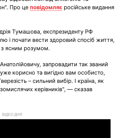
он". Про це
повідомляє
російське видання
ндрія Тумашова, експрезиденту РФ
лю і почати вести здоровий спосіб життя,
и з ясним розумом.
Анатолійовичу, запровадити так званий
дуже корисно та вигідно вам особисто,
верезість – сильний вибір. І країна, як
езомислячих керівників", — сказав
ВІДЕО ДНЯ