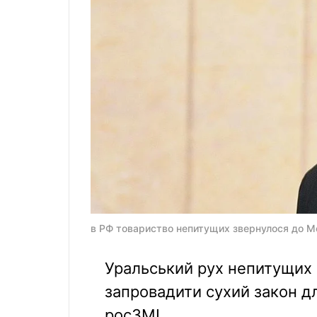
в РФ товариство непитущих звернулося до М
Уральський рух непитущих
запровадити сухий закон д
росЗМІ.