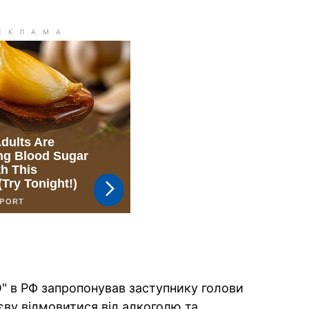
" в РФ запропонував заступнику голови
ву відмовитися від алкоголю та