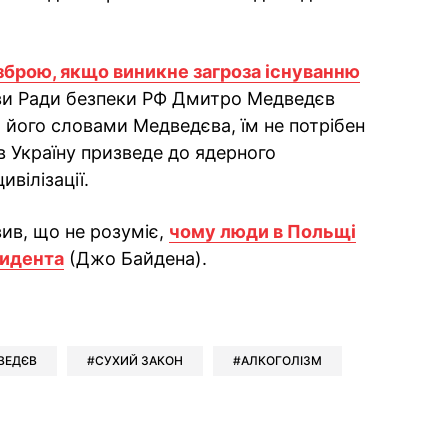
 зброю, якщо виникне загроза існуванню
ови Ради безпеки РФ Дмитро Медведєв
 його словами Медведєва, їм не потрібен
ї в Україну призведе до ядерного
вілізації.
ив, що не розуміє,
чому люди в Польщі
зидента
(Джо Байдена).
ok
ber
 Whatsapp
и у Messenger
ти у LinkedIn
ВЕДЄВ
СУХИЙ ЗАКОН
АЛКОГОЛІЗМ