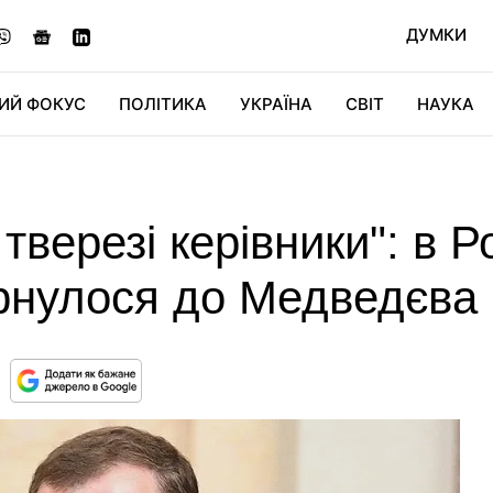
ДУМКИ
ИЙ ФОКУС
ПОЛІТИКА
УКРАЇНА
СВІТ
НАУКА
ДІДЖИТАЛ
АВТО
СВІТФАН
КУ
 тверезі керівники": в 
рнулося до Медведєва