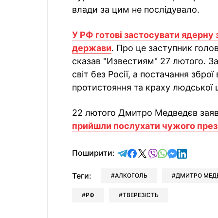
влади за цим не послідувало.
У РФ готові застосувати ядерну
держави
. Про це заступник гол
сказав "Известиям" 27 лютого. За
світ без Росії, а постачання збро
протистояння та краху людської ци
22 лютого Дмитро Медведєв заяв
прийшли послухати чужого пре
відправити у Telegram
поділитись у Facebo
поділитись у X
відправити у Vi
відправити у
відправит
відправи
Поширити:
Теги:
АЛКОГОЛЬ
ДМИТРО МЕД
РФ
ТВЕРЕЗІСТЬ