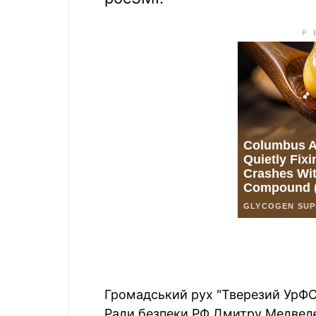
Громадський рух "Тверезий УрФО
Ради безпеки РФ Дмитру Медведє