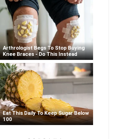
Arthrologist Begs To Stop Buying
Knee Braces - Do This Instead
Eat This Daily To Keep Sugar Below
100