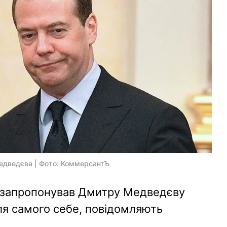
едведєва | Фото: КоммерсантЪ
 запропонував Дмитру Медведєву
ля самого себе, повідомляють