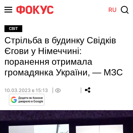
RU
СВІТ
Стрільба в будинку Свідків
Єгови у Німеччині:
поранення отримала
громадянка України, — МЗС
10.03.2023 в 15:13
0