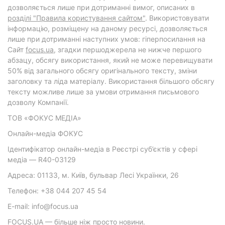
дозволяється лише при дотриманні вимог, описаних в
розділі "Правила користування сайтом"
. Використовувати
інформацію, розміщену на даному ресурсі, дозволяється
лише при дотриманні наступних умов: гіперпосилання на
Cайт
focus.ua
, згадки першоджерела не нижче першого
абзацу, обсягу використання, який не може перевищувати
50% від загального обсягу оригінального тексту, зміни
заголовку та ліда матеріалу. Використання більшого обсягу
тексту можливе лише за умови отримання письмового
дозволу Компанії.
ТОВ «ФОКУС МЕДІА»
Онлайн-медіа ФОКУС
Ідентифікатор онлайн-медіа в Реєстрі суб’єктів у сфері
медіа — R40-03129
Адреса: 01133, м. Київ, бульвар Лесі Українки, 26
Телефон: +38 044 207 45 54
E-mail: info@focus.ua
FOCUS.UA — більше ніж просто новини.