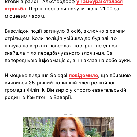
Єгови в районі Альстердорф
у Гамбурзі сталася
стрільба
. Перші постріли почули після 21:00 за
місцевим часом.
Внаслідок події загинуло 8 осіб, включно з самим
стрільцем. Коли поліція увійшла до будівлі, то
почула на верхніх поверхах постріл і невдовзі
знайшла тіло передбачуваного злочинця. За
попередньою інформацією, він наклав на себе руки.
Німецьке видання Spiegel
повідомило
, що вбивцею
виявився 35-річний колишній член релігійної
громади Філіп Ф. Він виріс у строго євангельській
родині в Кемптені в Баварії.
РЕКЛАМА