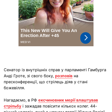
Сенатор із внутрішніх справ у парламенті Гамбурга
Анді Гроте, зі свого боку,
розповів
на
пресконференції, що стрілець діяв у стані
божевілля.
Нагадаємо, в РФ
ексчиновник мерії влаштував
стрільбу
і зажадав повісити кількох колег. 44-