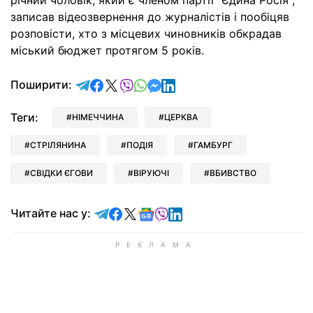
річний чоловік, який є членом партії "Єдина Росія",
записав відеозвернення до журналістів і пообіцяв
розповісти, хто з місцевих чиновників обкрадав
міський бюджет протягом 5 років.
відправити у Telegram
поділитись у Facebook
поділитись у X
відправити у Viber
відправити у Whatsapp
відправити у Messenger
відправити у LinkedIn
Поширити:
Теги:
НІМЕЧЧИНА
ЦЕРКВА
СТРІЛЯНИНА
ПОДІЯ
ГАМБУРГ
СВІДКИ ЄГОВИ
ВІРУЮЧІ
ВБИВСТВО
Читайте у Telegram
Читайте у Facebook
Читайте у X
Читайте у Google news
Читайте у Viber
Читайте у LinkedIn
Читайте нас у: