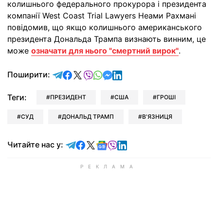
колишнього федерального прокурора і президента
компанії West Coast Trial Lawyers Неами Рахмані
повідомив, що якщо колишнього американського
президента Дональда Трампа визнають винним, це
може
означати для нього "смертний вирок"
.
відправити у Telegram
поділитись у Facebook
поділитись у X
відправити у Viber
відправити у Whatsapp
відправити у Messenger
відправити у LinkedIn
Поширити:
Теги:
ПРЕЗИДЕНТ
США
ГРОШІ
СУД
ДОНАЛЬД ТРАМП
В'ЯЗНИЦЯ
Читайте у Telegram
Читайте у Facebook
Читайте у X
Читайте у Google news
Читайте у Viber
Читайте у LinkedIn
Читайте нас у: