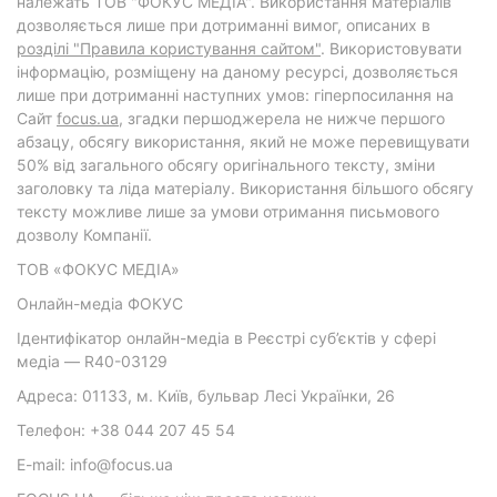
належать ТОВ "ФОКУС МЕДІА". Використання матеріалів
дозволяється лише при дотриманні вимог, описаних в
розділі "Правила користування сайтом"
. Використовувати
інформацію, розміщену на даному ресурсі, дозволяється
лише при дотриманні наступних умов: гіперпосилання на
Cайт
focus.ua
, згадки першоджерела не нижче першого
абзацу, обсягу використання, який не може перевищувати
50% від загального обсягу оригінального тексту, зміни
заголовку та ліда матеріалу. Використання більшого обсягу
тексту можливе лише за умови отримання письмового
дозволу Компанії.
ТОВ «ФОКУС МЕДІА»
Онлайн-медіа ФОКУС
Ідентифікатор онлайн-медіа в Реєстрі суб’єктів у сфері
медіа — R40-03129
Адреса: 01133, м. Київ, бульвар Лесі Українки, 26
Телефон: +38 044 207 45 54
E-mail: info@focus.ua