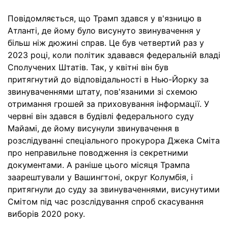
Повідомляється, що Трамп здався у в'язницю в
Атланті, де йому було висунуто звинувачення у
більш ніж дюжині справ. Це був четвертий раз у
2023 році, коли політик здавався федеральній владі
Сполучених Штатів. Так, у квітні він був
притягнутий до відповідальності в Нью-Йорку за
звинуваченнями штату, пов'язаними зі схемою
отримання грошей за приховування інформації. У
червні він здався в будівлі федерального суду
Майамі, де йому висунули звинувачення в
розслідуванні спеціального прокурора Джека Сміта
про неправильне поводження із секретними
документами. А раніше цього місяця Трампа
заарештували у Вашингтоні, округ Колумбія, і
притягнули до суду за звинуваченнями, висунутими
Смітом під час розслідування спроб скасування
виборів 2020 року.