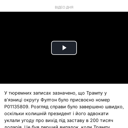
ВІДЕО ДНЯ
Play
Video
У тюремних записах зазначено, що Трампу у
в'язниці округу Фултон було присвоєно номер
P01135809. Розгляд справи було завершено швидко,
оскільки колишній президент і його адвокати
уклали угоду про вихід під заставу в 200 тисяч
доларів. Це був перший випадок, коли Трампу