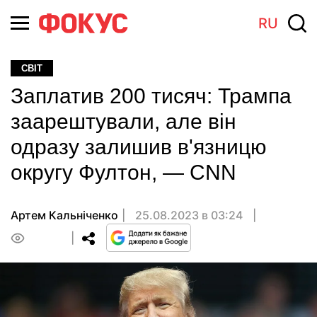
RU
СВІТ
Заплатив 200 тисяч: Трампа
заарештували, але він
одразу залишив в'язницю
округу Фултон, — CNN
Артем Кальніченко
25.08.2023 в 03:24
0