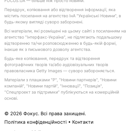
FOCUS.UA — більше ніж просто новини.
Передрук, копіювання або відтворення інформації, яка
містить посилання на агентство ІнА "Українські Новини", в
будь-якому вигляді суворо заборонені.
Всі матеріали, які розміщені на цьому сайті з посиланням на
агентство "Інтерфакс-Україна", не підлягають подальшому
відтворенню та/чи розповсюдженню в будь-якій формі,
інакше як з письмового дозволу агентства.
Будь-яке копіювання, передрук та відтворення
фотографічних творів та/або аудіовізуальних творів
правовласника Getty Images — суворо забороняється.
Матеріали з плашками "Р", "Новини партнерів", "Новини
компаній", "Новини партій", "Інновації", "Позиція",
"Спецпроект за підтримки" публікуються на комерційній
основі.
© 2026 Фокус. Всі права захищені.
Політика конфіденційності
•
Контакти