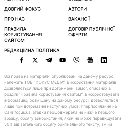
ДОВГИЙ ФОКУС
АВТОРИ
ПРО НАС
ВАКАНСІЇ
ПРАВИЛА
ДОГОВІР ПУБЛІЧНОЇ
КОРИСТУВАННЯ
ОФЕРТИ
САЙТОМ
РЕДАКЦІЙНА ПОЛІТИКА
Всі права на матеріали, опубліковані на даному ресурсі,
належать ТОВ "ФОКУС МЕДІА". Використання матеріалів
дозволяється лише при дотриманні вимог, описаних в
розділі "Правила користування сайтом"
. Використовувати
інформацію, розміщену на даному ресурсі, дозволяється
лише при дотриманні наступних умов: гіперпосилання на
Cайт
focus.ua
, згадки першоджерела не нижче першого
абзацу, обсягу використання, який не може перевищувати
50% від загального обсягу оригінального тексту, зміни