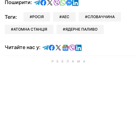
відправити у Telegram
поділитись у Facebook
поділитись у X
відправити у Viber
відправити у Whatsapp
відправити у Messenger
відправити у LinkedIn
Поширити:
Теги:
РОСІЯ
АЕС
СЛОВАЧЧИНА
АТОМНА СТАНЦІЯ
ЯДЕРНЕ ПАЛИВО
Читайте у Telegram
Читайте у Facebook
Читайте у X
Читайте у Google news
Читайте у Viber
Читайте у LinkedIn
Читайте нас у: