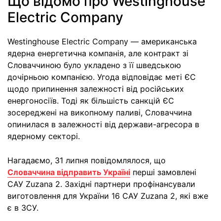
Що відомо про Westinghouse
Electric Company
Westinghouse Electric Company — американська
ядерна енергетична компанія, але контракт зі
Словаччиною було укладено з її шведською
дочірньою компанією. Угода відповідає меті ЄС
щодо припинення залежності від російських
енергоносіїв. Тоді як більшість санкцій ЄС
зосереджені на викопному паливі, Словаччина
опинилася в залежності від держави-агресора в
ядерному секторі.
Нагадаємо, 31 липня повідомлялося, що
Словаччина відправить Україні
перші замовлені
САУ Zuzana 2. Західні партнери профінансували
виготовлення для України 16 САУ Zuzana 2, які вже
є в ЗСУ.