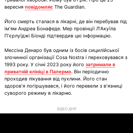
вересня
повідомляє
The Guardian.
Його смерть сталася в лікарні, де він перебував під
ім'ям Андреа Бонафеде. Мер провінції Л'Акуїла
П'єрлуїджі Біонді підтвердив цю інформацію.
Мессіна Денаро був одним із босів сицилійської
злочинної організації Cosa Nostra і переховувався з
1993 року. У січні 2023 року його
затримали в
приватній клініці в Палермо
. Він періодично
проходив лікування від пухлини. Його стан
здоров'я погіршувався, і його перевели з в'язниці
суворого режиму в лікарню.
ВІДЕО ДНЯ