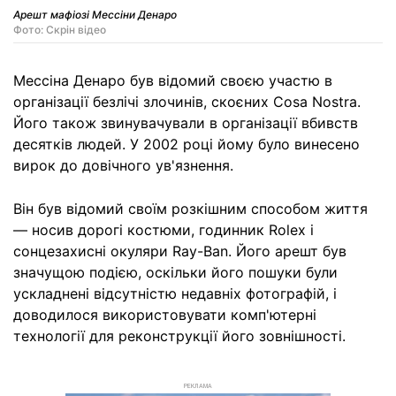
Арешт мафіозі Мессіни Денаро
Фото: Скрін відео
Мессіна Денаро був відомий своєю участю в
організації безлічі злочинів, скоєних Cosa Nostra.
Його також звинувачували в організації вбивств
десятків людей. У 2002 році йому було винесено
вирок до довічного ув'язнення.
Він був відомий своїм розкішним способом життя
— носив дорогі костюми, годинник Rolex і
сонцезахисні окуляри Ray-Ban. Його арешт був
значущою подією, оскільки його пошуки були
ускладнені відсутністю недавніх фотографій, і
доводилося використовувати комп'ютерні
технології для реконструкції його зовнішності.
РЕКЛАМА