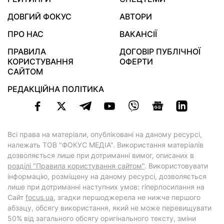
ДОВГИЙ ФОКУС
АВТОРИ
ПРО НАС
ВАКАНСІЇ
ПРАВИЛА
ДОГОВІР ПУБЛІЧНОЇ
КОРИСТУВАННЯ
ОФЕРТИ
САЙТОМ
РЕДАКЦІЙНА ПОЛІТИКА
Всі права на матеріали, опубліковані на даному ресурсі,
належать ТОВ "ФОКУС МЕДІА". Використання матеріалів
дозволяється лише при дотриманні вимог, описаних в
розділі "Правила користування сайтом"
. Використовувати
інформацію, розміщену на даному ресурсі, дозволяється
лише при дотриманні наступних умов: гіперпосилання на
Cайт
focus.ua
, згадки першоджерела не нижче першого
абзацу, обсягу використання, який не може перевищувати
50% від загального обсягу оригінального тексту, зміни