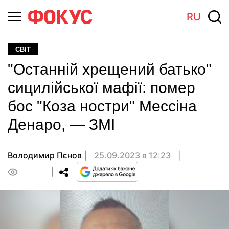
RU
СВІТ
"Останній хрещений батько"
сицилійської мафії: помер
бос "Коза ностри" Мессіна
Денаро, — ЗМІ
Володимир Пєнов
25.09.2023 в 12:23
0