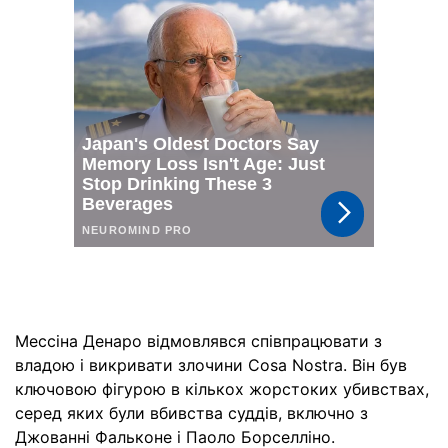
Мессіна Денаро відмовлявся співпрацювати з
владою і викривати злочини Cosa Nostra. Він був
ключовою фігурою в кількох жорстоких убивствах,
серед яких були вбивства суддів, включно з
Джованні Фальконе і Паоло Борселліно.