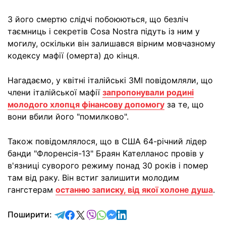
З його смертю слідчі побоюються, що безліч
таємниць і секретів Cosa Nostra підуть із ним у
могилу, оскільки він залишався вірним мовчазному
кодексу мафії (омерта) до кінця.
Нагадаємо, у квітні італійські ЗМІ повідомляли, що
члени італійської мафії
запропонували родині
молодого хлопця фінансову допомогу
за те, що
вони вбили його "помилково".
Також повідомлялося, що в США 64-річний лідер
банди "Флоренсія-13" Браян Кателланос провів у
в'язниці суворого режиму понад 30 років і помер
там від раку. Він встиг залишити молодим
гангстерам
останню записку, від якої холоне душа
.
відправити у Telegram
поділитись у Facebook
поділитись у X
відправити у Viber
відправити у Whatsapp
відправити у Messenger
відправити у LinkedIn
Поширити: