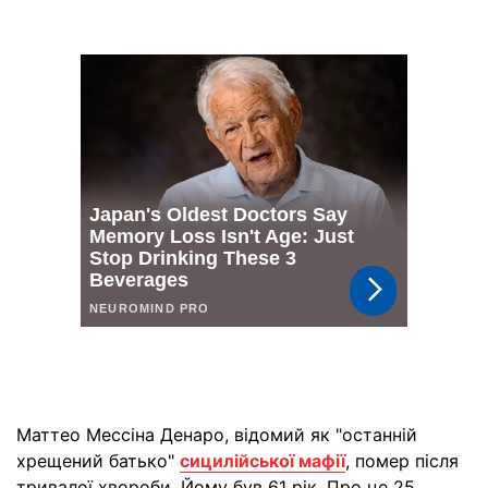
Маттео Мессіна Денаро, відомий як "останній
хрещений батько"
сицилійської мафії
, помер після
тривалої хвороби. Йому був 61 рік. Про це 25