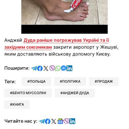
Анджей
Дуда раніше погрожував Україні та її
західним союзникам
закрити аеропорт у Жешуві,
яким доставляють військову допомогу Києву.
відправити у Telegram
поділитись у Facebook
поділитись у X
відправити у Viber
відправити у Whatsapp
відправити у Messenger
відправити у LinkedIn
Поширити:
Теги:
ПОЛЬЩА
ПОЛІТИКА
ПРОДАЖ
БЕНІТО МУССОЛІНІ
АНДЖЕЙ ДУДА
КНИГА
Читайте у Telegram
Читайте у Facebook
Читайте у X
Читайте у Google news
Читайте у Viber
Читайте у LinkedIn
Читайте нас у: