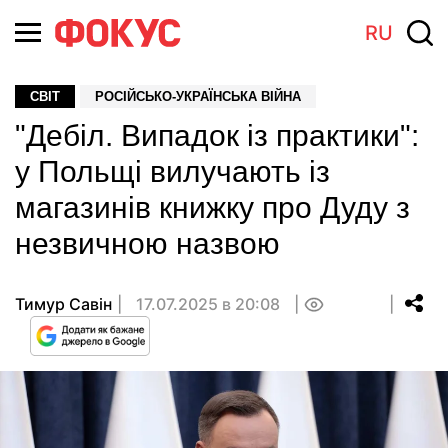
RU
СВІТ
РОСІЙСЬКО-УКРАЇНСЬКА ВІЙНА
"Дебіл. Випадок із практики":
у Польщі вилучають із
магазинів книжку про Дуду з
незвичною назвою
Тимур Савін
17.07.2025 в 20:08
0