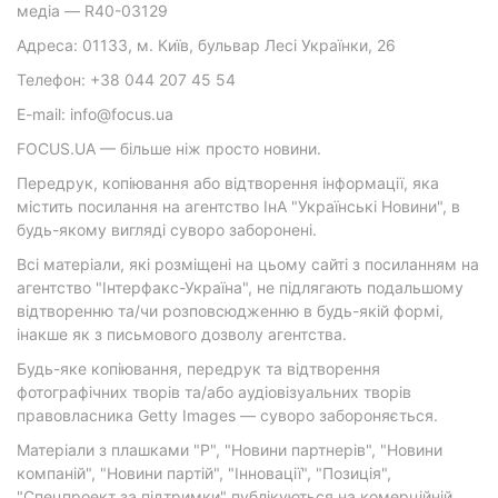
медіа — R40-03129
Адреса: 01133, м. Київ, бульвар Лесі Українки, 26
Телефон: +38 044 207 45 54
E-mail: info@focus.ua
FOCUS.UA — більше ніж просто новини.
Передрук, копіювання або відтворення інформації, яка
містить посилання на агентство ІнА "Українські Новини", в
будь-якому вигляді суворо заборонені.
Всі матеріали, які розміщені на цьому сайті з посиланням на
агентство "Інтерфакс-Україна", не підлягають подальшому
відтворенню та/чи розповсюдженню в будь-якій формі,
інакше як з письмового дозволу агентства.
Будь-яке копіювання, передрук та відтворення
фотографічних творів та/або аудіовізуальних творів
правовласника Getty Images — суворо забороняється.
Матеріали з плашками "Р", "Новини партнерів", "Новини
компаній", "Новини партій", "Інновації", "Позиція",
"Спецпроект за підтримки" публікуються на комерційній