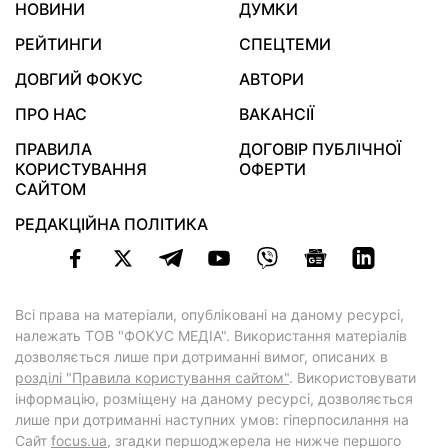
НОВИНИ
ДУМКИ
РЕЙТИНГИ
СПЕЦТЕМИ
ДОВГИЙ ФОКУС
АВТОРИ
ПРО НАС
ВАКАНСІЇ
ПРАВИЛА
ДОГОВІР ПУБЛІЧНОЇ
КОРИСТУВАННЯ
ОФЕРТИ
САЙТОМ
РЕДАКЦІЙНА ПОЛІТИКА
Всі права на матеріали, опубліковані на даному ресурсі,
належать ТОВ "ФОКУС МЕДІА". Використання матеріалів
дозволяється лише при дотриманні вимог, описаних в
розділі "Правила користування сайтом"
. Використовувати
інформацію, розміщену на даному ресурсі, дозволяється
лише при дотриманні наступних умов: гіперпосилання на
Cайт
focus.ua
, згадки першоджерела не нижче першого