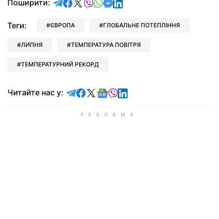
відправити у Telegram
поділитись у Facebook
поділитись у X
відправити у Viber
відправити у Whatsapp
відправити у Messenger
відправити у LinkedIn
Поширити:
Теги:
ЄВРОПА
ГЛОБАЛЬНЕ ПОТЕПЛІННЯ
ЛИПНЯ
ТЕМПЕРАТУРА ПОВІТРЯ
ТЕМПЕРАТУРНИЙ РЕКОРД
Читайте у Telegram
Читайте у Facebook
Читайте у X
Читайте у Google news
Читайте у Viber
Читайте у LinkedIn
Читайте нас у: