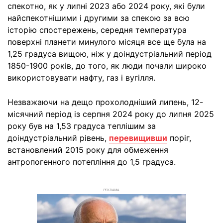
спекотно, як у липні 2023 або 2024 року, які були
найспекотнішими і другими за спекою за всю
історію спостережень, середня температура
поверхні планети минулого місяця все ще була на
1,25 градуса вищою, ніж у доіндустріальний період
1850-1900 років, до того, як люди почали широко
використовувати нафту, газ і вугілля.
Незважаючи на дещо прохолодніший липень, 12-
місячний період із серпня 2024 року до липня 2025
року був на 1,53 градуса теплішим за
доіндустріальний рівень,
перевищивши
поріг,
встановлений 2015 року для обмеження
антропогенного потепління до 1,5 градуса.
РЕКЛАМА