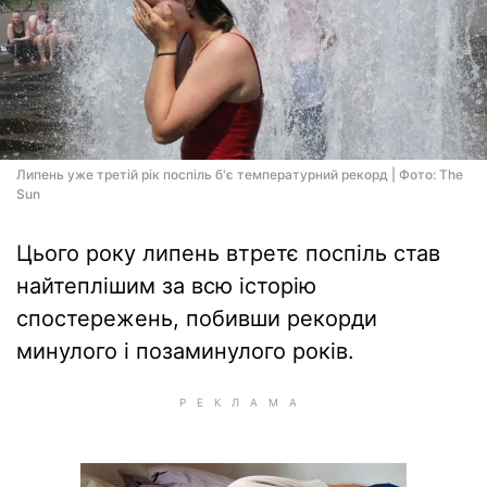
Липень уже третій рік поспіль б'є температурний рекорд | Фото: The
Sun
Цього року липень втретє поспіль став
найтеплішим за всю історію
спостережень, побивши рекорди
минулого і позаминулого років.