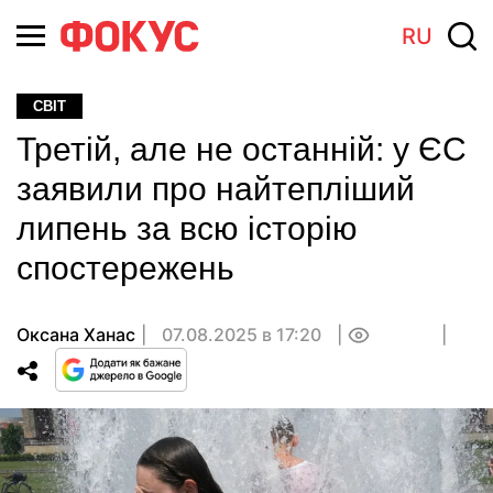
RU
СВІТ
Третій, але не останній: у ЄС
заявили про найтепліший
липень за всю історію
спостережень
Оксана Ханас
07.08.2025 в 17:20
0