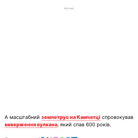
РЕКЛАМА
А масштабний
землетрус на Камчатці
спровокував
виверження вулкана
, який спав 600 років.