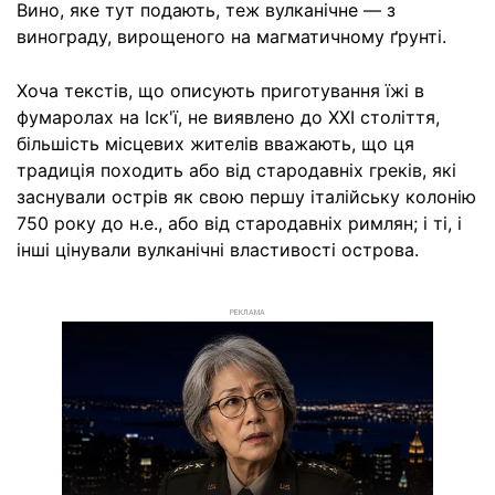
Вино, яке тут подають, теж вулканічне — з
винограду, вирощеного на магматичному ґрунті.
Хоча текстів, що описують приготування їжі в
фумаролах на Іск'ї, не виявлено до XXI століття,
більшість місцевих жителів вважають, що ця
традиція походить або від стародавніх греків, які
заснували острів як свою першу італійську колонію
750 року до н.е., або від стародавніх римлян; і ті, і
інші цінували вулканічні властивості острова.
РЕКЛАМА