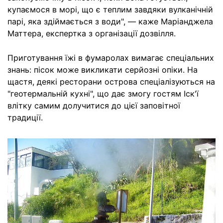
купаємося в морі, що є теплим завдяки вулканічній
парі, яка здіймається з води", — каже Маріанджела
Маттера, експертка з організації дозвілля.
Приготування їжі в фумаролах вимагає спеціальних
знань: пісок може викликати серйозні опіки. На
щастя, деякі ресторани острова спеціалізуються на
"геотермальній кухні", що дає змогу гостям Іск'ї
влітку самим долучитися до цієї заповітної
традиції.