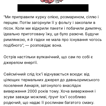
"Ми приправили курку олією, розмарином, сіллю і
перцем. Потім загорнули її у фольгу і закопали в
пісок. Коли ми відкрили пакети і побачили димлячу,
ідеально приготовану їжу, це було разюче. Будучи
римлянкою, я й гадки не мала про існування чогось
подібного", — розповідає вона.
Острів настільки вулканічний, що сам по собі є
джерелом енергії.
Сейсмічний слід Іск'ї відчувається всюди: від
цілющих термальних джерел до давньоримського
поселення Аенарія, затонулого внаслідок
виверження 2000 років тому. Хоча виверження і
зсуви завжди можливі, ґрунт Іск'ї особливо
родючий, що надає її рослинам багатого смаку.