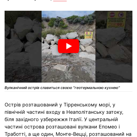
Вулканічний острів славиться своєю "геотермальною кухнею"
Острів розташований у Тірренському морі, у
північній частині входу в Неаполітанську затоку,
біля західного узбережжя Італії. У центральній
частині острова розташовані вулкани Епомео і
Тработті, а ще один, Монте-Вецці, розташований на