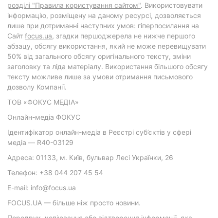
розділі "Правила користування сайтом"
. Використовувати
інформацію, розміщену на даному ресурсі, дозволяється
лише при дотриманні наступних умов: гіперпосилання на
Cайт
focus.ua
, згадки першоджерела не нижче першого
абзацу, обсягу використання, який не може перевищувати
50% від загального обсягу оригінального тексту, зміни
заголовку та ліда матеріалу. Використання більшого обсягу
тексту можливе лише за умови отримання письмового
дозволу Компанії.
ТОВ «ФОКУС МЕДІА»
Онлайн-медіа ФОКУС
Ідентифікатор онлайн-медіа в Реєстрі суб’єктів у сфері
медіа — R40-03129
Адреса: 01133, м. Київ, бульвар Лесі Українки, 26
Телефон: +38 044 207 45 54
E-mail: info@focus.ua
FOCUS.UA — більше ніж просто новини.
Передрук, копіювання або відтворення інформації, яка