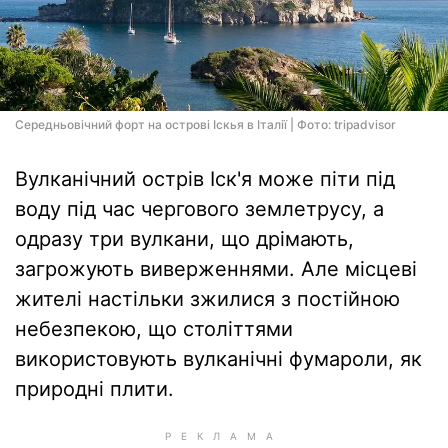
Середньовічний форт на острові Іскья в Італії | Фото: tripadvisor
Вулканічний острів Іск'я може піти під
воду під час чергового землетрусу, а
одразу три вулкани, що дрімають,
загрожують виверженнями. Але місцеві
жителі настільки зжилися з постійною
небезпекою, що століттями
використовують вулканічні фумароли, як
природні плити.