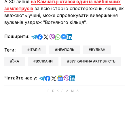
А 30 липня
на Камчатці стався один із найбільших
землетрусів
за всю історію спостережень, який, як
вважають учені, може спровокувати виверження
вулканів уздовж "Вогняного кільця".
відправити у Telegram
поділитись у Facebook
поділитись у X
відправити у Viber
відправити у Whatsapp
відправити у Messenger
відправити у LinkedIn
Поширити:
Теги:
ІТАЛІЯ
НЕАПОЛЬ
ВУЛКАН
ЇЖА
ВУЛКАНИ
ВУЛКАНІЧНА АКТИВНІСТЬ
Читайте у Telegram
Читайте у Facebook
Читайте у X
Читайте у Google news
Читайте у Viber
Читайте у LinkedIn
Читайте нас у: