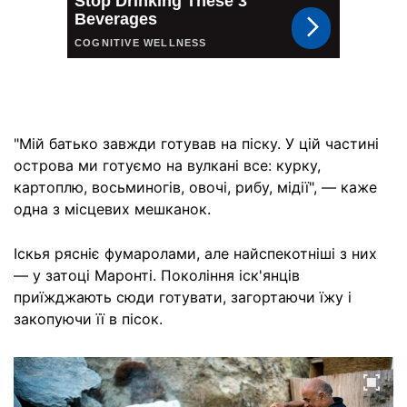
"Мій батько завжди готував на піску. У цій частині
острова ми готуємо на вулкані все: курку,
картоплю, восьминогів, овочі, рибу, мідії", — каже
одна з місцевих мешканок.
Іскья рясніє фумаролами, але найспекотніші з них
— у затоці Маронті. Покоління іск'янців
приїжджають сюди готувати, загортаючи їжу і
закопуючи її в пісок.