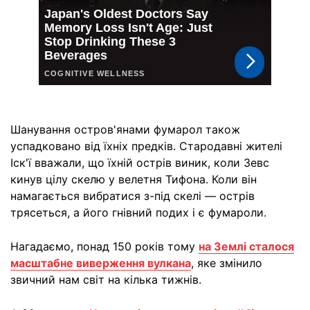
Шанування остров'янами фумарол також
успадковано від їхніх предків. Стародавні жителі
Іск'ї вважали, що їхній острів виник, коли Зевс
кинув цілу скелю у велетня Тифона. Коли він
намагається вибратися з-під скелі — острів
трясеться, а його гнівний подих і є фумароли.
Нагадаємо, понад 150 років тому
на Землі сталося
масштабне виверження вулкана
, яке змінило
звичний нам світ на кілька тижнів.