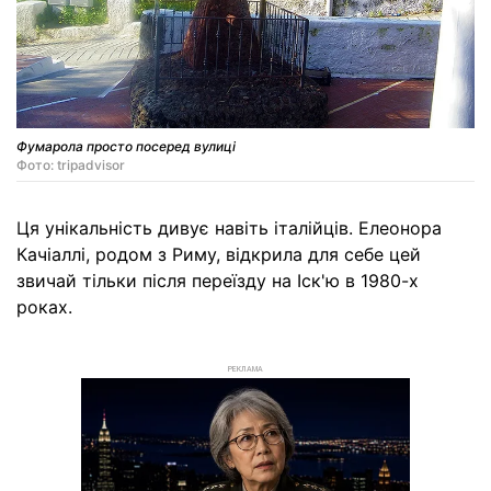
Фумарола просто посеред вулиці
Фото: tripadvisor
Ця унікальність дивує навіть італійців. Елеонора
Качіаллі, родом з Риму, відкрила для себе цей
звичай тільки після переїзду на Іск'ю в 1980-х
роках.
РЕКЛАМА