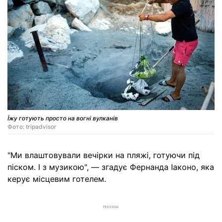
Їжу готують просто на вогні вулканів
Фото: tripadvisor
"Ми влаштовували вечірки на пляжі, готуючи під
піском. І з музикою", — згадує Фернанда Іаконо, яка
керує місцевим готелем.
РЕКЛАМА