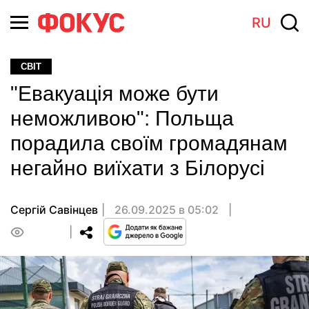
RU
СВІТ
"Евакуація може бути
неможливою": Польща
порадила своїм громадянам
негайно виїхати з Білорусі
Сергій Савінцев
26.09.2025 в 05:02
0