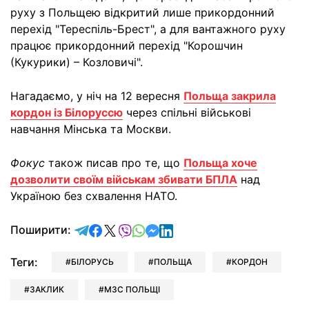
руху з Польщею відкритий лише прикордонний
перехід "Тереспіль-Брест", а для вантажного руху
працює прикордонний перехід "Корошчин
(Кукурики) – Козловичі".
Нагадаємо, у ніч на 12 вересня
Польща закрила
кордон із Білоруссю
через спільні військові
навчання Мінська та Москви.
Фокус
також писав про те, що
Польща хоче
дозволити своїм військам збивати БПЛА
над
Україною без схвалення НАТО.
відправити у Telegram
поділитись у Facebook
поділитись у X
відправити у Viber
відправити у Whatsapp
відправити у Messenger
відправити у LinkedIn
Поширити:
Теги:
БІЛОРУСЬ
ПОЛЬЩА
КОРДОН
ЗАКЛИК
МЗС ПОЛЬЩІ