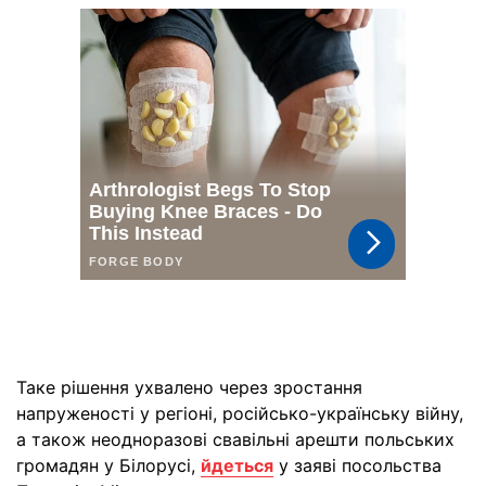
Таке рішення ухвалено через зростання
напруженості у регіоні, російсько-українську війну,
а також неодноразові свавільні арешти польських
громадян у Білорусі,
йдеться
у заяві посольства