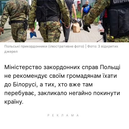
Польські прикордонники (ілюстративне фото) | Фото: З відкритих
джерел
Міністерство закордонних справ Польщі
не рекомендує своїм громадянам їхати
до Білорусі, а тих, хто вже там
перебуває, закликало негайно покинути
країну.