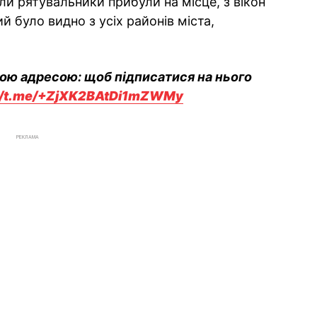
ли рятувальники прибули на місце, з вікон
 було видно з усіх районів міста,
вою адресою: щоб підписатися на нього
://t.me/+ZjXK2BAtDi1mZWMy
РЕКЛАМА