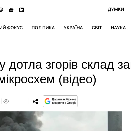
ДУМКИ
ИЙ ФОКУС
ПОЛІТИКА
УКРАЇНА
СВІТ
НАУКА
ДІДЖИТАЛ
АВТО
СВІТФАН
КУ
у дотла згорів склад за
мікросхем (відео)
0