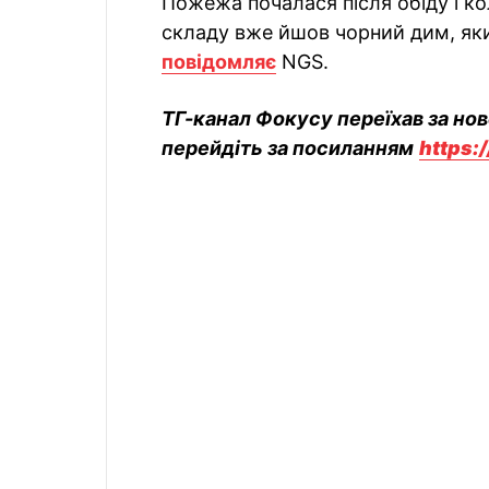
Пожежа почалася після обіду і ко
складу вже йшов чорний дим, який
повідомляє
NGS.
ТГ-канал Фокусу переїхав за но
перейдіть за посиланням
https