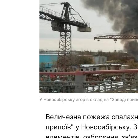
У Новосибірську згорів склад на "Заводі прип
Величезна пожежа спалахну
припоїв" у Новосибірську. З
елементів, озброєння, зв'я