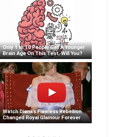
Only 1 In 10 People Get A Younger
Brain Age On This Test. Will You?
Watch Diana's Flawless Rebellion
Changed Royal Glamour Forever