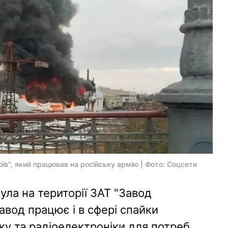
оїв", який працював на російську армію | Фото: Соцсети
ла на території ЗАТ "Завод
авод працює і в сфері спайки
зку та радіоелектроніки для потреб