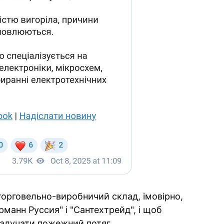
 торговельно-виробничий склад, імовірно,
рманн Руссия" і "Сантехтрейд", і щоб
залучати пожежний потяг.