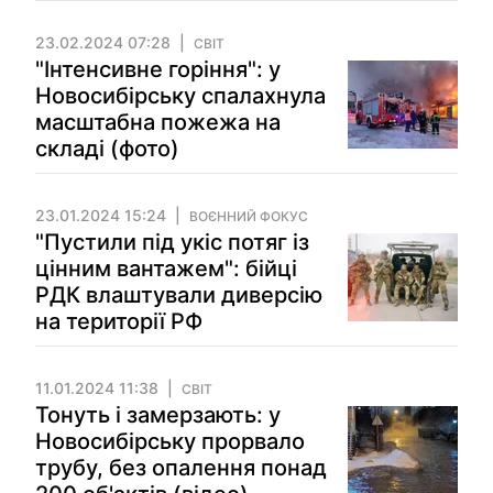
23.02.2024 07:28
СВІТ
"Інтенсивне горіння": у
Новосибірську спалахнула
масштабна пожежа на
складі (фото)
23.01.2024 15:24
ВОЄННИЙ ФОКУС
"Пустили під укіс потяг із
цінним вантажем": бійці
РДК влаштували диверсію
на території РФ
11.01.2024 11:38
СВІТ
Тонуть і замерзають: у
Новосибірську прорвало
трубу, без опалення понад