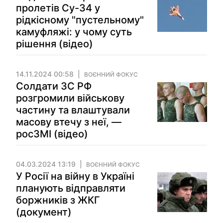
пролетів Су-34 у
рідкісному "пустельному"
камуфляжі: у чому суть
рішення (відео)
14.11.2024 00:58
ВОЄННИЙ ФОКУС
Солдати ЗС РФ
розгромили військову
частину та влаштували
масову втечу з неї, —
росЗМІ (відео)
04.03.2024 13:19
ВОЄННИЙ ФОКУС
У Росії на війну в Україні
планують відправляти
боржників з ЖКГ
(документ)