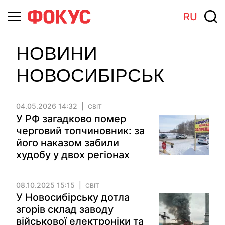
RU
НОВИНИ
НОВОСИБІРСЬК
04.05.2026 14:32
СВІТ
У РФ загадково помер
черговий топчиновник: за
його наказом забили
худобу у двох регіонах
08.10.2025 15:15
СВІТ
У Новосибірську дотла
згорів склад заводу
військової електроніки та