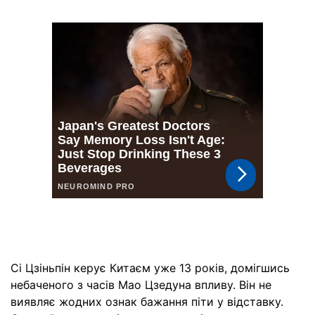
Сі Цзіньпін керує Китаєм уже 13 років, домігшись
небаченого з часів Мао Цзедуна впливу. Він не
виявляє жодних ознак бажання піти у відставку.