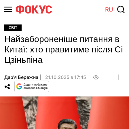
RU
СВІТ
Найзабороненіше питання в
Китаї: хто правитиме після Сі
Цзіньпіна
Дар'я Бережна
21.10.2025 в 17:45
0