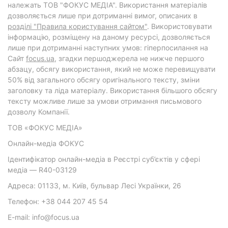
належать ТОВ "ФОКУС МЕДІА". Використання матеріалів
дозволяється лише при дотриманні вимог, описаних в
розділі "Правила користування сайтом"
. Використовувати
інформацію, розміщену на даному ресурсі, дозволяється
лише при дотриманні наступних умов: гіперпосилання на
Cайт
focus.ua
, згадки першоджерела не нижче першого
абзацу, обсягу використання, який не може перевищувати
50% від загального обсягу оригінального тексту, зміни
заголовку та ліда матеріалу. Використання більшого обсягу
тексту можливе лише за умови отримання письмового
дозволу Компанії.
ТОВ «ФОКУС МЕДІА»
Онлайн-медіа ФОКУС
Ідентифікатор онлайн-медіа в Реєстрі суб’єктів у сфері
медіа — R40-03129
Адреса: 01133, м. Київ, бульвар Лесі Українки, 26
Телефон: +38 044 207 45 54
E-mail: info@focus.ua