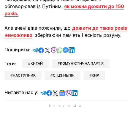
обговорював із Путіним,
як можна дожити до 150
років.
Але вчені вже пояснили, що
дожити до таких років
неможливо
, зберігаючи пам'ять і ясність розуму.
відправити у Telegram
поділитись у Facebook
поділитись у X
відправити у Viber
відправити у Whatsapp
відправити у Messenger
відправити у LinkedIn
Поширити:
Теги:
КИТАЙ
КОМУНІСТИЧНА ПАРТІЯ
НАСТУПНИК
СІ ЦЗІНЬПІН
КНР
Читайте у Telegram
Читайте у Facebook
Читайте у X
Читайте у Google news
Читайте у Viber
Читайте у LinkedIn
Читайте нас у: