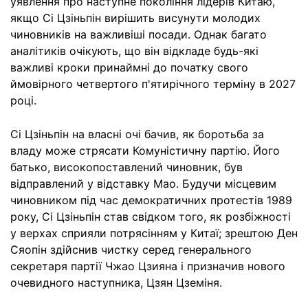
уявлення про наступне покоління лідерів Китаю,
якщо Сі Цзіньпін вирішить висунути молодих
чиновників на важливіші посади. Однак багато
аналітиків очікують, що він відкладе будь-які
важливі кроки принаймні до початку свого
ймовірного четвертого п'ятирічного терміну в 2027
році.
Сі Цзіньпін на власні очі бачив, як боротьба за
владу може стрясати Комуністичну партію. Його
батько, високопоставлений чиновник, був
відправлений у відставку Мао. Будучи місцевим
чиновником під час демократичних протестів 1989
року, Сі Цзіньпін став свідком того, як розбіжності
у верхах сприяли потрясінням у Китаї; зрештою Ден
Сяопін здійснив чистку серед генерального
секретаря партії Чжао Цзияна і призначив нового
очевидного наступника, Цзян Цземіня.