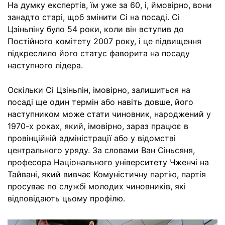
На думку експертів, їм уже за 60, і, ймовірно, вони
занадто старі, щоб змінити Сі на посаді. Сі
Цзіньпіну було 54 роки, коли він вступив до
Постійного комітету 2007 року, і це підвищення
підкреслило його статус фаворита на посаду
наступного лідера.
Оскільки Сі Цзіньпін, імовірно, залишиться на
посаді ще один термін або навіть довше, його
наступником може стати чиновник, народжений у
1970-х роках, який, імовірно, зараз працює в
провінційній адміністрації або у відомстві
центрального уряду. За словами Ван Сіньсяня,
професора Національного університету Чженчі на
Тайвані, який вивчає Комуністичну партію, партія
просуває по службі молодих чиновників, які
відповідають цьому профілю.