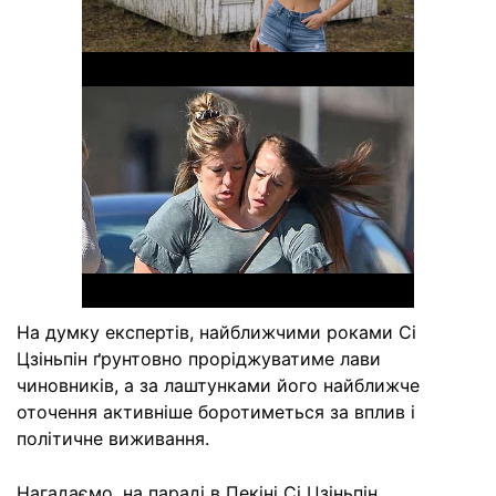
На думку експертів, найближчими роками Сі
Цзіньпін ґрунтовно проріджуватиме лави
чиновників, а за лаштунками його найближче
оточення активніше боротиметься за вплив і
політичне виживання.
Нагадаємо, на параді в Пекіні Сі Цзіньпін