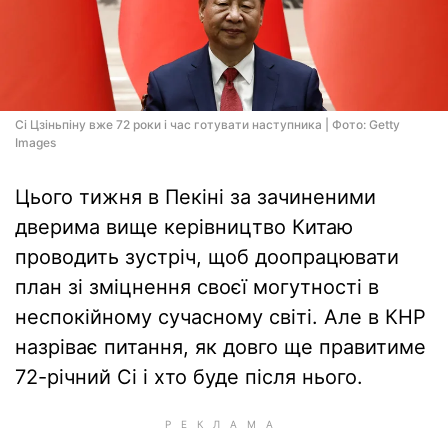
Сі Цзіньпіну вже 72 роки і час готувати наступника | Фото: Getty
Images
Цього тижня в Пекіні за зачиненими
дверима вище керівництво Китаю
проводить зустріч, щоб доопрацювати
план зі зміцнення своєї могутності в
неспокійному сучасному світі. Але в КНР
назріває питання, як довго ще правитиме
72-річний Сі і хто буде після нього.