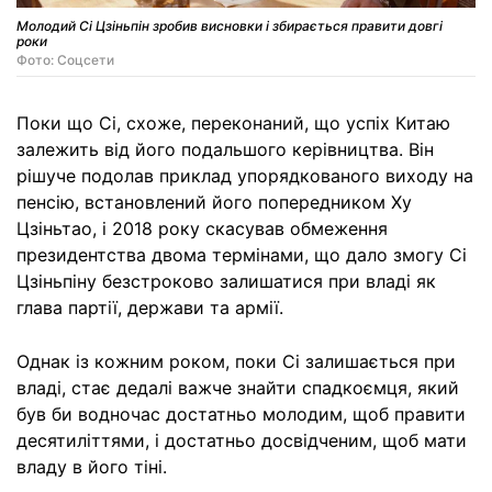
Молодий Сі Цзіньпін зробив висновки і збирається правити довгі
роки
Фото: Соцсети
Поки що Сі, схоже, переконаний, що успіх Китаю
залежить від його подальшого керівництва. Він
рішуче подолав приклад упорядкованого виходу на
пенсію, встановлений його попередником Ху
Цзіньтао, і 2018 року скасував обмеження
президентства двома термінами, що дало змогу Сі
Цзіньпіну безстроково залишатися при владі як
глава партії, держави та армії.
Однак із кожним роком, поки Сі залишається при
владі, стає дедалі важче знайти спадкоємця, який
був би водночас достатньо молодим, щоб правити
десятиліттями, і достатньо досвідченим, щоб мати
владу в його тіні.