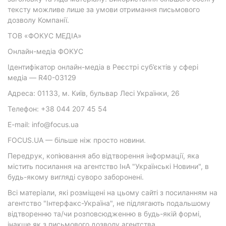
тексту можливе лише за умови отримання письмового
дозволу Компанії.
ТОВ «ФОКУС МЕДІА»
Онлайн-медіа ФОКУС
Ідентифікатор онлайн-медіа в Реєстрі суб’єктів у сфері
медіа — R40-03129
Адреса: 01133, м. Київ, бульвар Лесі Українки, 26
Телефон: +38 044 207 45 54
E-mail: info@focus.ua
FOCUS.UA — більше ніж просто новини.
Передрук, копіювання або відтворення інформації, яка
містить посилання на агентство ІнА "Українські Новини", в
будь-якому вигляді суворо заборонені.
Всі матеріали, які розміщені на цьому сайті з посиланням на
агентство "Інтерфакс-Україна", не підлягають подальшому
відтворенню та/чи розповсюдженню в будь-якій формі,
інакше як з письмового дозволу агентства.