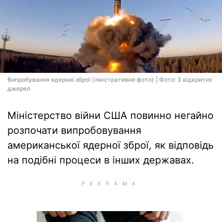
Випробування ядерної зброї (ілюстративне фото) | Фото: З відкритих
джерел
Міністерство війни США повинно негайно
розпочати випробовування
американської ядерної зброї, як відповідь
на подібні процеси в інших державах.