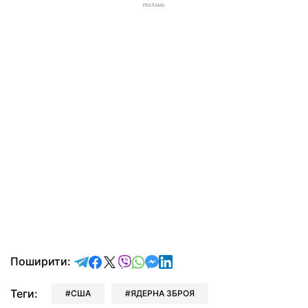
РЕКЛАМА
відправити у Telegram
поділитись у Facebook
поділитись у X
відправити у Viber
відправити у Whatsapp
відправити у Messenger
відправити у LinkedIn
Поширити:
Теги:
США
ЯДЕРНА ЗБРОЯ