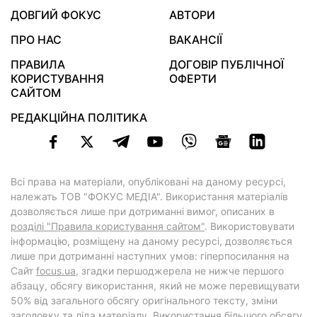
ДОВГИЙ ФОКУС
АВТОРИ
ПРО НАС
ВАКАНСІЇ
ПРАВИЛА
ДОГОВІР ПУБЛІЧНОЇ
КОРИСТУВАННЯ
ОФЕРТИ
САЙТОМ
РЕДАКЦІЙНА ПОЛІТИКА
Всі права на матеріали, опубліковані на даному ресурсі,
належать ТОВ "ФОКУС МЕДІА". Використання матеріалів
дозволяється лише при дотриманні вимог, описаних в
розділі "Правила користування сайтом"
. Використовувати
інформацію, розміщену на даному ресурсі, дозволяється
лише при дотриманні наступних умов: гіперпосилання на
Cайт
focus.ua
, згадки першоджерела не нижче першого
абзацу, обсягу використання, який не може перевищувати
50% від загального обсягу оригінального тексту, зміни
заголовку та ліда матеріалу. Використання більшого обсягу