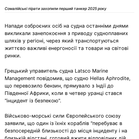
Сомалійські пірати захопили перший танкер 2025 року
Напади озброєних осіб на судна останніми днями
викликали занепокоєння з приводу судноплавних
шляхів у регіоні, через який транспортуються
життєво важливі енергоносії та товари на світові
ринки.
Грецький управитель судна Latsco Marine
Management повідомив, що судно Hellas Aphrodite,
що перевозило бензин, прямувало з Індії до
Південної Африки, коли в четвер уранці стався
"інцидент із безпекою".
Військово-морські сили Європейського союзу
заявили, що один із їхніх кораблів "перебуває в
безпосередній близькості до місця інциденту і на
близькій відстані, готовий вжити відповідних дій