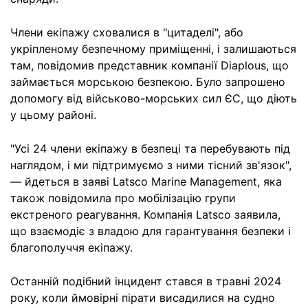
Члени екіпажу сховалися в "цитаделі", або
укріпленому безпечному приміщенні, і залишаються
там, повідомив представник компанії Diaplous, що
займається морською безпекою. Було запрошено
допомогу від військово-морських сил ЄС, що діють
у цьому районі.
"Усі 24 члени екіпажу в безпеці та перебувають під
наглядом, і ми підтримуємо з ними тісний зв'язок",
— йдеться в заяві Latsco Marine Management, яка
також повідомила про мобілізацію групи
екстреного реагування. Компанія Latsco заявила,
що взаємодіє з владою для гарантування безпеки і
благополуччя екіпажу.
Останній подібний інцидент стався в травні 2024
року, коли ймовірні пірати висадилися на судно