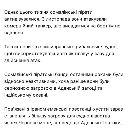
Однак цього тижня сомалійські пірати
активізувалися. 3 листопада вони атакували
комерційний танкер, але висадитися на борт їм не
вдалося.
Також вони захопили іранське рибальське судно,
щоб використовувати його як плавучу базу для
здійснення атак.
Сомалійські піратські банди останніми роками були
відносно неактивними, хоча раніше вони були
серйозною загрозою в Аденській затоці та
Індійському океані.
Пов'язані з Іраном єменські повстанці-хусити зараз
становлять більшу загрозу для судноплавства
через Червоне море, що веде до Аденської затоки,