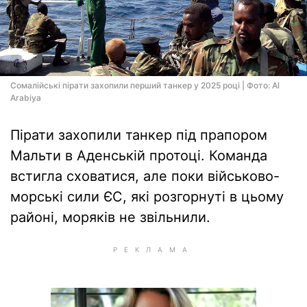
Сомалійські пірати захопили перший танкер у 2025 році | Фото: Al
Arabiya
Пірати захопили танкер під прапором
Мальти в Аденській протоці. Команда
встигла сховатися, але поки військово-
морські сили ЄС, які розгорнуті в цьому
районі, моряків не звільнили.