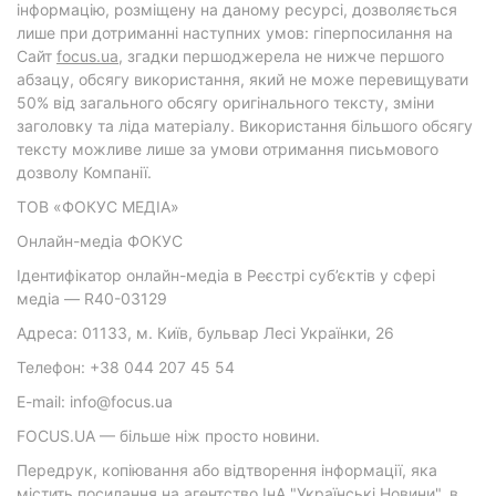
інформацію, розміщену на даному ресурсі, дозволяється
лише при дотриманні наступних умов: гіперпосилання на
Cайт
focus.ua
, згадки першоджерела не нижче першого
абзацу, обсягу використання, який не може перевищувати
50% від загального обсягу оригінального тексту, зміни
заголовку та ліда матеріалу. Використання більшого обсягу
тексту можливе лише за умови отримання письмового
дозволу Компанії.
ТОВ «ФОКУС МЕДІА»
Онлайн-медіа ФОКУС
Ідентифікатор онлайн-медіа в Реєстрі суб’єктів у сфері
медіа — R40-03129
Адреса: 01133, м. Київ, бульвар Лесі Українки, 26
Телефон: +38 044 207 45 54
E-mail: info@focus.ua
FOCUS.UA — більше ніж просто новини.
Передрук, копіювання або відтворення інформації, яка
містить посилання на агентство ІнА "Українські Новини", в