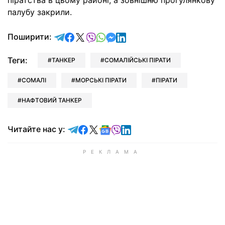
піратства в цьому районі, а зовнішню прогулянкову
палубу закрили.
відправити у Telegram
поділитись у Facebook
поділитись у X
відправити у Viber
відправити у Whatsapp
відправити у Messenger
відправити у LinkedIn
Поширити:
Теги:
ТАНКЕР
СОМАЛІЙСЬКІ ПІРАТИ
СОМАЛІ
МОРСЬКІ ПІРАТИ
ПІРАТИ
НАФТОВИЙ ТАНКЕР
Читайте у Telegram
Читайте у Facebook
Читайте у X
Читайте у Google news
Читайте у Viber
Читайте у LinkedIn
Читайте нас у: