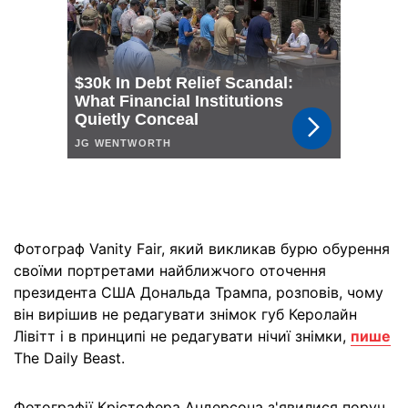
Фотограф Vanity Fair, який викликав бурю обурення
своїми портретами найближчого оточення
президента США Дональда Трампа, розповів, чому
він вирішив не редагувати знімок губ Керолайн
Лівітт і в принципі не редагувати нічиї знімки,
пише
The Daily Beast.
Фотографії Крістофера Андерсона з'явилися поруч