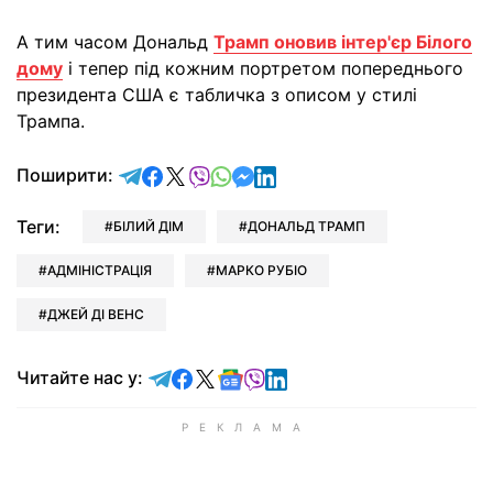
А тим часом Дональд
Трамп оновив інтер'єр Білого
дому
і тепер під кожним портретом попереднього
президента США є табличка з описом у стилі
Трампа.
відправити у Telegram
поділитись у Facebook
поділитись у X
відправити у Viber
відправити у Whatsapp
відправити у Messenger
відправити у LinkedIn
Поширити:
Теги:
БІЛИЙ ДІМ
ДОНАЛЬД ТРАМП
АДМІНІСТРАЦІЯ
МАРКО РУБІО
ДЖЕЙ ДІ ВЕНС
Читайте у Telegram
Читайте у Facebook
Читайте у X
Читайте у Google news
Читайте у Viber
Читайте у LinkedIn
Читайте нас у: