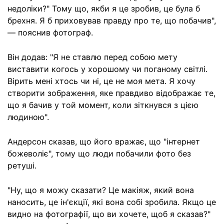
недоліки?" Тому що, якби я це зробив, це була б
брехня. Я б приховував правду про те, що побачив",
— пояснив фотограф.
Він додав: "Я не ставлю перед собою мету
виставити когось у хорошому чи поганому світлі.
Вірить мені хтось чи ні, це не моя мета. Я хочу
створити зображення, яке правдиво відображає те,
що я бачив у той момент, коли зіткнувся з цією
людиною".
Андерсон сказав, що його вражає, що "інтернет
божеволіє", тому що люди побачили фото без
ретуші.
"Ну, що я можу сказати? Це макіяж, який вона
наносить, це ін'єкції, які вона собі зробила. Якщо це
видно на фотографії, що ви хочете, щоб я сказав?"