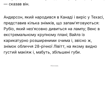
— сказав він.
Андерсон, який народився в Канаді і виріс у Техасі,
представив кілька знімків, що запам'ятовуються:
Рубіо, який нез'ясовно дивиться на лампу; Венс в
екстремальному крупному плані; Вайлз із
карикатурно розширеними очима і, звісно ж,
знімок обличчя 28-річної Лівітт, на якому видно
густий макіяж і, мабуть, збільшені губи.
РЕКЛАМА