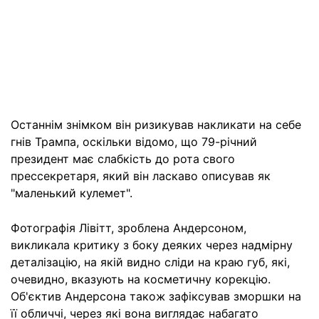
Останнім знімком він ризикував накликати на себе
гнів Трампа, оскільки відомо, що 79-річний
президент має слабкість до рота свого
прессекретаря, який він ласкаво описував як
"маленький кулемет".
Фотографія Лівітт, зроблена Андерсоном,
викликала критику з боку деяких через надмірну
деталізацію, на якій видно сліди на краю губ, які,
очевидно, вказують на косметичну корекцію.
Об'єктив Андерсона також зафіксував зморшки на
її обличчі, через які вона виглядає набагато