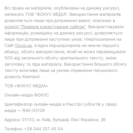
Всі права на матеріали, опубліковані на даному ресурсі,
належать ТОВ "ФОКУС МЕДІА". Використання матеріалів
дозволяється лише при дотриманні вимог, описаних в
розділі "Правила користування сайтом"
. Використовувати
інформацію, розміщену на даному ресурсі, дозволяється
лише при дотриманні наступних умов: гіперпосилання на
Cайт
focus.ua
, згадки першоджерела не нижче першого
абзацу, обсягу використання, який не може перевищувати
50% від загального обсягу оригінального тексту, зміни
заголовку та ліда матеріалу. Використання більшого обсягу
тексту можливе лише за умови отримання письмового
дозволу Компанії.
ТОВ «ФОКУС МЕДІА»
Онлайн-медіа ФОКУС
Ідентифікатор онлайн-медіа в Реєстрі суб’єктів у сфері
медіа — R40-03129
Адреса: 01133, м. Київ, бульвар Лесі Українки, 26
Телефон: +38 044 207 45 54