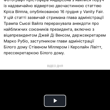
із надзвичайно відвертою двочастинною статтею
Кріса Віппла, опублікованою 16 грудня у Vanity Fair.
У цій статті зазвичай стримана глава адміністрації
Трампа Сьюзі Вайлз перерахувала анекдоти про
найближчих союзників президента, включно з
віцепрезидентом Джей Ді Венсом, держсекретарем
Марко Рубіо, заступником глави адміністрації
Білого дому Стівеном Міллером і Керолайн Лівітт,
прессекретаркою Білого дому.
ВІДЕО ДНЯ
Play