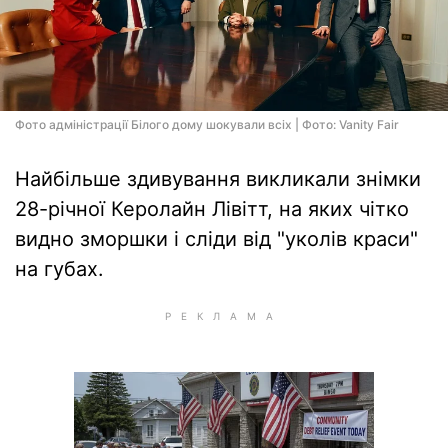
Фото адміністрації Білого дому шокували всіх | Фото: Vanity Fair
Найбільше здивування викликали знімки
28-річної Керолайн Лівітт, на яких чітко
видно зморшки і сліди від "уколів краси"
на губах.