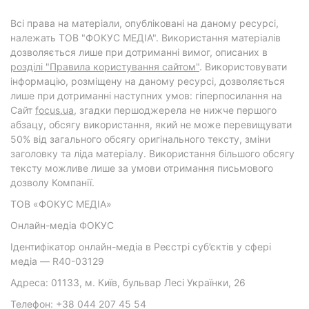
Всі права на матеріали, опубліковані на даному ресурсі,
належать ТОВ "ФОКУС МЕДІА". Використання матеріалів
дозволяється лише при дотриманні вимог, описаних в
розділі "Правила користування сайтом"
. Використовувати
інформацію, розміщену на даному ресурсі, дозволяється
лише при дотриманні наступних умов: гіперпосилання на
Cайт
focus.ua
, згадки першоджерела не нижче першого
абзацу, обсягу використання, який не може перевищувати
50% від загального обсягу оригінального тексту, зміни
заголовку та ліда матеріалу. Використання більшого обсягу
тексту можливе лише за умови отримання письмового
дозволу Компанії.
ТОВ «ФОКУС МЕДІА»
Онлайн-медіа ФОКУС
Ідентифікатор онлайн-медіа в Реєстрі суб’єктів у сфері
медіа — R40-03129
Адреса: 01133, м. Київ, бульвар Лесі Українки, 26
Телефон: +38 044 207 45 54