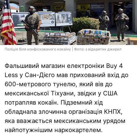
Поліція біля конфіскованого кокаїну | Фото: з відкритих джерел
Фальшивий магазин електроніки Buy 4
Less у Сан-Дієго мав прихований вхід до
600-метрового тунелю, який вів до
мексиканської Тіхуани, звідки у США
потрапляв кокаїн. Підземний хід
обладнала злочинна організація КНПХ,
яка вважається мексиканським урядом
найпотужнішим наркокартелем.