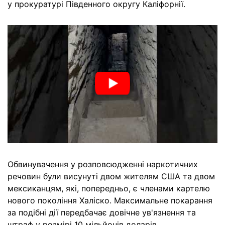
у прокуратурі Південного округу Каліфорнії.
Обвинувачення у розповсюдженні наркотичних
речовин були висунуті двом жителям США та двом
мексиканцям, які, попередньо, є членами картелю
нового покоління Халіско. Максимальне покарання
за подібні дії передбачає довічне ув'язнення та
штраф у розмірі 10 мільйонів доларів.