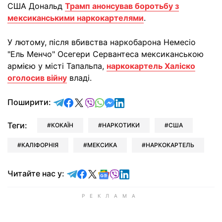
США Дональд
Трамп анонсував боротьбу з
мексиканськими наркокартелями
.
У лютому, після вбивства наркобарона Немесіо
"Ель Менчо" Осегери Сервантеса мексиканською
армією у місті Тапальпа,
наркокартель Халіско
оголосив війну
владі.
відправити у Telegram
поділитись у Facebook
поділитись у X
відправити у Viber
відправити у Whatsapp
відправити у Messenger
відправити у LinkedIn
Поширити:
Теги:
КОКАЇН
НАРКОТИКИ
США
КАЛІФОРНІЯ
МЕКСИКА
НАРКОКАРТЕЛЬ
Читайте у Telegram
Читайте у Facebook
Читайте у X
Читайте у Google news
Читайте у Viber
Читайте у LinkedIn
Читайте нас у: