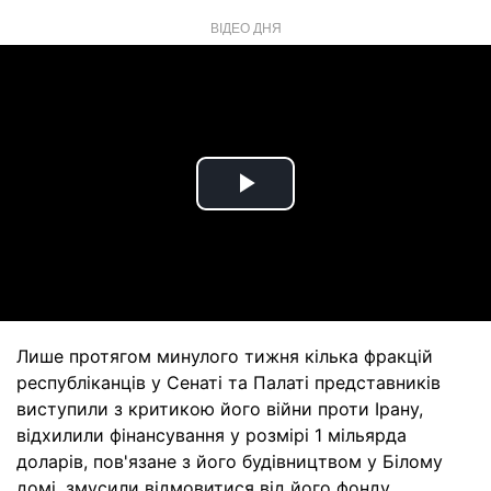
ВІДЕО ДНЯ
Play
Video
Лише протягом минулого тижня кілька фракцій
республіканців у Сенаті та Палаті представників
виступили з критикою його війни проти Ірану,
відхилили фінансування у розмірі 1 мільярда
доларів, пов'язане з його будівництвом у Білому
домі, змусили відмовитися від його фонду