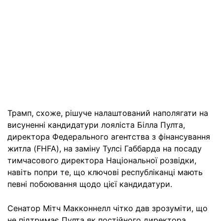
Трамп, схоже, рішуче налаштований наполягати на
висуненні кандидатури лояліста Білла Пулта,
директора Федерального агентства з фінансування
житла (FHFA), на заміну Тулсі Габбарда на посаду
тимчасового директора Національної розвідки,
навіть попри те, що ключові республіканці мають
певні побоювання щодо цієї кандидатури.
Сенатор Мітч Макконнелл чітко дав зрозуміти, що
не підтримає Пулта як постійного директора