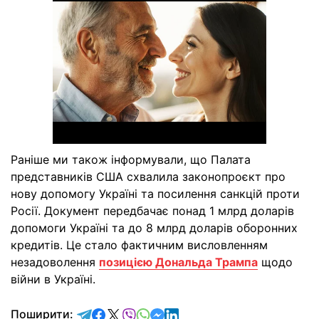
Раніше ми також інформували, що Палата
представників США схвалила законопроєкт про
нову допомогу Україні та посилення санкцій проти
Росії. Документ передбачає понад 1 млрд доларів
допомоги Україні та до 8 млрд доларів оборонних
кредитів. Це стало фактичним висловленням
незадоволення
позицією Дональда Трампа
щодо
війни в Україні.
відправити у Telegram
поділитись у Facebook
поділитись у X
відправити у Viber
відправити у Whatsapp
відправити у Messenger
відправити у LinkedIn
Поширити: