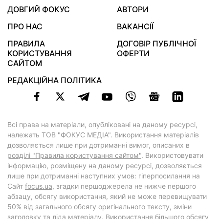
ДОВГИЙ ФОКУС
АВТОРИ
ПРО НАС
ВАКАНСІЇ
ПРАВИЛА
ДОГОВІР ПУБЛІЧНОЇ
КОРИСТУВАННЯ
ОФЕРТИ
САЙТОМ
РЕДАКЦІЙНА ПОЛІТИКА
Всі права на матеріали, опубліковані на даному ресурсі,
належать ТОВ "ФОКУС МЕДІА". Використання матеріалів
дозволяється лише при дотриманні вимог, описаних в
розділі "Правила користування сайтом"
. Використовувати
інформацію, розміщену на даному ресурсі, дозволяється
лише при дотриманні наступних умов: гіперпосилання на
Cайт
focus.ua
, згадки першоджерела не нижче першого
абзацу, обсягу використання, який не може перевищувати
50% від загального обсягу оригінального тексту, зміни
заголовку та ліда матеріалу. Використання більшого обсягу